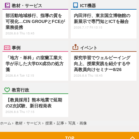
教材・サービス
ICT機器
部活動地域移行、指導の質を
内田洋行、東京国立博物館の
可視化…CIN GROUPとFCEが
新展示で専門知とICTを融合
業務提携
2026.7.17 Fri 13:15
2026.8.6 Thu 15:45
事例
イベント
「地方・単科」の室蘭工業大
探究学習でウェルビーイング
学が示した大学DX成功の処方
向上、授業実践を紹介する中
箋
高教員向けセミナー8/26
2026.8.4 Tue 12:15
2026.8.6 Thu 18:45
教育行政
【教員採用】熊本地震で延期
の2次試験、新日程発表
2026.8.6 Thu 17:15
ホーム
›
教材・サービス
›
授業
›
記事
›
写真・画像
TOP