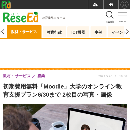
教育業界ニュース
menu
search
教材・サービス
測
教育行政
ICT機器
事例
イベント
教材・サービス
授業
2021.5.20 Thu 16:50
初期費用無料「Moodle」大学のオンライン教
育支援プラン6/30まで 2枚目の写真・画像