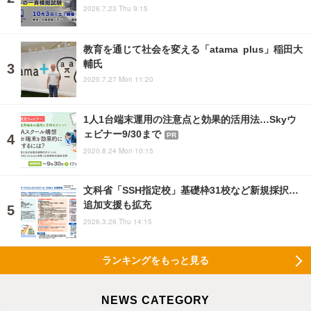
2026.7.23 Thu 9:15
教育を通じて社会を変える「atama plus」稲田大
輔氏
2020.7.27 Mon 11:20
1人1台端末運用の注意点と効果的活用法…Skyウ
ェビナー9/30まで
PR
2020.8.24 Mon 10:15
文科省「SSH指定校」基礎枠31校など新規採択…
追加支援も拡充
2026.3.26 Thu 14:15
ランキングをもっと見る
NEWS CATEGORY