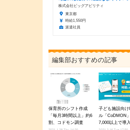
株式会社ビッグアビリティ
東京都
時給1,550円
派遣社員
編集部おすすめの記事
保育所のシフト作成
子ども施設向けI
「毎月3時間以上」約6
ル「CoDMON
割、コドモン調査
7,000以上で導
2021.1.28 Thu 14:20
2021.2.16 Tue 17:50