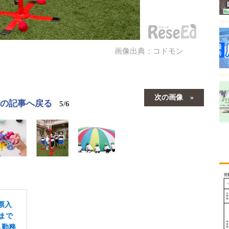
画像出典：コドモン
次の画像
この記事へ戻る
5/6
票入
まで
ス勤務