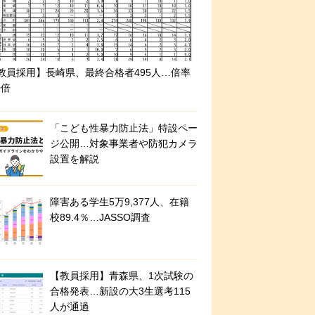
教員採用】長崎県、最終合格者495人…倍率
0倍
「こども性暴力防止法」特設ペー
ジ公開…対象事業者や防犯カメラ
設置を解説
障害ある学生5万9,377人、在籍
校89.4％…JASSO調査
【教員採用】青森県、1次試験の
合格発表…新設の大3生選考115
人が通過