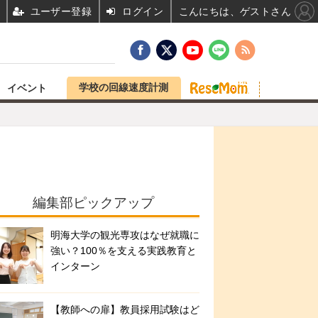
ユーザー登録
ログイン
こんにちは、ゲストさん
学校の回線速度計測
イベント
編集部ピックアップ
明海大学の観光専攻はなぜ就職に
強い？100％を支える実践教育と
インターン
【教師への扉】教員採用試験はど