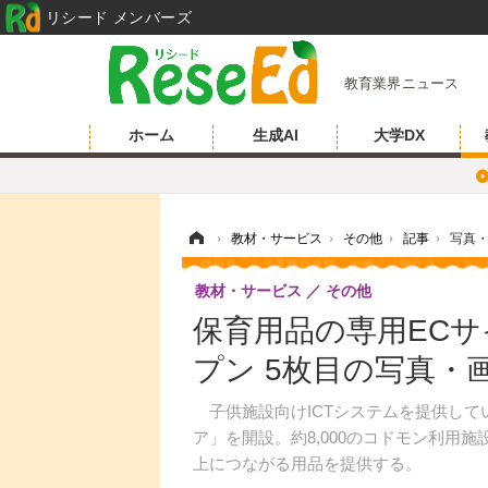
リシード メンバーズ
教育業界ニュース
ホーム
生成AI
大学DX
ホーム
›
教材・サービス
›
その他
›
記事
›
写真
教材・サービス
その他
保育用品の専用EC
プン 5枚目の写真・
子供施設向けICTシステムを提供して
ア」を開設。約8,000のコドモン利用
上につながる用品を提供する。