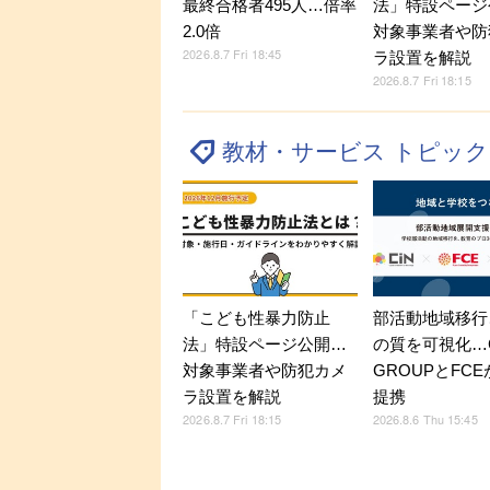
最終合格者495人…倍率
法」特設ページ
2.0倍
対象事業者や防
2026.8.7 Fri 18:45
ラ設置を解説
2026.8.7 Fri 18:15
教材・サービス トピッ
「こども性暴力防止
部活動地域移行
法」特設ページ公開…
の質を可視化…C
対象事業者や防犯カメ
GROUPとFC
ラ設置を解説
提携
2026.8.7 Fri 18:15
2026.8.6 Thu 15:45