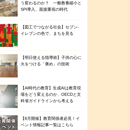
う変わるのか？ 一般教養縮小と
SPI導入、面接重視の時代
【図工でつながる社会】セブン‐
イレブンの色で、まちを見る
【明日使える指導術】子供の心に
火をつける「褒め」の技術
【AI時代の教育】生成AIは教育現
場をどう変えるのか、OECDと文
科省ガイドラインから考える
【8月開催】教育関係者必見！イ
ベント情報記事一覧はこちら