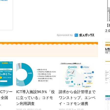
【
2.
Sponsored by
CTツー
ICT導入施設94.9％「役
請求から会計管理まで
」全国
に立っている」コドモ
ワンストップ、エンペ
入
ン利用調査
イ・コドモン連携
2020.12.18 Fri 12:45
2020.12.8 Tue 15:45