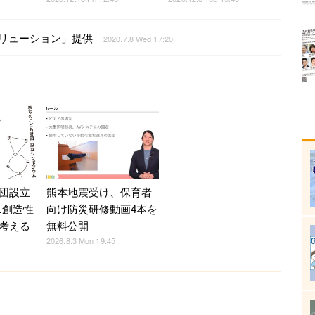
ソリューション」提供
2020.7.8 Wed 17:20
熊本地震受け、保育者
団設立
向け防災研修動画4本を
…創造性
無料公開
考える
2026.8.3 Mon 19:45