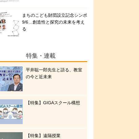
まちのこども財団設立記念シンポ
9/6…創造性と探究の未来を考え
る
特集・連載
平井聡一郎先生と語る、教室
の今と近未来
【特集】GIGAスクール構想
【特集】遠隔授業