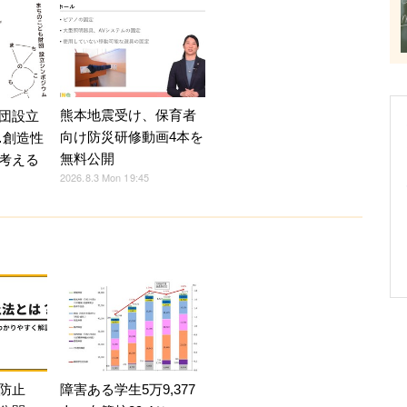
熊本地震受け、保育者
団設立
向け防災研修動画4本を
…創造性
無料公開
考える
2026.8.3 Mon 19:45
防止
障害ある学生5万9,377