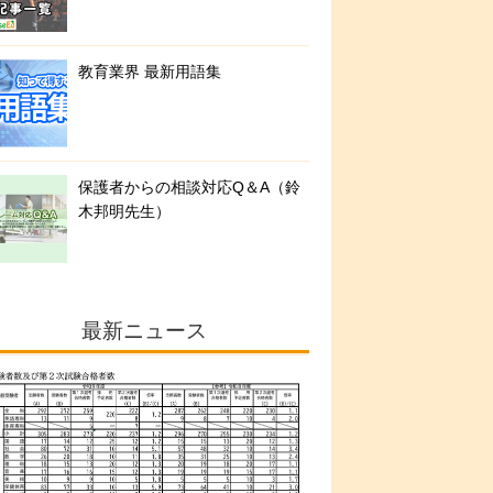
教育業界 最新用語集
保護者からの相談対応Q＆A（鈴
木邦明先生）
最新ニュース