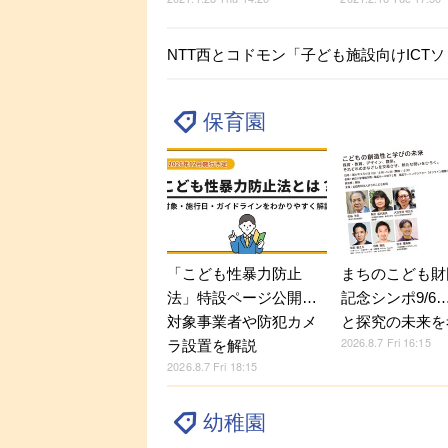
NTT西とコドモン「子ども施設向けICT
保育園
「こども性暴力防止
まちのこども財
法」特設ページ公開…
記念シンポ9/6
対象事業者や防犯カメ
と探究の未来を
2026.8.7 Fri 16:15
ラ設置を解説
2026.8.7 Fri 18:15
幼稚園