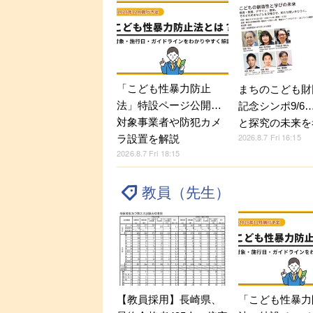
「こども性暴力防止
まちのこども財
法」特設ページ公開…
記念シンポ9/6
対象事業者や防犯カメ
と探究の未来を
2026.8.7 Fri 16:15
ラ設置を解説
2026.8.7 Fri 18:15
教員（先生）
【教員採用】長崎県、
「こども性暴力