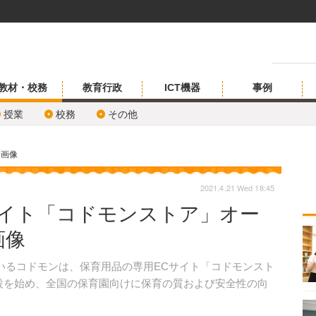
教材・校務
教育行政
ICT機器
事例
授業
校務
その他
・画像
2021.4.21 Wed 18:45
サイト「コドモンストア」オー
画像
いるコドモンは、保育用品の専用ECサイト「コドモンスト
施設を始め、全国の保育園向けに保育の質および安全性の向