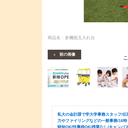
商品名：多機能玉入れ台
前の画像
私大の会計課で学大学事務スタッフ/伝
力やファイリングなどの一般事務/16時
時短OK/扶養枠OK/残業なし/キャンパ