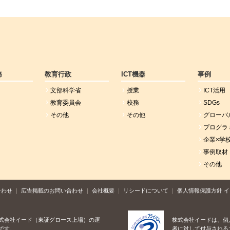
務
教育行政
ICT機器
事例
文部科学省
授業
ICT活用
教育委員会
校務
SDGs
その他
その他
グローバ
プログラ
企業×学
事例取材
その他
合わせ
広告掲載のお問い合わせ
会社概要
リシードについて
個人情報保護方針
イ
式会社イード（東証グロース上場）の運
株式会社イードは、個
です。
者に対して付与される