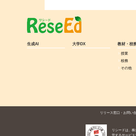
生成AI
大学DX
教材・校
授業
校務
その他
リリース窓口・お問い
リシードは、株
営するサービス