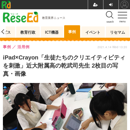
教育業界ニュース
menu
search
事例
ービス
教育行政
ICT機器
イベント
リセマム
事例
活用例
2021.4.14 Wed 13:20
iPad×Crayon「生徒たちのクリエイティビティ
を刺激」近大附属高の乾武司先生 2枚目の写
真・画像