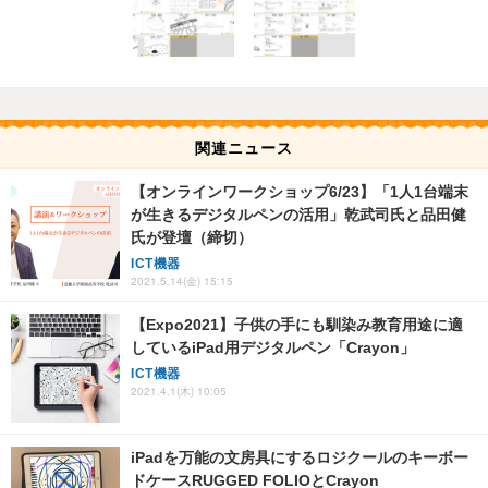
関連ニュース
【オンラインワークショップ6/23】「1人1台端末
が生きるデジタルペンの活用」乾武司氏と品田健
氏が登壇（締切）
ICT機器
2021.5.14(金) 15:15
【Expo2021】子供の手にも馴染み教育用途に適
しているiPad用デジタルペン「Crayon」
ICT機器
2021.4.1(木) 10:05
iPadを万能の文房具にするロジクールのキーボー
ドケースRUGGED FOLIOとCrayon