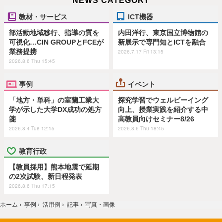
NEWS CATEGORY
教材・サービス
ICT機器
部活動地域移行、指導の質を
内田洋行、東京国立博物館の
可視化…CIN GROUPとFCEが
新展示で専門知とICTを融合
業務提携
2026.7.17 Fri 13:15
2026.8.6 Thu 15:45
事例
イベント
「地方・単科」の室蘭工業大
探究学習でウェルビーイング
学が示した大学DX成功の処方
向上、授業実践を紹介する中
箋
高教員向けセミナー8/26
2026.8.4 Tue 12:15
2026.8.6 Thu 18:45
教育行政
【教員採用】熊本地震で延期
の2次試験、新日程発表
2026.8.6 Thu 17:15
ホーム
›
事例
›
活用例
›
記事
›
写真・画像