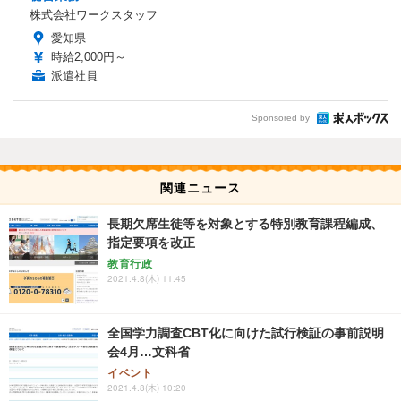
株式会社ワークスタッフ
愛知県
時給2,000円～
派遣社員
Sponsored by
関連ニュース
長期欠席生徒等を対象とする特別教育課程編成、
指定要項を改正
教育行政
2021.4.8(木) 11:45
全国学力調査CBT化に向けた試行検証の事前説明
会4月…文科省
イベント
2021.4.8(木) 10:20