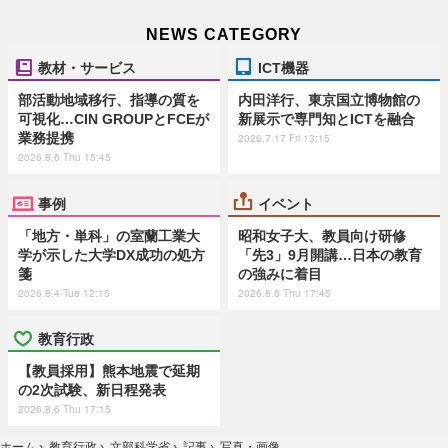
NEWS CATEGORY
教材・サービス
ICT機器
部活動地域移行、指導の質を
内田洋行、東京国立博物館の
可視化…CIN GROUPとFCEが
新展示で専門知とICTを融合
業務提携
2026.7.17 Fri 13:15
2026.8.6 Thu 15:45
事例
イベント
「地方・単科」の室蘭工業大
昭和女子大、教員向け研修
学が示した大学DX成功の処方
「先3」9月開講…日本の教育
箋
の強みに着目
2026.8.4 Tue 12:15
2026.8.6 Thu 17:45
教育行政
【教員採用】熊本地震で延期
の2次試験、新日程発表
2026.8.6 Thu 17:15
ホーム
›
教育行政
›
文部科学省
›
記事
›
写真・画像