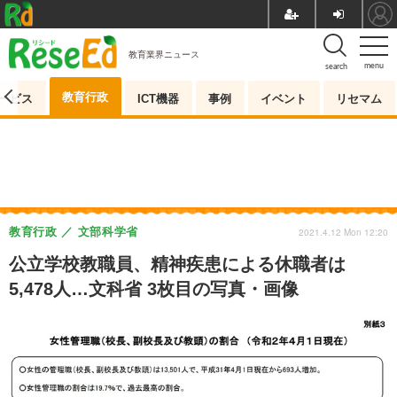
教育業界ニュース
menu
search
教育行政
ービス
ICT機器
事例
イベント
リセマム
教育行政
文部科学省
2021.4.12 Mon 12:20
公立学校教職員、精神疾患による休職者は
5,478人…文科省 3枚目の写真・画像