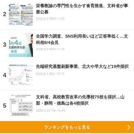
栄養教諭の専門性を生かす食育推進、文科省が事
業公募
2026.8.5 Wed 11:45
全国学力調査、SNS利用長いほど正答率低く…文
科相8/4会見
2026.8.5 Wed 11:15
先端研究基盤刷新事業、北大や早大など19件採択
2026.8.3 Mon 18:15
文科省、高校教育改革の先導校75校を採択…山
梨・静岡・徳島は各4校採択
2026.6.30 Tue 15:45
ランキングをもっと見る