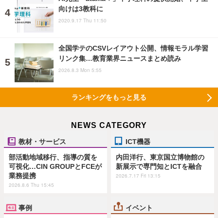
向けは3教科に
2020.9.17 Thu 11:50
全国学テのCSVレイアウト公開、情報モラル学習
リンク集…教育業界ニュースまとめ読み
2026.8.3 Mon 5:55
ランキングをもっと見る
NEWS CATEGORY
教材・サービス
ICT機器
部活動地域移行、指導の質を
内田洋行、東京国立博物館の
可視化…CIN GROUPとFCEが
新展示で専門知とICTを融合
業務提携
2026.7.17 Fri 13:15
2026.8.6 Thu 15:45
事例
イベント