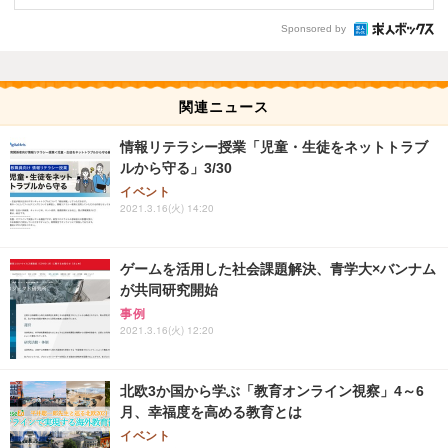
Sponsored by
関連ニュース
情報リテラシー授業「児童・生徒をネットトラブ
ルから守る」3/30
イベント
2021.3.16(火) 14:20
ゲームを活用した社会課題解決、青学大×バンナム
が共同研究開始
事例
2021.3.16(火) 12:20
北欧3か国から学ぶ「教育オンライン視察」4～6
月、幸福度を高める教育とは
イベント