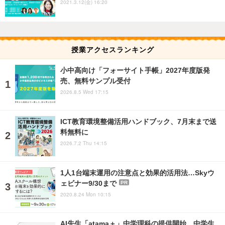
2021.3.12(金) 16:20
授業アクセスランキング
小中高向け「フォーサイト手帳」2027年度版発
売、無料サンプル受付
2026.8.5 Wed 17:15
ICT教育環境整備活用ハンドブック、7月末まで送
料無料に
2026.7.2 Thu 14:15
1人1台端末運用の注意点と効果的活用法…Skyウ
ェビナー9/30まで
PR
2020.8.24 Mon 10:15
AI先生「atama＋」中学理科の提供開始、中学生