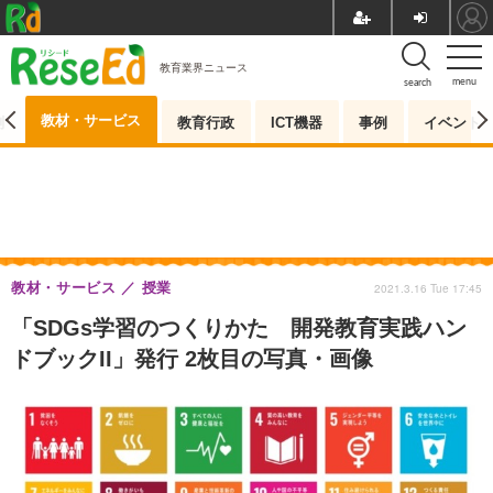
教育業界ニュース
menu
search
教材・サービス
測
教育行政
ICT機器
事例
イベント
教材・サービス
授業
2021.3.16 Tue 17:45
「SDGs学習のつくりかた 開発教育実践ハン
ドブックII」発行 2枚目の写真・画像