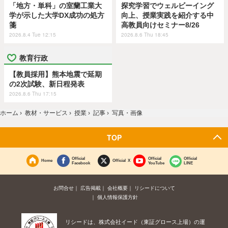
「地方・単科」の室蘭工業大
探究学習でウェルビーイング
学が示した大学DX成功の処方
向上、授業実践を紹介する中
箋
高教員向けセミナー8/26
2026.8.4 Tue 12:15
2026.8.6 Thu 18:45
教育行政
【教員採用】熊本地震で延期
の2次試験、新日程発表
2026.8.6 Thu 17:15
ホーム
›
教材・サービス
›
授業
›
記事
›
写真・画像
TOP
Official
Official
Official
Home
Official X
Facebook
YouTube
LINE
お問合せ
広告掲載
会社概要
リシードについて
個人情報保護方針
リシードは、株式会社イード（東証グロース上場）の運