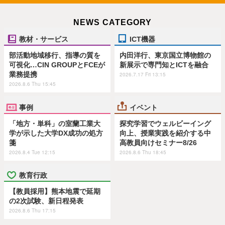
NEWS CATEGORY
教材・サービス
ICT機器
部活動地域移行、指導の質を
内田洋行、東京国立博物館の
可視化…CIN GROUPとFCEが
新展示で専門知とICTを融合
業務提携
2026.7.17 Fri 13:15
2026.8.6 Thu 15:45
事例
イベント
「地方・単科」の室蘭工業大
探究学習でウェルビーイング
学が示した大学DX成功の処方
向上、授業実践を紹介する中
箋
高教員向けセミナー8/26
2026.8.4 Tue 12:15
2026.8.6 Thu 18:45
教育行政
【教員採用】熊本地震で延期
の2次試験、新日程発表
2026.8.6 Thu 17:15