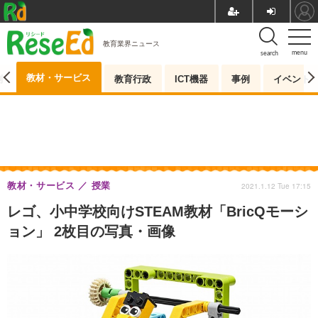
教育業界ニュース
menu
search
教材・サービス
測
教育行政
ICT機器
事例
イベント
教材・サービス
授業
2021.1.12 Tue 17:15
レゴ、小中学校向けSTEAM教材「BricQモーシ
ョン」 2枚目の写真・画像