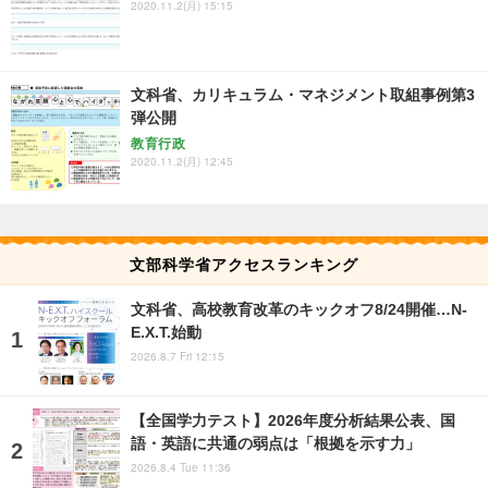
2020.11.2(月) 15:15
文科省、カリキュラム・マネジメント取組事例第3
弾公開
教育行政
2020.11.2(月) 12:45
文部科学省アクセスランキング
文科省、高校教育改革のキックオフ8/24開催…N-
E.X.T.始動
2026.8.7 Fri 12:15
【全国学力テスト】2026年度分析結果公表、国
語・英語に共通の弱点は「根拠を示す力」
2026.8.4 Tue 11:36