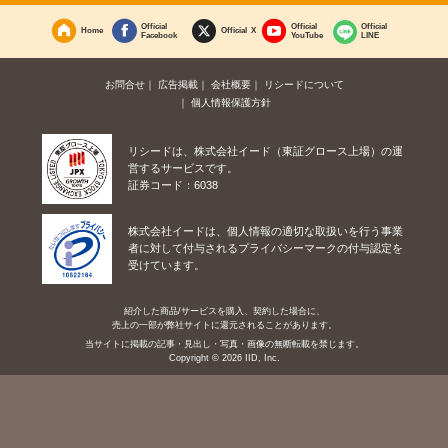
Official
Official
Official
Home
Official X
Facebook
YouTube
LINE
お問合せ
広告掲載
会社概要
リシードについて
個人情報保護方針
リシードは、株式会社イード（東証グロース上場）の運
営するサービスです。
証券コード：6038
株式会社イードは、個人情報の適切な取扱いを行う事業
者に対して付与されるプライバシーマークの付与認定を
受けています。
紹介した商品/サービスを購入、契約した場合に、
売上の一部が弊社サイトに還元されることがあります。
当サイトに掲載の記事・見出し・写真・画像の無断転載を禁じます。
Copyright © 2026 IID, Inc.