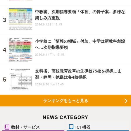
中教審、次期指導要領「体育」の骨子案…多様な
楽しみ方重視
2026.6.12 Fri 12:15
小学校に「情報の領域」付加、中学は新教科創設
へ…次期指導要領
2026.6.11 Thu 15:15
文科省、高校教育改革の先導校75校を採択…山
梨・静岡・徳島は各4校採択
2026.6.30 Tue 15:45
ランキングをもっと見る
NEWS CATEGORY
教材・サービス
ICT機器