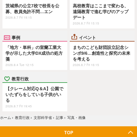
茨城県の公立7校で校長を公
高校教育はここまで変わる、
募、教員免許不問…エン
遠隔教育で進む学びのアップ
デート
2026.8.7 Fri 19:15
2026.8.7 Fri 15:15
事例
イベント
「地方・単科」の室蘭工業大
まちのこども財団設立記念シ
学が示した大学DX成功の処方
ンポ9/6…創造性と探究の未来
箋
を考える
2026.8.4 Tue 12:15
2026.8.7 Fri 16:15
教育行政
【クレーム対応Q＆A】公園で
いたずらをしている子供がい
る
2026.8.7 Fri 19:45
ホーム
›
教育行政
›
文部科学省
›
記事
›
写真・画像
TOP