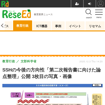
教育業界ニュース
menu
search
教育行政
ービス
ICT機器
事例
イベント
リセマム
教育行政
文部科学省
2020.12.3 Thu 14:20
SSHの今後の方向性「第二次報告書に向けた論
点整理」公開 3枚目の写真・画像