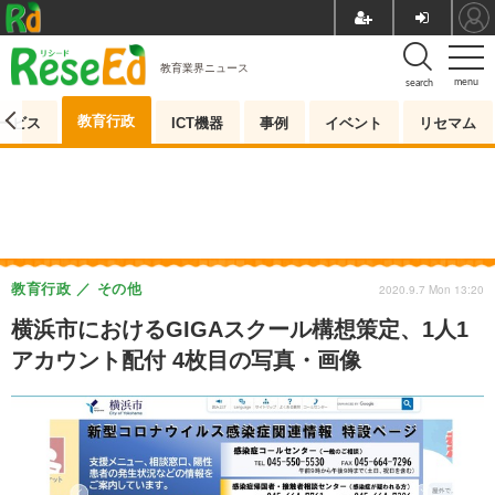
教育業界ニュース
menu
search
教育行政
ービス
ICT機器
事例
イベント
リセマム
教育行政
その他
2020.9.7 Mon 13:20
横浜市におけるGIGAスクール構想策定、1人1
アカウント配付 4枚目の写真・画像