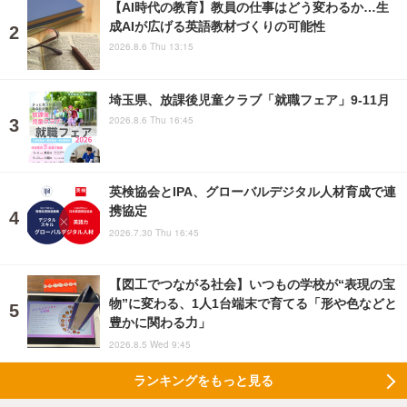
【AI時代の教育】教員の仕事はどう変わるか…生
成AIが広げる英語教材づくりの可能性
2026.8.6 Thu 13:15
埼玉県、放課後児童クラブ「就職フェア」9-11月
2026.8.6 Thu 16:45
英検協会とIPA、グローバルデジタル人材育成で連
携協定
2026.7.30 Thu 16:45
【図工でつながる社会】いつもの学校が“表現の宝
物”に変わる、1人1台端末で育てる「形や色などと
豊かに関わる力」
2026.8.5 Wed 9:45
ランキングをもっと見る