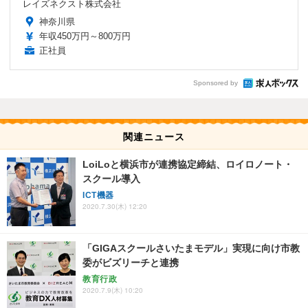
レイズネクスト株式会社
神奈川県
年収450万円～800万円
正社員
Sponsored by
関連ニュース
LoiLoと横浜市が連携協定締結、ロイロノート・
スクール導入
ICT機器
2020.7.30(木) 12:20
「GIGAスクールさいたまモデル」実現に向け市教
委がビズリーチと連携
教育行政
2020.7.9(木) 10:20