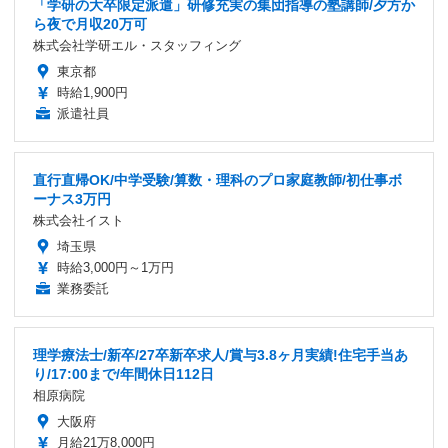
「学研の大卒限定派遣」研修充実の集団指導の塾講師/夕方か
ら夜で月収20万可
株式会社学研エル・スタッフィング
東京都
時給1,900円
派遣社員
直行直帰OK/中学受験/算数・理科のプロ家庭教師/初仕事ボ
ーナス3万円
株式会社イスト
埼玉県
時給3,000円～1万円
業務委託
理学療法士/新卒/27卒新卒求人/賞与3.8ヶ月実績!住宅手当あ
り/17:00まで/年間休日112日
相原病院
大阪府
月給21万8,000円