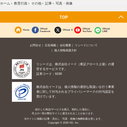
ホーム
›
教育行政
›
その他
›
記事
›
写真・画像
TOP
Official
Official
Official
Home
Official X
Facebook
YouTube
LINE
お問合せ
広告掲載
会社概要
リシードについて
個人情報保護方針
リシードは、株式会社イード（東証グロース上場）の運
営するサービスです。
証券コード：6038
株式会社イードは、個人情報の適切な取扱いを行う事業
者に対して付与されるプライバシーマークの付与認定を
受けています。
紹介した商品/サービスを購入、契約した場合に、
売上の一部が弊社サイトに還元されることがあります。
当サイトに掲載の記事・見出し・写真・画像の無断転載を禁じます。
Copyright © 2026 IID, Inc.