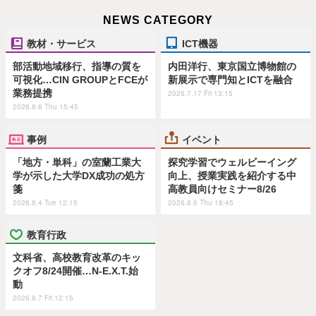
NEWS CATEGORY
教材・サービス
ICT機器
部活動地域移行、指導の質を
内田洋行、東京国立博物館の
可視化…CIN GROUPとFCEが
新展示で専門知とICTを融合
業務提携
2026.7.17 Fri 13:15
2026.8.6 Thu 15:45
事例
イベント
「地方・単科」の室蘭工業大
探究学習でウェルビーイング
学が示した大学DX成功の処方
向上、授業実践を紹介する中
箋
高教員向けセミナー8/26
2026.8.4 Tue 12:15
2026.8.6 Thu 18:45
教育行政
文科省、高校教育改革のキッ
クオフ8/24開催…N-E.X.T.始
動
2026.8.7 Fri 12:15