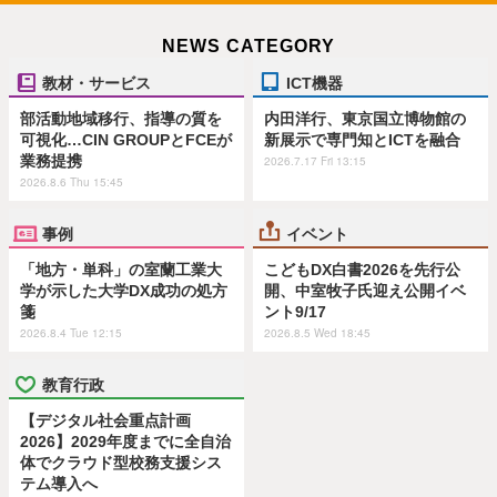
NEWS CATEGORY
教材・サービス
ICT機器
部活動地域移行、指導の質を
内田洋行、東京国立博物館の
可視化…CIN GROUPとFCEが
新展示で専門知とICTを融合
業務提携
2026.7.17 Fri 13:15
2026.8.6 Thu 15:45
事例
イベント
「地方・単科」の室蘭工業大
こどもDX白書2026を先行公
学が示した大学DX成功の処方
開、中室牧子氏迎え公開イベ
箋
ント9/17
2026.8.4 Tue 12:15
2026.8.5 Wed 18:45
教育行政
【デジタル社会重点計画
2026】2029年度までに全自治
体でクラウド型校務支援シス
テム導入へ