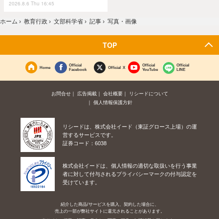
2026.8.6 Thu 16:45
ホーム
›
教育行政
›
文部科学省
›
記事
›
写真・画像
TOP
Official
Official
Official
Home
Official X
Facebook
YouTube
LINE
お問合せ
広告掲載
会社概要
リシードについて
個人情報保護方針
リシードは、株式会社イード（東証グロース上場）の運
営するサービスです。
証券コード：6038
株式会社イードは、個人情報の適切な取扱いを行う事業
者に対して付与されるプライバシーマークの付与認定を
受けています。
紹介した商品/サービスを購入、契約した場合に、
売上の一部が弊社サイトに還元されることがあります。