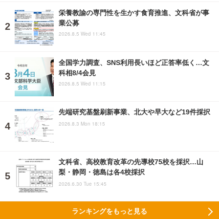
栄養教諭の専門性を生かす食育推進、文科省が事
業公募
2026.8.5 Wed 11:45
全国学力調査、SNS利用長いほど正答率低く…文
科相8/4会見
2026.8.5 Wed 11:15
先端研究基盤刷新事業、北大や早大など19件採択
2026.8.3 Mon 18:15
文科省、高校教育改革の先導校75校を採択…山
梨・静岡・徳島は各4校採択
2026.6.30 Tue 15:45
ランキングをもっと見る