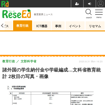
教育業界ニュース
menu
search
教育行政
ービス
ICT機器
事例
イベント
リセマム
教育行政
文部科学省
2020.8.31 Mon 16:20
諸外国の学生納付金や学級編成…文科省教育統
計 2枚目の写真・画像