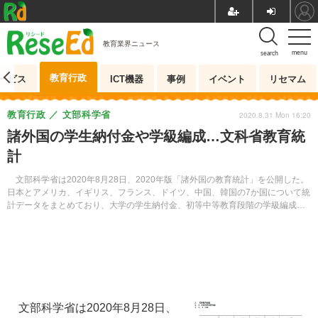
教育業界ニュース
menu
search
教育行政
ービス
ICT機器
事例
イベント
リセマム
教育行政
文部科学省
2020.8.31 Mon 16:20
諸外国の学生納付金や学級編成…文科省教育統
計
文部科学省は2020年8月28日、2020年版「諸外国の教育統計」を公開した。
日本とアメリカ、イギリス、フランス、ドイツ、中国、韓国の7か国について統
計データをまとめており、大学の学生納付金、初等中等教育段階の学級編成基
準などを知ることができる。
文部科学省は2020年8月28日、