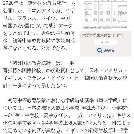
2020年版「諸外国の教育統計」を
公開した。日本とアメリカ、イギ
リス、フランス、ドイツ、中国、
韓国の7か国について統計データ
をまとめており、大学の学生納付
大学の学生納付金（日本）
金、初等中等教育段階の学級編成
全 7 枚
基準などを知ることができる。
拡大写真
「諸外国の教育統計」は、「教
育指標の国際比較」の後継資料として、日本・アメリカ・
イギリス・フランス・ドイツ・中国・韓国の教育状況を統
計データによって示したもの。
初等中等教育段階における学級編成基準（単式学級）に
ついては、日本の標準人数は小学校1年生が35人、小学校2
～6年生・中学校・高校が40人。一方、アメリカはテキサス
州の就学前教育～第4学年の上限人数が22人など、州によっ
て定めている内容が異なる。イギリスの初等学校第1～2学