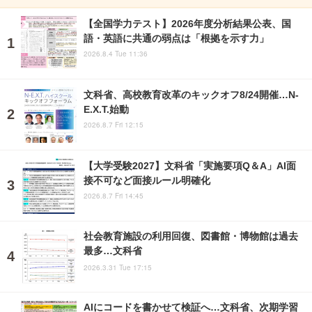
【全国学力テスト】2026年度分析結果公表、国
語・英語に共通の弱点は「根拠を示す力」
2026.8.4 Tue 11:36
文科省、高校教育改革のキックオフ8/24開催…N-
E.X.T.始動
2026.8.7 Fri 12:15
【大学受験2027】文科省「実施要項Q＆A」AI面
接不可など面接ルール明確化
2026.8.7 Fri 14:45
社会教育施設の利用回復、図書館・博物館は過去
最多…文科省
2026.3.31 Tue 17:15
AIにコードを書かせて検証へ…文科省、次期学習