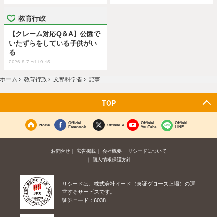
教育行政
【クレーム対応Q＆A】公園で
いたずらをしている子供がい
る
2026.8.7 Fri 19:45
ホーム
›
教育行政
›
文部科学省
›
記事
TOP
Official
Official
Official
Home
Official X
Facebook
YouTube
LINE
お問合せ
広告掲載
会社概要
リシードについて
個人情報保護方針
リシードは、株式会社イード（東証グロース上場）の運
営するサービスです。
証券コード：6038