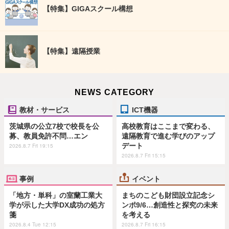
【特集】GIGAスクール構想
【特集】遠隔授業
NEWS CATEGORY
教材・サービス
ICT機器
茨城県の公立7校で校長を公
高校教育はここまで変わる、
募、教員免許不問…エン
遠隔教育で進む学びのアップ
デート
2026.8.7 Fri 19:15
2026.8.7 Fri 15:15
事例
イベント
「地方・単科」の室蘭工業大
まちのこども財団設立記念シ
学が示した大学DX成功の処方
ンポ9/6…創造性と探究の未来
箋
を考える
2026.8.4 Tue 12:15
2026.8.7 Fri 16:15