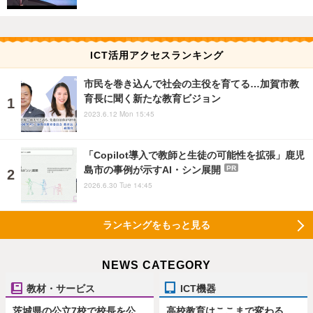
ICT活用アクセスランキング
市民を巻き込んで社会の主役を育てる…加賀市教
育長に聞く新たな教育ビジョン
2023.6.12 Mon 15:45
「Copilot導入で教師と生徒の可能性を拡張」鹿児
島市の事例が示すAI・シン展開
PR
2026.6.30 Tue 14:45
ランキングをもっと見る
NEWS CATEGORY
教材・サービス
ICT機器
茨城県の公立7校で校長を公
高校教育はここまで変わる、