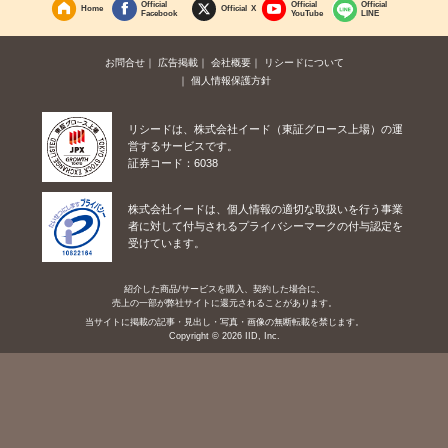
Official
Official
Official
Home
Official X
Facebook
YouTube
LINE
お問合せ
広告掲載
会社概要
リシードについて
個人情報保護方針
リシードは、株式会社イード（東証グロース上場）の運
営するサービスです。
証券コード：6038
株式会社イードは、個人情報の適切な取扱いを行う事業
者に対して付与されるプライバシーマークの付与認定を
受けています。
紹介した商品/サービスを購入、契約した場合に、
売上の一部が弊社サイトに還元されることがあります。
当サイトに掲載の記事・見出し・写真・画像の無断転載を禁じます。
Copyright © 2026 IID, Inc.