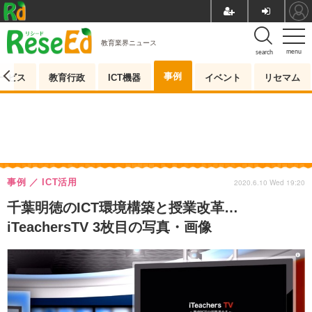
教育業界ニュース
menu
search
事例
ービス
教育行政
ICT機器
イベント
リセマム
事例
ICT活用
2020.6.10 Wed 19:20
千葉明徳のICT環境構築と授業改革…
iTeachersTV 3枚目の写真・画像