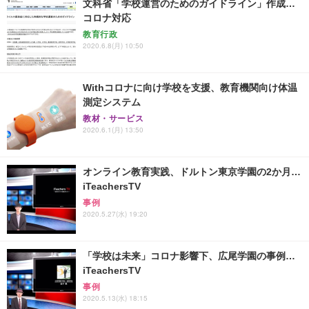
文科省「学校運営のためのガイドライン」作成…
コロナ対応
教育行政
2020.6.8(月) 10:50
Withコロナに向け学校を支援、教育機関向け体温
測定システム
教材・サービス
2020.6.1(月) 13:50
オンライン教育実践、ドルトン東京学園の2か月…
iTeachersTV
事例
2020.5.27(水) 19:20
「学校は未来」コロナ影響下、広尾学園の事例…
iTeachersTV
事例
2020.5.13(水) 18:15