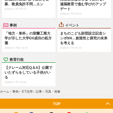
募、教員免許不問…エン
遠隔教育で進む学びのアップ
デート
2026.8.7 Fri 19:15
2026.8.7 Fri 15:15
事例
イベント
「地方・単科」の室蘭工業大
まちのこども財団設立記念シ
学が示した大学DX成功の処方
ンポ9/6…創造性と探究の未来
箋
を考える
2026.8.4 Tue 12:15
2026.8.7 Fri 16:15
教育行政
【クレーム対応Q＆A】公園で
いたずらをしている子供がい
る
2026.8.7 Fri 19:45
ホーム
›
事例
›
ICT活用
›
記事
›
写真・画像
TOP