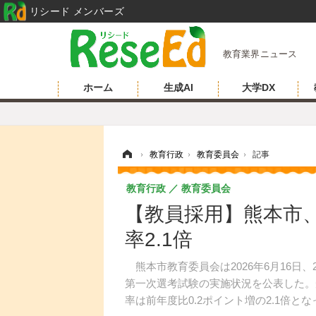
リシード メンバーズ
教育業界ニュース
ホーム
生成AI
大学DX
ホーム
›
教育行政
›
教育委員会
›
記事
教育行政
教育委員会
【教員採用】熊本市、
率2.1倍
熊本市教育委員会は2026年6月16日
第一次選考試験の実施状況を公表した。受
率は前年度比0.2ポイント増の2.1倍と