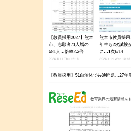
【教員採用2027】熊本
熊本市教員採用
市、志願者71人増の
年生も2次試験
581人…倍率2.3倍
に…1次6/14
2026.5.14 Thu 16:15
2026.1.14 Wed 10:45
【教員採用】51自治体で共通問題…27年
教育業界の最新情報を