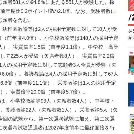
者581人の94.8％にあたる551人が受験した。採
前年度比0.2ポイント増の2.1倍。なお、受験者数に
志願者を含む。
幼稚園教諭等は2人の採用予定数に対して10人が受
探
紹
倍（前年度4.0倍）。小学校教諭等は148人の採用予定
人）、実質倍率1.5倍（前年度1.1倍）。中学校・高等
して225人が受験（欠席者数8人）、実質倍率2.2倍
は1人の採用予定数に対して志願者3人全員が受験（欠
度6.0倍）。養護教諭は4人の採用予定数に対して67人
6.8倍（前年度11.1倍）。栄養教諭は1人の採用予定
、実質倍率20.0倍（前年度5.7倍）。
は、小学校教諭等93人（欠席者数4人）、中学校・
）、養護教諭22人（欠席者数1人）、栄養教諭5人（欠
。今回の試験から、第一次選考試験に加え、第二次選
次選考試験通過者は2027年度前半に最終面接を行