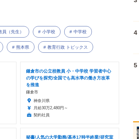
教員（先生）
小学校
中学校
熊本県
教育行政 トピックス
鎌倉市の公立校教員 小・中学校 学習者中心
の学びを探究/全国でも高水準の働き方改革
を推進
鎌倉市
神奈川県
月給30万2,480円～
契約社員
秘書/人気の大学勤務/基本17時半終業!研究室