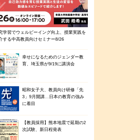
究学習でウェルビーイング向上、授業実践を
介する中高教員向けセミナー8/26
幸せになるためのジェンダー教
育、埼玉県が9/19に講演会
昭和女子大、教員向け研修「先
3」9月開講…日本の教育の強み
に着目
【教員採用】熊本地震で延期の2
次試験、新日程発表