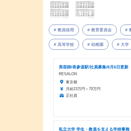
教員採用
教育委員会
高等学校
幼稚園
大学
美容師/表参道駅/社員募集/8月6日更新
RESALON
東京都
月給23万円～70万円
正社員
私立大学 学生・教員を支える学校事務