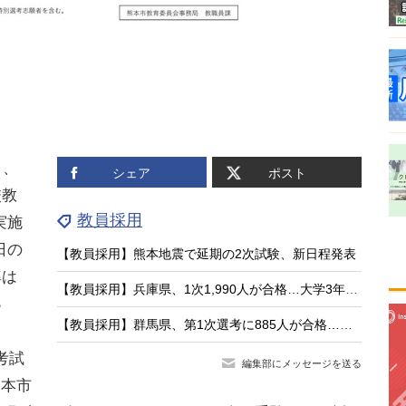
日、
シェア
ポスト
校教
教員採用
実施
日の
【教員採用】熊本地震で延期の2次試験、新日程発表
率は
【教員採用】兵庫県、1次1,990人が合格…大学3年生等は316人
っ
【教員採用】群馬県、第1次選考に885人が合格…大3生273人通過
考試
編集部にメッセージを送る
熊本市