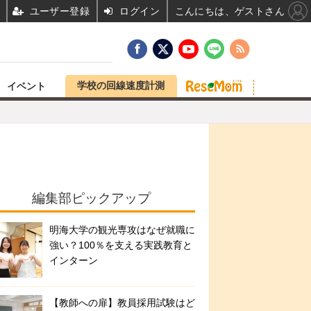
ユーザー登録
ログイン
こんにちは、ゲストさん
学校の回線速度計測
イベント
編集部ピックアップ
明海大学の観光専攻はなぜ就職に
強い？100％を支える実践教育と
インターン
【教師への扉】教員採用試験はど