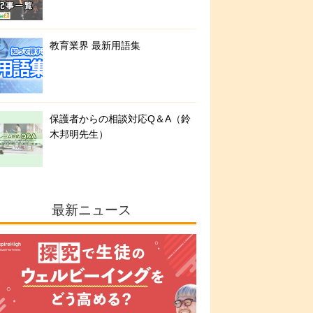
教育業界 最新用語集
保護者からの相談対応Q＆A（鈴
木邦明先生）
最新ニュース