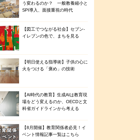
う変わるのか？ 一般教養縮小と
SPI導入、面接重視の時代
【図工でつながる社会】セブン‐
イレブンの色で、まちを見る
【明日使える指導術】子供の心に
火をつける「褒め」の技術
【AI時代の教育】生成AIは教育現
場をどう変えるのか、OECDと文
科省ガイドラインから考える
【8月開催】教育関係者必見！イ
ベント情報記事一覧はこちら