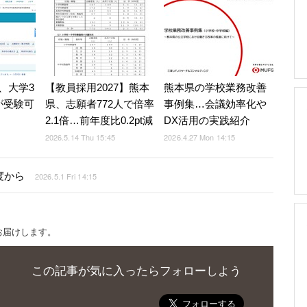
、大学3
【教員採用2027】熊本
熊本県の学校業務改善
が受験可
県、志願者772人で倍率
事例集…会議効率化や
2.1倍…前年度比0.2pt減
DX活用の実践紹介
2026.5.14 Thu 15:45
2026.4.27 Mon 14:15
度から
2026.5.1 Fri 14:15
お届けします。
この記事が気に入ったらフォローしよう