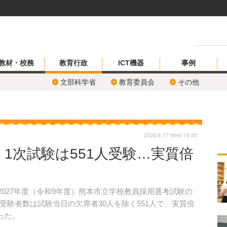
教材・校務
教育行政
ICT機器
事例
文部科学省
教育委員会
その他
2026.6.17 Wed 18:45
1次試験は551人受験…実質倍
、2027年度（令和9年度）熊本市立学校教員採用選考試験の
験者数は試験当日の欠席者30人を除く551人で、実質倍
なった。