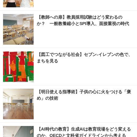
【教師への扉】教員採用試験はどう変わるの
か？ 一般教養縮小とSPI導入、面接重視の時代
【図工でつながる社会】セブン‐イレブンの色で、
まちを見る
【明日使える指導術】子供の心に火をつける「褒
め」の技術
【AI時代の教育】生成AIは教育現場をどう変える
のか、OECDと文科省ガイドラインから考える