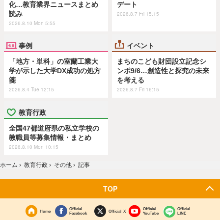
化…教育業界ニュースまとめ
デート
読み
2026.8.7 Fri 15:15
2026.8.10 Mon 5:55
事例
イベント
「地方・単科」の室蘭工業大
まちのこども財団設立記念シ
学が示した大学DX成功の処方
ンポ9/6…創造性と探究の未来
箋
を考える
2026.8.4 Tue 12:15
2026.8.7 Fri 16:15
教育行政
全国47都道府県の私立学校の
教職員等募集情報・まとめ
2026.8.10 Mon 10:15
ホーム
›
教育行政
›
その他
›
記事
TOP
Official
Official
Official
Home
Official X
Facebook
YouTube
LINE