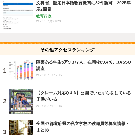
文科省、認定日本語教育機関に32件認可…2025年
度2回目
教育行政
2026.5.7(木) 18:30
その他アクセスランキング
障害ある学生5万9,377人、在籍校89.4％…JASSO
調査
2026.8.7 Fri 17:15
【クレーム対応Q＆A】公園でいたずらをしている
子供がいる
2026.8.7 Fri 19:45
全国47都道府県の私立学校の教職員等募集情報・
まとめ