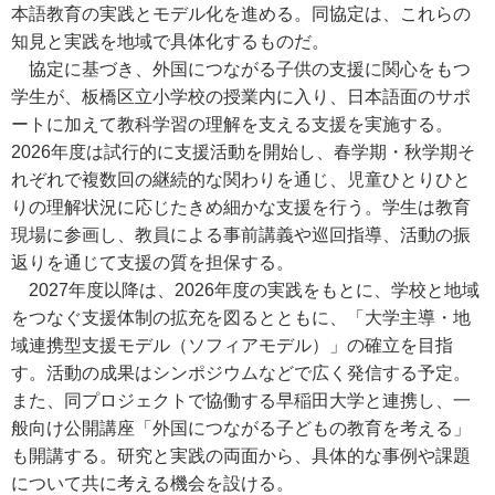
本語教育の実践とモデル化を進める。同協定は、これらの
知見と実践を地域で具体化するものだ。
協定に基づき、外国につながる子供の支援に関心をもつ
学生が、板橋区立小学校の授業内に入り、日本語面のサポ
ートに加えて教科学習の理解を支える支援を実施する。
2026年度は試行的に支援活動を開始し、春学期・秋学期そ
れぞれで複数回の継続的な関わりを通じ、児童ひとりひと
りの理解状況に応じたきめ細かな支援を行う。学生は教育
現場に参画し、教員による事前講義や巡回指導、活動の振
返りを通じて支援の質を担保する。
2027年度以降は、2026年度の実践をもとに、学校と地域
をつなぐ支援体制の拡充を図るとともに、「大学主導・地
域連携型支援モデル（ソフィアモデル）」の確立を目指
す。活動の成果はシンポジウムなどで広く発信する予定。
また、同プロジェクトで協働する早稲田大学と連携し、一
般向け公開講座「外国につながる子どもの教育を考える」
も開講する。研究と実践の両面から、具体的な事例や課題
について共に考える機会を設ける。