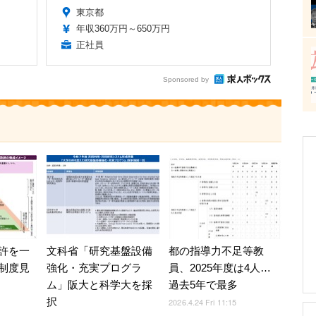
東京都
年収360万円～650万円
正社員
Sponsored by
許を一
文科省「研究基盤設備
都の指導力不足等教
制度見
強化・充実プログラ
員、2025年度は4人…
ム」阪大と科学大を採
過去5年で最多
択
2026.4.24 Fri 11:15