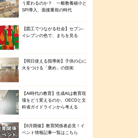
う変わるのか？ 一般教養縮小と
SPI導入、面接重視の時代
【図工でつながる社会】セブン‐
イレブンの色で、まちを見る
【明日使える指導術】子供の心に
火をつける「褒め」の技術
【AI時代の教育】生成AIは教育現
場をどう変えるのか、OECDと文
科省ガイドラインから考える
【8月開催】教育関係者必見！イ
ベント情報記事一覧はこちら