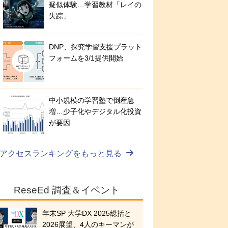
疑似体験…学習教材「レイの
失踪」
DNP、探究学習支援プラット
フォームを3/1提供開始
中小規模の学習塾で倒産急
増…少子化やデジタル化投資
が要因
アクセスランキングをもっと見る
ReseEd 調査＆イベント
年末SP 大学DX 2025総括と
2026展望、4人のキーマンが