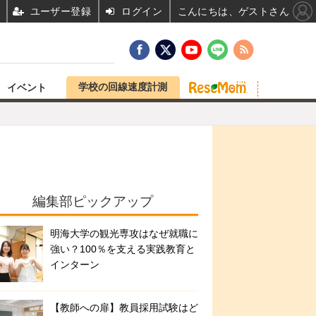
ユーザー登録
ログイン
こんにちは、ゲストさん
学校の回線速度計測
イベント
編集部ピックアップ
明海大学の観光専攻はなぜ就職に
強い？100％を支える実践教育と
インターン
【教師への扉】教員採用試験はど