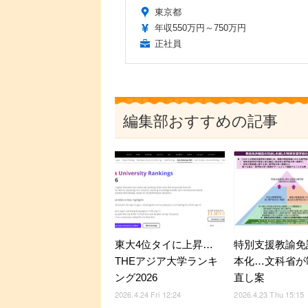
東京都
年収550万円～750万円
正社員
編集部おすすめの記事
東大4位タイに上昇…
特別支援教諭免
THEアジア大学ランキ
本化…文科省が
ング2026
直し案
2026.4.24 Fri 12:24
2026.4.23 Thu 15:15