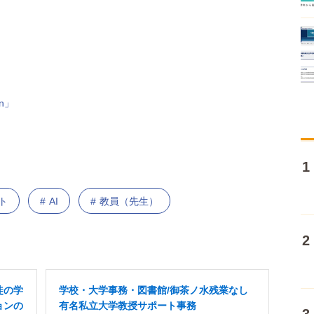
n」
ト
AI
教員（先生）
徒の学
学校・大学事務・図書館/御茶ノ水残業なし
ョンの
有名私立大学教授サポート事務