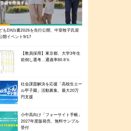
どもDX白書2026を先行公開、中室牧子氏迎
公開イベント9/17
【教員採用】東京都、大学3年生
前倒し選考…通過率80.8％
社会課題解決を応援「高校生エー
ル甲子園」活動募集、最大20万
円支援
小中高向け「フォーサイト手帳」
2027年度版発売、無料サンプル
受付