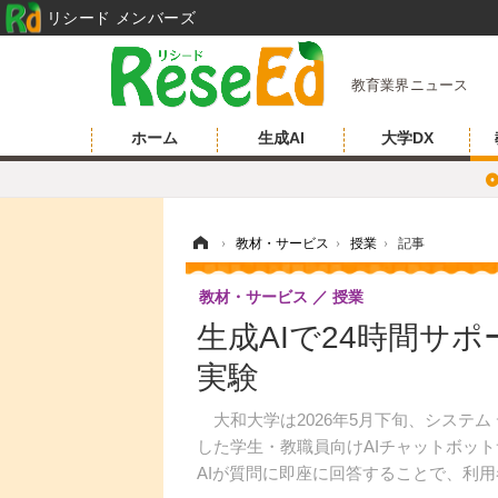
リシード メンバーズ
教育業界ニュース
ホーム
生成AI
大学DX
ホーム
›
教材・サービス
›
授業
›
記事
教材・サービス
授業
生成AIで24時間サ
実験
大和大学は2026年5月下旬、システム デ
した学生・教職員向けAIチャットボッ
AIが質問に即座に回答することで、利