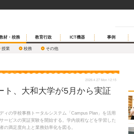
教材・校務
教育行政
ICT機器
事例
授業
校務
その他
2026.4.27 Mon 12:15
ポート、大和大学が5月から実証
ィの学校事務トータルシステム「Campus Plan」を活用
トサービスの実証実験を開始する。学内規程などを学習した
用者の満足度向上と業務効率化を図る。