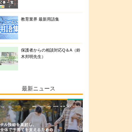
教育業界 最新用語集
保護者からの相談対応Q＆A（鈴
木邦明先生）
最新ニュース