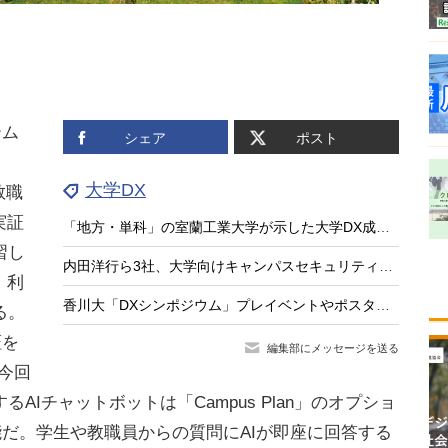
テム
シェア
ポスト
大学DX
教職
実証
「地方・単科」の室蘭工業大学が示した大学DX成功の処方箋
習し
内田洋行ら3社、大学向けキャンパスセキュリティを本格展開…スマホ学生証で入退室管理
、利
香川大「DXシンポジウム」プレイベントやポスターセッションも
る。
証を
編集部にメッセージを送る
今回
Iチャットボットは「Campus Plan」のオプショ
可能だ。学生や教職員からの質問にAIが即座に回答する