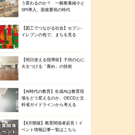
う変わるのか？ 一般教養縮小と
SPI導入、面接重視の時代
【図工でつながる社会】セブン‐
イレブンの色で、まちを見る
【明日使える指導術】子供の心に
火をつける「褒め」の技術
【AI時代の教育】生成AIは教育現
場をどう変えるのか、OECDと文
科省ガイドラインから考える
【8月開催】教育関係者必見！イ
ベント情報記事一覧はこちら