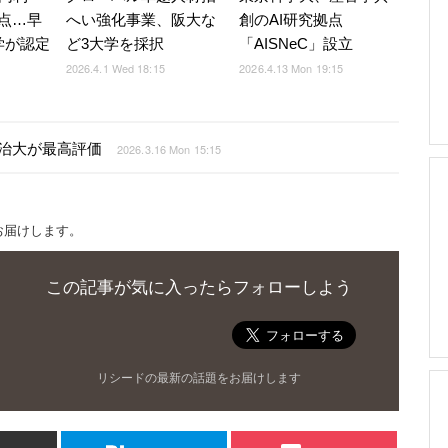
点…早
へい強化事業、阪大な
創のAI研究拠点
学が認定
ど3大学を採択
「AISNeC」設立
2026.4.1 Wed 18:15
2026.4.13 Mon 19:15
治大が最高評価
2026.3.16 Mon 15:15
お届けします。
この記事が気に入ったらフォローしよう
リシードの最新の話題をお届けします