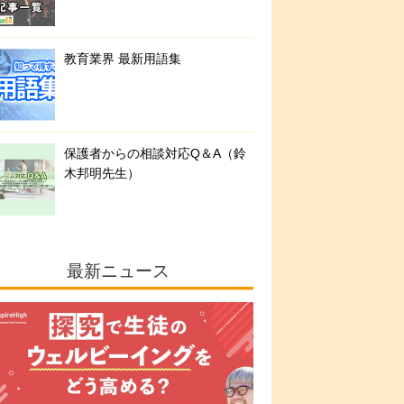
教育業界 最新用語集
保護者からの相談対応Q＆A（鈴
木邦明先生）
最新ニュース