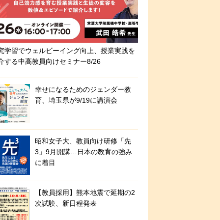
究学習でウェルビーイング向上、授業実践を
介する中高教員向けセミナー8/26
幸せになるためのジェンダー教
育、埼玉県が9/19に講演会
昭和女子大、教員向け研修「先
3」9月開講…日本の教育の強み
に着目
【教員採用】熊本地震で延期の2
次試験、新日程発表