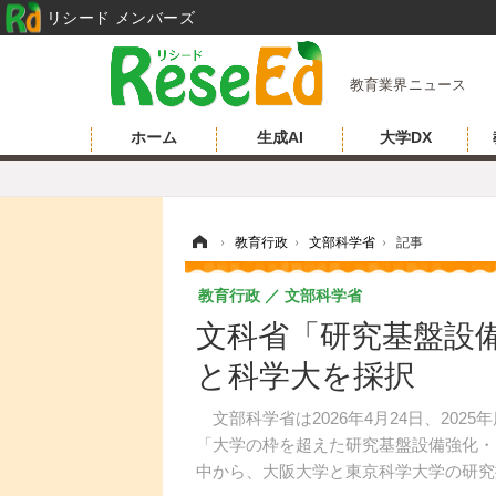
リシード メンバーズ
教育業界ニュース
ホーム
生成AI
大学DX
ホーム
›
教育行政
›
文部科学省
›
記事
教育行政
文部科学省
文科省「研究基盤設
と科学大を採択
文部科学省は2026年4月24日、202
「大学の枠を超えた研究基盤設備強化・
中から、大阪大学と東京科学大学の研究