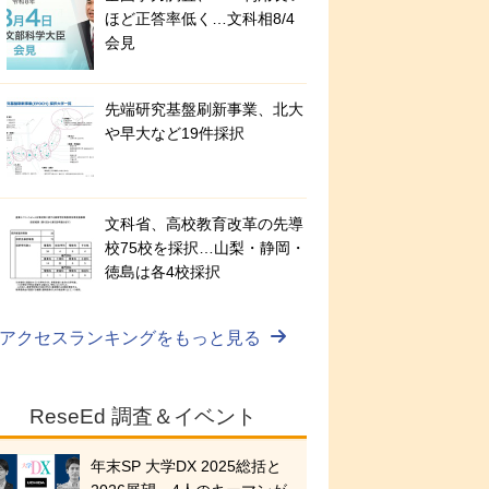
ほど正答率低く…文科相8/4
会見
先端研究基盤刷新事業、北大
や早大など19件採択
文科省、高校教育改革の先導
校75校を採択…山梨・静岡・
徳島は各4校採択
アクセスランキングをもっと見る
ReseEd 調査＆イベント
年末SP 大学DX 2025総括と