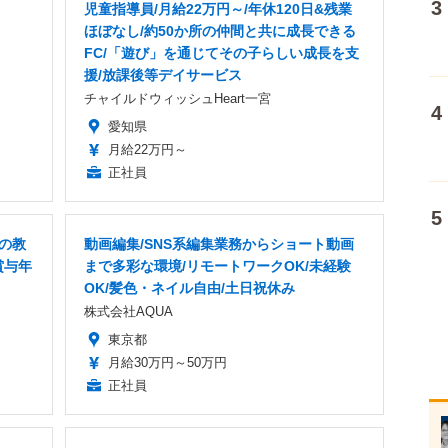
児童指導員/月給22万円～/年休120日&残業
ほぼなし/約50か所の仲間と共に成長できる
FC/「遊び」を通じてその子らしい成長を支
援/放課後等デイサービス
チャイルドウィッシュHeart一宮
愛知県
月給22万円～
正社員
Xの教
動画編集/SNS系編集業務からショート動画
賞与年
まで多彩な環境/リモートワークOK/未経験
OK/髪色・ネイル自由/土日祝休み
株式会社AQUA
東京都
月給30万円～50万円
正社員