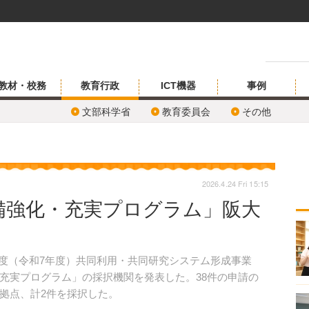
教材・校務
教育行政
ICT機器
事例
文部科学省
教育委員会
その他
2026.4.24 Fri 15:15
備強化・充実プログラム」阪大
5年度（令和7年度）共同利用・共同研究システム形成事業
充実プログラム」の採択機関を発表した。38件の申請の
拠点、計2件を採択した。