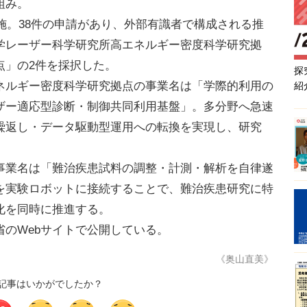
組み。
施。38件の申請があり、外部有識者で構成される推
学レーザー科学研究所高エネルギー密度科学研究拠
点」の2件を採択した。
探
ルギー密度科学研究拠点の事業名は「学際的利用の
紹
ザー適応型診断・制御共同利用基盤」。多分野へ急速
繰返し・データ駆動型運用への転換を実現し、研究
業名は「難治疾患試料の調整・計測・解析を自律遂
を実験ロボットに接続することで、難治疾患研究に特
化を同時に推進する。
のWebサイトで公開している。
《奥山直美》
記事はいかがでしたか？