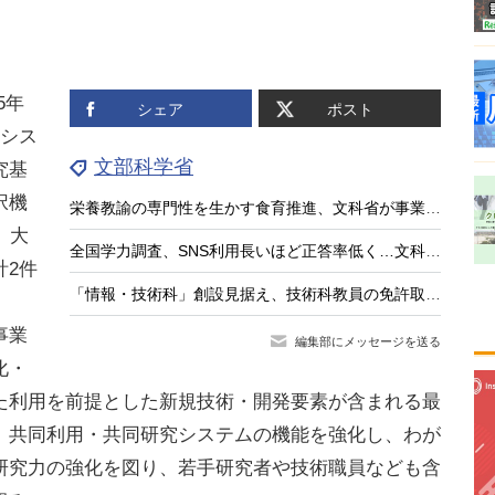
5年
シェア
ポスト
究シス
文部科学省
究基
択機
栄養教諭の専門性を生かす食育推進、文科省が事業公募
、大
全国学力調査、SNS利用長いほど正答率低く…文科相8/4会見
計2件
「情報・技術科」創設見据え、技術科教員の免許取得講座を全国実施…兵庫教育大
事業
編集部にメッセージを送る
化・
た利用を前提とした新規技術・開発要素が含まれる最
、共同利用・共同研究システムの機能を強化し、わが
研究力の強化を図り、若手研究者や技術職員なども含