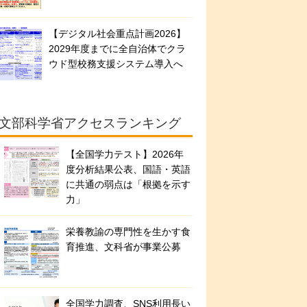
【デジタル社会重点計画2026】
2029年度までに全自治体でクラ
ウド型校務支援システム導入へ
文部科学省アクセスランキング
【全国学力テスト】2026年
度分析結果公表、国語・英語
に共通の弱点は「根拠を示す
力」
栄養教諭の専門性を生かす食
育推進、文科省が事業公募
全国学力調査、SNS利用長い