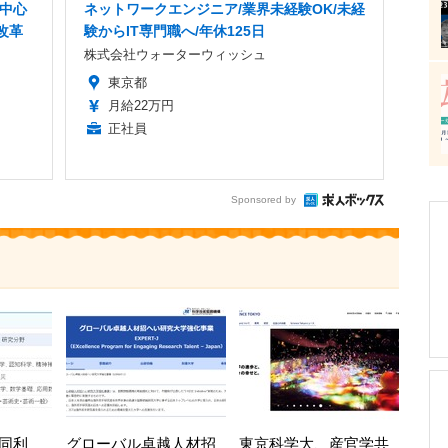
者中心
ネットワークエンジニア/業界未経験OK/未経
改革
験からIT専門職へ/年休125日
株式会社ウォーターウィッシュ
東京都
月給22万円
正社員
Sponsored by
共同利
グローバル卓越人材招
東京科学大、産官学共