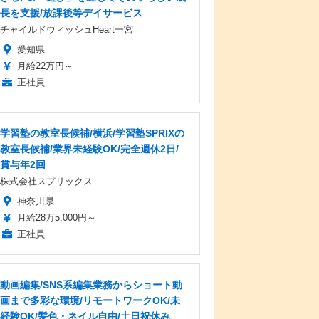
長を支援/放課後等デイサービス
チャイルドウィッシュHeart一宮
愛知県
月給22万円～
正社員
学習塾の教室長候補/横浜/学習塾SPRIXの
教室長候補/業界未経験OK/完全週休2日/
賞与年2回
株式会社スプリックス
神奈川県
月給28万5,000円～
正社員
動画編集/SNS系編集業務からショート動
画まで多彩な環境/リモートワークOK/未
経験OK/髪色・ネイル自由/土日祝休み