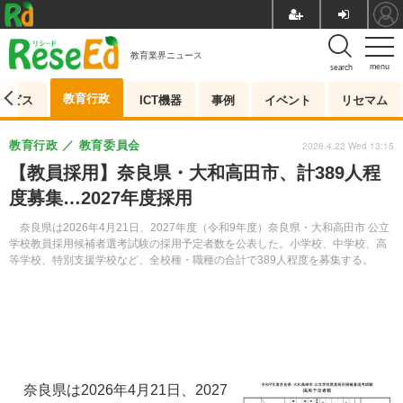
教育業界ニュース
menu
search
教育行政
ービス
ICT機器
事例
イベント
リセマム
教育行政
教育委員会
2026.4.22 Wed 13:15
【教員採用】奈良県・大和高田市、計389人程
度募集…2027年度採用
奈良県は2026年4月21日、2027年度（令和9年度）奈良県・大和高田市 公立
学校教員採用候補者選考試験の採用予定者数を公表した。小学校、中学校、高
等学校、特別支援学校など、全校種・職種の合計で389人程度を募集する。
奈良県は2026年4月21日、2027