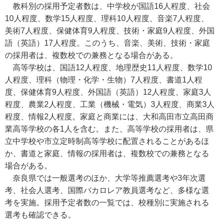
教科別の採用予定者数は、中学校が国語16人程度、社会
10人程度、数学15人程度、理科10人程度、音楽7人程度、
美術7人程度、保健体育9人程度、技術・家庭9人程度、外国
語（英語）17人程度。このうち、音楽、美術、技術・家庭
の採用者は、複数校での兼務となる場合がある。
高等学校は、国語12人程度、地理歴史11人程度、数学10
人程度、理科（物理・化学・生物）7人程度、書道1人程
度、保健体育9人程度、外国語（英語）12人程度、家庭3人
程度、農業2人程度、工業（機械・電気）3人程度、商業3人
程度、情報2人程度。家庭と商業には、大和高田市立高田商
業高等学校の各1人を含む。また、高等学校の採用者は、県
立中学校や市立定時制高等学校に配置されることがあるほ
か、書道と家庭、情報の採用者は、複数校での兼務となる
場合がある。
奈良県では一般選考のほか、大学等推薦選考や3年次選
考、社会人選考、国際バカロレア教員選考など、多様な選
考を実施。採用予定者数の一覧では、校種別に実施される
選考も確認できる。