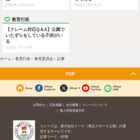
2026.8.4 Tue 12:15
2026.8.7 Fri 16:15
教育行政
【クレーム対応Q＆A】公園で
いたずらをしている子供がい
る
2026.8.7 Fri 19:45
ホーム
›
教育行政
›
教育委員会
›
記事
TOP
Official
Official
Official
Home
Official X
Facebook
YouTube
LINE
お問合せ
広告掲載
会社概要
リシードについて
個人情報保護方針
リシードは、株式会社イード（東証グロース上場）の運
営するサービスです。
証券コード：6038