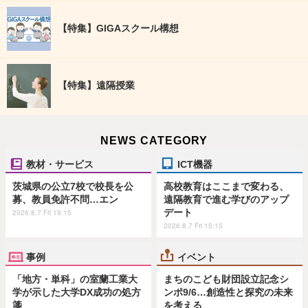
【特集】GIGAスクール構想
【特集】遠隔授業
NEWS CATEGORY
教材・サービス
ICT機器
茨城県の公立7校で校長を公
高校教育はここまで変わる、
募、教員免許不問…エン
遠隔教育で進む学びのアップ
デート
2026.8.7 Fri 19:15
2026.8.7 Fri 15:15
事例
イベント
「地方・単科」の室蘭工業大
まちのこども財団設立記念シ
学が示した大学DX成功の処方
ンポ9/6…創造性と探究の未来
箋
を考える