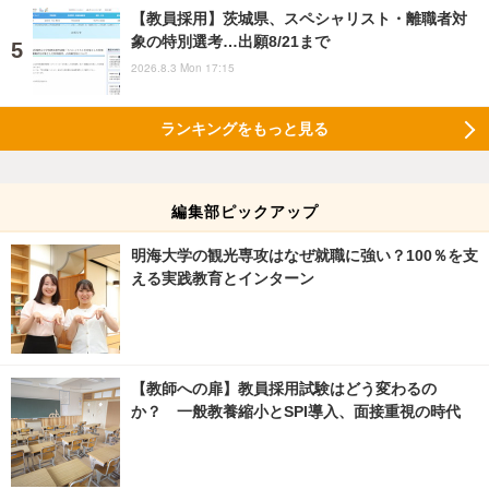
【教員採用】茨城県、スペシャリスト・離職者対
象の特別選考…出願8/21まで
2026.8.3 Mon 17:15
ランキングをもっと見る
編集部ピックアップ
明海大学の観光専攻はなぜ就職に強い？100％を支
える実践教育とインターン
【教師への扉】教員採用試験はどう変わるの
か？ 一般教養縮小とSPI導入、面接重視の時代