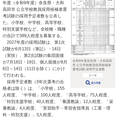
年度（令和9年度）奈良県・大和
高田市 公立学校教員採用候補者選
考試験の採用予定者数を公表し
た。小学校、中学校、高等学校、
特別支援学校など、全校種・職種
の合計で389人程度を募集する。
2027年度の採用試験は、第1次
試験が6月13日（筆記）・14日
（実技）、第2次試験の集団面接
令和9年度奈良県・大和高田
が7月18日・19日、個人面接が8月
市 公立学校教員採用候補者
6日～14日（11日を除く）にかけ
選考試験 採用予定者数
て行われる。
全 3 枚
採用予定者数（3年次選考の合
拡大写真
格者は除く）は、「小学校」155
人程度、「中学校」100人程度、「高等学校」75人程度、
「特別支援学校」40人程度、「養護教諭」12人程度、「栄
養教諭」4人程度、「実習助手・寄宿舎指導員（工業・理
科・特別支援）」3人程度。