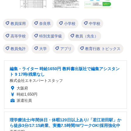
教員採用
奈良県
小学校
中学校
高等学校
特別支援学級
教員（先生）
教員免許
大学
アプリ
教育行政 トピックス
編集・ライター 時給1650円 教科書出版社で編集アシスタン
ト 9 17時/残業なし
株式会社エキスパートスタッフ
大阪府
時給1,650円
派遣社員
理学療法士/年間休日・休暇120日以上あり/「若江岩田駅」か
ら徒歩3分/17:15終業、実働7.5時間/WワークOK!採用強化中