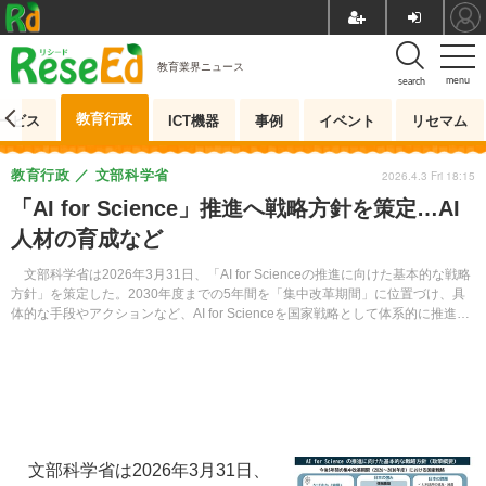
教育業界ニュース
menu
search
教育行政
ービス
ICT機器
事例
イベント
リセマム
教育行政
文部科学省
2026.4.3 Fri 18:15
「AI for Science」推進へ戦略方針を策定…AI
人材の育成など
文部科学省は2026年3月31日、「AI for Scienceの推進に向けた基本的な戦略
方針」を策定した。2030年度までの5年間を「集中改革期間」に位置づけ、具
体的な手段やアクションなど、AI for Scienceを国家戦略として体系的に推進す
るための基本的方向性をまとめている。
文部科学省は2026年3月31日、