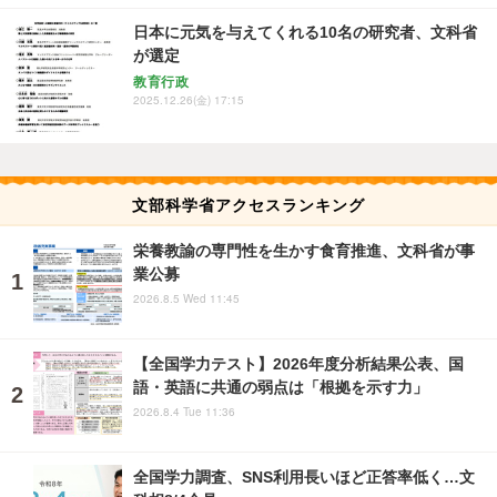
日本に元気を与えてくれる10名の研究者、文科省
が選定
教育行政
2025.12.26(金) 17:15
文部科学省アクセスランキング
栄養教諭の専門性を生かす食育推進、文科省が事
業公募
2026.8.5 Wed 11:45
【全国学力テスト】2026年度分析結果公表、国
語・英語に共通の弱点は「根拠を示す力」
2026.8.4 Tue 11:36
全国学力調査、SNS利用長いほど正答率低く…文