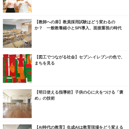
【教師への扉】教員採用試験はどう変わるの
か？ 一般教養縮小とSPI導入、面接重視の時代
【図工でつながる社会】セブン‐イレブンの色で、
まちを見る
【明日使える指導術】子供の心に火をつける「褒
め」の技術
【AI時代の教育】生成AIは教育現場をどう変える