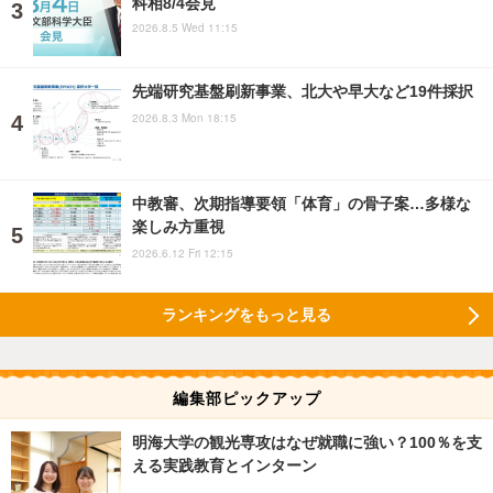
科相8/4会見
2026.8.5 Wed 11:15
先端研究基盤刷新事業、北大や早大など19件採択
2026.8.3 Mon 18:15
中教審、次期指導要領「体育」の骨子案…多様な
楽しみ方重視
2026.6.12 Fri 12:15
ランキングをもっと見る
編集部ピックアップ
明海大学の観光専攻はなぜ就職に強い？100％を支
える実践教育とインターン