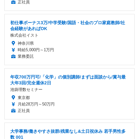
正社員
初仕事ボーナス3万/中学受験/国語・社会のプロ家庭教師/社
会経験があればOK
株式会社イスト
神奈川県
時給5,000円～1万円
業務委託
年収700万円可/「化学」の個別講師/まずは面談から/賞与最
大年3回/完全週休2日
池袋理数セミナー
東京都
月給28万円～50万円
正社員
大学事務/働きやすさ抜群/残業なし&土日祝休み 若手男性多
数 001