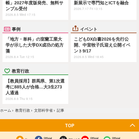
帳」2027年度版発売、無料サ
新展示で専門知とICTを融合
ンプル受付
2026.7.17 Fri 13:15
2026.8.5 Wed 17:15
事例
イベント
「地方・単科」の室蘭工業大
こどもDX白書2026を先行公
学が示した大学DX成功の処方
開、中室牧子氏迎え公開イベ
箋
ント9/17
2026.8.4 Tue 12:15
2026.8.5 Wed 18:45
教育行政
【教員採用】群馬県、第1次選
考に885人が合格…大3生273
人通過
2026.8.6 Thu 9:15
ホーム
›
教育行政
›
文部科学省
›
記事
TOP
Official
Official
Official