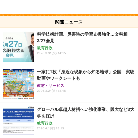
関連ニュース
科学技術計画、災害時の学習支援強化…文科相
3/27会見
教育行政
2026.3.31(火) 14:15
一家に1枚「身近な現象から知る地球」公開…実験
動画やワークシートも
教材・サービス
2026.3.24(火) 18:45
グローバル卓越人材招へい強化事業、阪大など3大
学を採択
教育行政
2026.4.1(水) 18:15