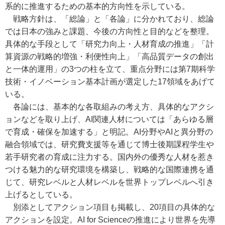
系的に推進するための基本的方向性を示している。
戦略方針は、「総論」と「各論」に分かれており、総論
では日本の強みと課題、今後の方向性と目的などを整理。
具体的な手段として「研究力向上・人材育成の推進」「計
算資源の戦略的増強・利便性向上」「高品質データの創出
と一体的運用」の3つの柱を立て、重点分野には第7期科学
技術・イノベーション基本計画が選定した17領域をあげて
いる。
各論には、基本的な各取組みの考え方、具体的なアクシ
ョンなどを取り上げ、AI関連人材については「あらゆる層
で育成・確保を加速する」と明記。AI分野やAIと異分野の
融合領域では、研究費支援等を通じて博士後期課程学生や
若手研究者の育成に注力する。国内外の優秀な人材を惹き
つける魅力的な研究環境を構築し、戦略的な国際連携を通
じて、研究レベルと人材レベルを世界トップレベルへ引き
上げるとしている。
別添としてアクション項目も掲載し、20項目の具体的な
アクションを設定。AI for Scienceの推進により世界を先導