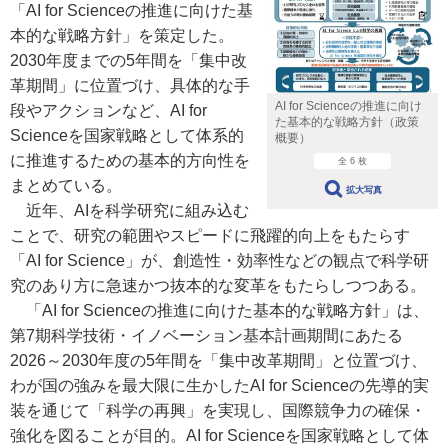
「AI for Scienceの推進に向けた基
本的な戦略方針」を策定した。
2030年度までの5年間を「集中改
革期間」に位置づけ、具体的な手
AI for Scienceの推進に向け
段やアクションなど、AI for
た基本的な戦略方針（政策
Scienceを国家戦略として体系的
概要）
に推進するための基本的方向性を
全 6 枚
まとめている。
拡大写真
近年、AIを科学研究に組み込む
ことで、研究の範囲やスピードに飛躍的向上をもたらす
「AI for Science」が、創造性・効率性などの観点で科学研
究のあり方に急速かつ抜本的な変革をもたらしつつある。
「AI for Scienceの推進に向けた基本的な戦略方針」は、
第7期科学技術・イノベーション基本計画期間にあたる
2026～2030年度の5年間を「集中改革期間」と位置づけ、
わが国の強みを最大限に生かしたAI for Scienceの先導的実
装を通じて「科学の再興」を実現し、国際競争力の確保・
強化を図ることが目的。AI for Scienceを国家戦略として体