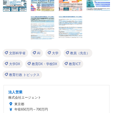
文部科学省
AI
大学
教員（先生）
大学DX
教育DX・学校DX
教育ICT
教育行政 トピックス
法人営業
株式会社エージェント
東京都
年収650万円～700万円