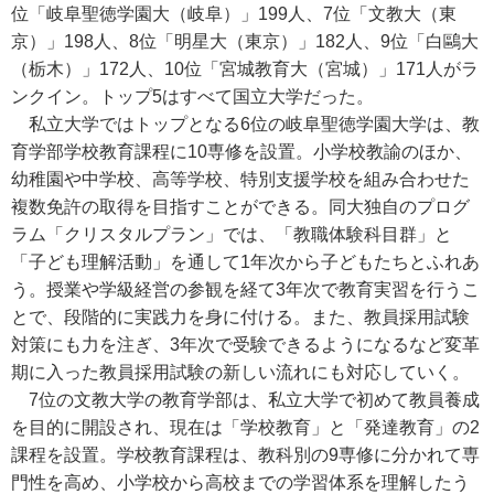
位「岐阜聖徳学園大（岐阜）」199人、7位「文教大（東
京）」198人、8位「明星大（東京）」182人、9位「白鷗大
（栃木）」172人、10位「宮城教育大（宮城）」171人がラ
ンクイン。トップ5はすべて国立大学だった。
私立大学ではトップとなる6位の岐阜聖徳学園大学は、教
育学部学校教育課程に10専修を設置。小学校教諭のほか、
幼稚園や中学校、高等学校、特別支援学校を組み合わせた
複数免許の取得を目指すことができる。同大独自のプログ
ラム「クリスタルプラン」では、「教職体験科目群」と
「子ども理解活動」を通して1年次から子どもたちとふれあ
う。授業や学級経営の参観を経て3年次で教育実習を行うこ
とで、段階的に実践力を身に付ける。また、教員採用試験
対策にも力を注ぎ、3年次で受験できるようになるなど変革
期に入った教員採用試験の新しい流れにも対応していく。
7位の文教大学の教育学部は、私立大学で初めて教員養成
を目的に開設され、現在は「学校教育」と「発達教育」の2
課程を設置。学校教育課程は、教科別の9専修に分かれて専
門性を高め、小学校から高校までの学習体系を理解したう