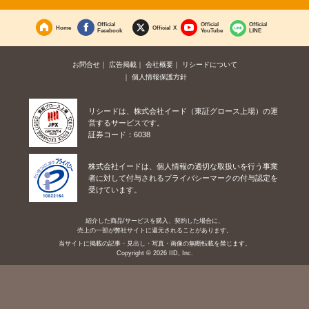
Official
Official
Official
Home
Official X
Facebook
YouTube
LINE
お問合せ
広告掲載
会社概要
リシードについて
個人情報保護方針
リシードは、株式会社イード（東証グロース上場）の運
営するサービスです。
証券コード：6038
株式会社イードは、個人情報の適切な取扱いを行う事業
者に対して付与されるプライバシーマークの付与認定を
受けています。
紹介した商品/サービスを購入、契約した場合に、
売上の一部が弊社サイトに還元されることがあります。
当サイトに掲載の記事・見出し・写真・画像の無断転載を禁じます。
Copyright © 2026 IID, Inc.