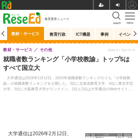
教育業界ニュース
menu
search
教材・サービス
測
教育行政
ICT機器
事例
イベント
教材・サービス
その他
2026.3.1 Sun 9:15
就職者数ランキング「小学校教諭」トップ5は
すべて国立大
大学通信は2026年2月12日、2025年就職者数ランキングのうち「小学校教
諭」の就職者数ランキングを公開した。3位に北海道教育大学、4位に東京学芸
大学、5位に大阪教育大学がランクイン。1位と2位は大学通信のWebサイトよ
り確認できる。
大学通信は2026年2月12日、