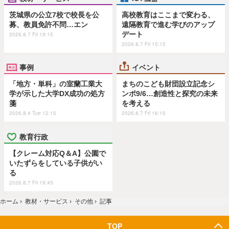
茨城県の公立7校で校長を公
高校教育はここまで変わる、
募、教員免許不問…エン
遠隔教育で進む学びのアップ
デート
2026.8.7 Fri 19:15
2026.8.7 Fri 15:15
事例
イベント
「地方・単科」の室蘭工業大
まちのこども財団設立記念シ
学が示した大学DX成功の処方
ンポ9/6…創造性と探究の未来
箋
を考える
2026.8.4 Tue 12:15
2026.8.7 Fri 16:15
教育行政
【クレーム対応Q＆A】公園で
いたずらをしている子供がい
る
2026.8.7 Fri 19:45
ホーム
›
教材・サービス
›
その他
›
記事
TOP