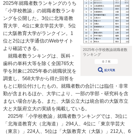
2025年就職者数ランキングのうち
「小学校教諭」の就職者数ランキ
ングを公開した。3位に北海道教
育大学、4位に東京学芸大学、5位
に大阪教育大学がランクイン。1
位と2位は大学通信のWebサイト
より確認できる。
2025年小学校教諭就職者数
ランキング
就職者数ランキングは、医科・
全 2 枚
歯科の単科大等を除く全国765大
学を対象に2025年春の就職状況を
拡大写真
調査し、568大学から得た回答を
もとに順位付けしたもの。就職者数の合計には臨任・非常
勤が含まれるほか、大学により、一部の学部・研究科を含
まない場合がある。また、大阪公立大は統合前の大阪市立
大と大阪府立大の実績を掲載している。
2025年「小学校教諭」就職者数ランキングでは、3位に
「北海道教育大（北海道）」294人、4位に「東京学芸大
（東京）」224人、5位は「大阪教育大（大阪）」212人、6