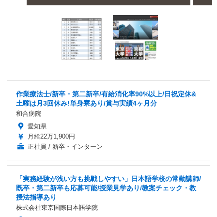
作業療法士/新卒・第二新卒/有給消化率90%以上/日祝定休&
土曜は月3回休み!単身寮あり/賞与実績4ヶ月分
和合病院
愛知県
月給22万1,900円
正社員 / 新卒・インターン
「実務経験が浅い方も挑戦しやすい」日本語学校の常勤講師/
既卒・第二新卒も応募可能/授業見学あり/教案チェック・教
授法指導あり
株式会社東京国際日本語学院