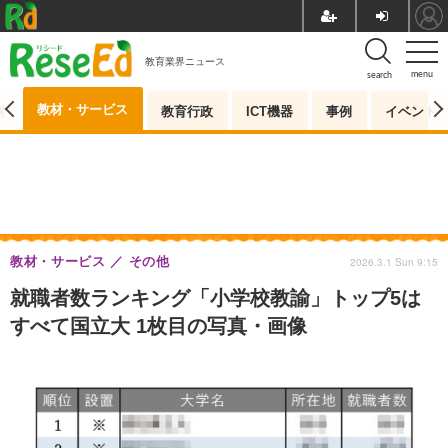
教育業界ニュース
menu
search
教材・サービス
測
教育行政
ICT機器
事例
イベント
教材・サービス
その他
2026.3.1 Sun 9:15
就職者数ランキング「小学校教諭」トップ5は
すべて国立大 1枚目の写真・画像