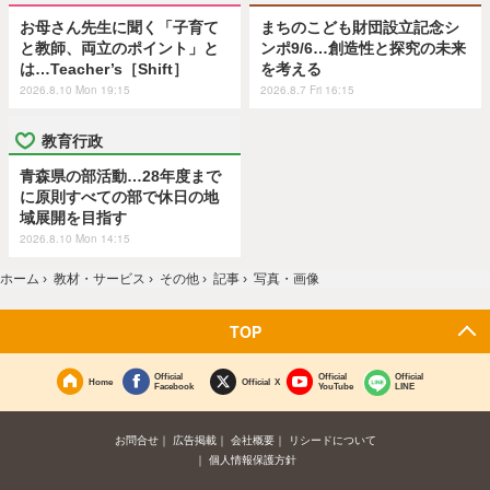
お母さん先生に聞く「子育て
まちのこども財団設立記念シ
と教師、両立のポイント」と
ンポ9/6…創造性と探究の未来
は…Teacher’s［Shift］
を考える
2026.8.10 Mon 19:15
2026.8.7 Fri 16:15
教育行政
青森県の部活動…28年度まで
に原則すべての部で休日の地
域展開を目指す
2026.8.10 Mon 14:15
ホーム
›
教材・サービス
›
その他
›
記事
›
写真・画像
TOP
Official
Official
Official
Home
Official X
Facebook
YouTube
LINE
お問合せ
広告掲載
会社概要
リシードについて
個人情報保護方針