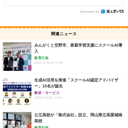
Sponsored by
関連ニュース
みんがくと交野市、家庭学習支援にスクールAI導
入
教育行政
2025.10.30(木) 10:45
生成AI活用を推進「スクールAI認定アドバイザ
ー」10名が誕生
教材・サービス
2025.5.26(月) 13:45
公立高校が「株式会社」設立、岡山県立高梁城南
高校
教育行政