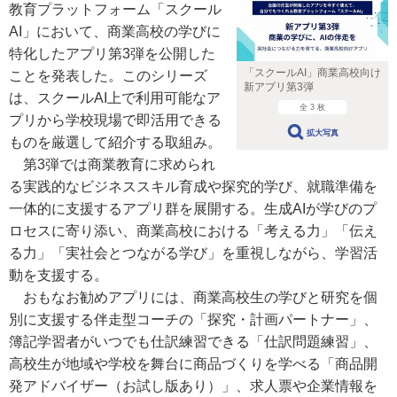
教育プラットフォーム「スクール
AI」において、商業高校の学びに
特化したアプリ第3弾を公開した
「スクールAI」商業高校向け
ことを発表した。このシリーズ
新アプリ第3弾
は、スクールAI上で利用可能なア
全 3 枚
プリから学校現場で即活用できる
拡大写真
ものを厳選して紹介する取組み。
第3弾では商業教育に求められ
る実践的なビジネススキル育成や探究的学び、就職準備を
一体的に支援するアプリ群を展開する。生成AIが学びのプ
ロセスに寄り添い、商業高校における「考える力」「伝え
る力」「実社会とつながる学び」を重視しながら、学習活
動を支援する。
おもなお勧めアプリには、商業高校生の学びと研究を個
別に支援する伴走型コーチの「探究・計画パートナー」、
簿記学習者がいつでも仕訳練習できる「仕訳問題練習」、
高校生が地域や学校を舞台に商品づくりを学べる「商品開
発アドバイザー（お試し版あり）」、求人票や企業情報を