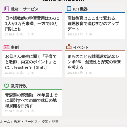
教材・サービス
ICT機器
日本語教師の学習費用は3人に
高校教育はここまで変わる、
1人が3万円未満、一方で50万
遠隔教育で進む学びのアップ
円以上も
デート
2026.8.10 Mon 16:15
2026.8.7 Fri 15:15
事例
イベント
お母さん先生に聞く「子育て
まちのこども財団設立記念シ
と教師、両立のポイント」と
ンポ9/6…創造性と探究の未来
は…Teacher’s［Shift］
を考える
2026.8.10 Mon 19:15
2026.8.7 Fri 16:15
教育行政
青森県の部活動…28年度まで
に原則すべての部で休日の地
域展開を目指す
2026.8.10 Mon 14:15
ホーム
›
教材・サービス
›
授業
›
記事