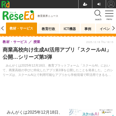
教育業界ニュース
menu
search
教材・サービス
測
教育行政
ICT機器
事例
イベント
教材・サービス
授業
2025.12.18 Thu 18:15
商業高校向け生成AI活用アプリ「スクールAI」
公開…シリーズ第3弾
みんがくは2025年12月18日、教育プラットフォーム「スクールAI」におい
て、商業高校の学びに特化したアプリ第3弾を公開したことを発表した。このシ
リーズは、スクールAI上で利用可能なアプリから学校現場で即活用できるもの
を厳選して紹介する取組み。
みんがくは2025年12月18日、