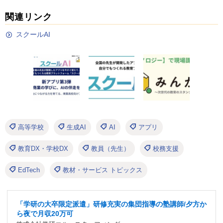
関連リンク
スクールAI
高等学校
生成AI
AI
アプリ
教育DX・学校DX
教員（先生）
校務支援
EdTech
教材・サービス トピックス
「学研の大卒限定派遣」研修充実の集団指導の塾講師/夕方か
ら夜で月収20万可