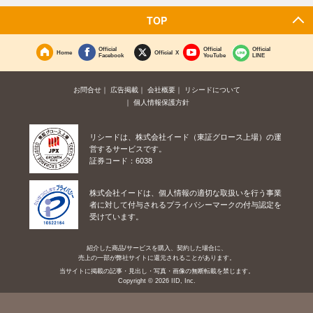
TOP
Official
Official
Official
Home
Official X
Facebook
YouTube
LINE
お問合せ
広告掲載
会社概要
リシードについて
個人情報保護方針
リシードは、株式会社イード（東証グロース上場）の運
営するサービスです。
証券コード：6038
株式会社イードは、個人情報の適切な取扱いを行う事業
者に対して付与されるプライバシーマークの付与認定を
受けています。
紹介した商品/サービスを購入、契約した場合に、
売上の一部が弊社サイトに還元されることがあります。
当サイトに掲載の記事・見出し・写真・画像の無断転載を禁じます。
Copyright © 2026 IID, Inc.