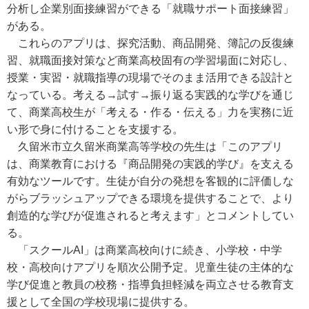
分析し企業別面接練習ができる「就職サポート面接練習」
がある。
これらのアプリは、探究活動、商品開発、簿記の反復練
習、就職面接対策など商業高校固有の学習場面に対応し、
授業・実習・就職指導の現場でそのまま活用できる設計と
なっている。考える→試す→振り返る実践的な学びを通じ
て、商業高校生が「考える・作る・伝える」力を実務に近
い形で身に付けることを支援する。
久留米市立久留米商業高等学校の先生は「このアプリ
は、商業教育における『商品開発の実践的学び』を支える
有効なツールです。生徒が自分の発想を客観的に評価しな
がらブラッシュアップできる環境を提供することで、より
創造的な学びが促進されると考えます」とコメントしてい
る。
「スクールAI」は商業高校向けに続き、小学校・中学
校・高校向けアプリを順次公開予定。児童生徒の主体的な
学び促進と教員の校務・指導負担軽減を両立させる教育支
援として全国の学校現場に提供する。