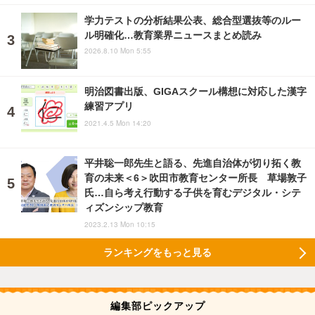
学力テストの分析結果公表、総合型選抜等のルー
ル明確化…教育業界ニュースまとめ読み
2026.8.10 Mon 5:55
明治図書出版、GIGAスクール構想に対応した漢字
練習アプリ
2021.4.5 Mon 14:20
平井聡一郎先生と語る、先進自治体が切り拓く教
育の未来＜6＞吹田市教育センター所長 草場敦子
氏…自ら考え行動する子供を育むデジタル・シテ
ィズンシップ教育
2023.2.13 Mon 10:15
ランキングをもっと見る
編集部ピックアップ