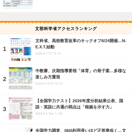
文部科学省アクセスランキング
文科省、高校教育改革のキックオフ8/24開催…N-
E.X.T.始動
2026.8.7 Fri 12:15
中教審、次期指導要領「体育」の骨子案…多様な
楽しみ方重視
2026.6.12 Fri 12:15
【全国学力テスト】2026年度分析結果公表、国
語・英語に共通の弱点は「根拠を示す力」
2026.8.4 Tue 11:36
全国学力調査、SNS利用長いほど正答率低く…文