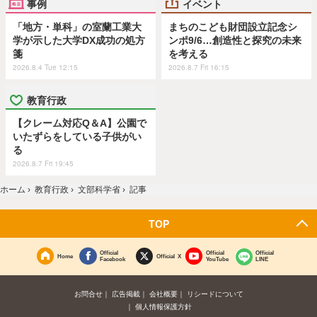
事例
イベント
「地方・単科」の室蘭工業大
まちのこども財団設立記念シ
学が示した大学DX成功の処方
ンポ9/6…創造性と探究の未来
箋
を考える
2026.8.4 Tue 12:15
2026.8.7 Fri 16:15
教育行政
【クレーム対応Q＆A】公園で
いたずらをしている子供がい
る
2026.8.7 Fri 19:45
ホーム
›
教育行政
›
文部科学省
›
記事
TOP
Official
Official
Official
Home
Official X
Facebook
YouTube
LINE
お問合せ
広告掲載
会社概要
リシードについて
個人情報保護方針