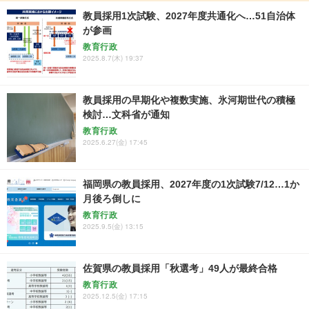
教員採用1次試験、2027年度共通化へ…51自治体
が参画
教育行政
2025.8.7(木) 19:37
教員採用の早期化や複数実施、氷河期世代の積極
検討…文科省が通知
教育行政
2025.6.27(金) 17:45
福岡県の教員採用、2027年度の1次試験7/12…1か
月後ろ倒しに
教育行政
2025.9.5(金) 13:15
佐賀県の教員採用「秋選考」49人が最終合格
教育行政
2025.12.5(金) 17:15