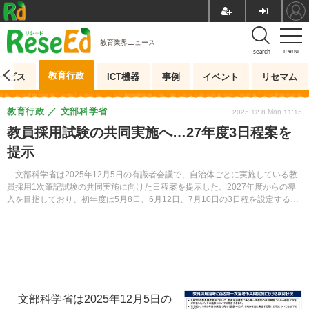
教育業界ニュース
menu
search
教育行政
ービス
ICT機器
事例
イベント
リセマム
教育行政
文部科学省
2025.12.8 Mon 11:15
教員採用試験の共同実施へ…27年度3日程案を
提示
文部科学省は2025年12月5日の有識者会議で、自治体ごとに実施している教
員採用1次筆記試験の共同実施に向けた日程案を提示した。2027年度からの導
入を目指しており、初年度は5月8日、6月12日、7月10日の3日程を設定する案
が示された。
文部科学省は2025年12月5日の