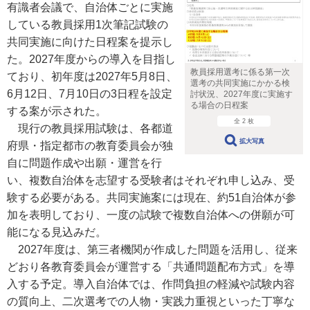
有識者会議で、自治体ごとに実施
している教員採用1次筆記試験の
共同実施に向けた日程案を提示し
た。2027年度からの導入を目指し
教員採用選考に係る第一次
ており、初年度は2027年5月8日、
選考の共同実施にかかる検
6月12日、7月10日の3日程を設定
討状況、2027年度に実施す
る場合の日程案
する案が示された。
全 2 枚
現行の教員採用試験は、各都道
拡大写真
府県・指定都市の教育委員会が独
自に問題作成や出願・運営を行
い、複数自治体を志望する受験者はそれぞれ申し込み、受
験する必要がある。共同実施案には現在、約51自治体が参
加を表明しており、一度の試験で複数自治体への併願が可
能になる見込みだ。
2027年度は、第三者機関が作成した問題を活用し、従来
どおり各教育委員会が運営する「共通問題配布方式」を導
入する予定。導入自治体では、作問負担の軽減や試験内容
の質向上、二次選考での人物・実践力重視といった丁寧な