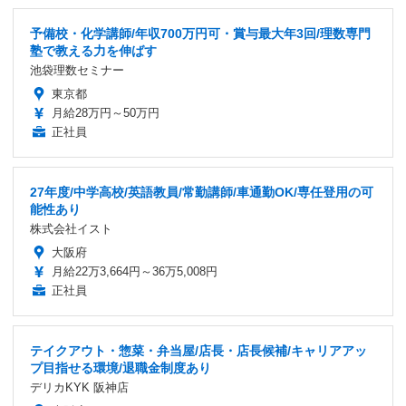
予備校・化学講師/年収700万円可・賞与最大年3回/理数専門
塾で教える力を伸ばす
池袋理数セミナー
東京都
月給28万円～50万円
正社員
27年度/中学高校/英語教員/常勤講師/車通勤OK/専任登用の可
能性あり
株式会社イスト
大阪府
月給22万3,664円～36万5,008円
正社員
テイクアウト・惣菜・弁当屋/店長・店長候補/キャリアアッ
プ目指せる環境/退職金制度あり
デリカKYK 阪神店