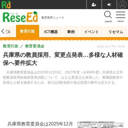
教育業界ニュース
menu
search
教育行政
ービス
ICT機器
事例
イベント
リセマム
教育行政
教育委員会
2025.12.4 Thu 16:45
兵庫県の教員採用、変更点発表…多様な人材確
保へ要件拡大
兵庫県教育委員会は2025年12月3日、2027年度（令和9年度）兵庫県公立学
校教員採用候補者選考試験について、おもな変更点を発表した。教職経験者や
多様な人材を確保するため、第1次試験免除や加点措置の要件を拡大する。
兵庫県教育委員会は2025年12月