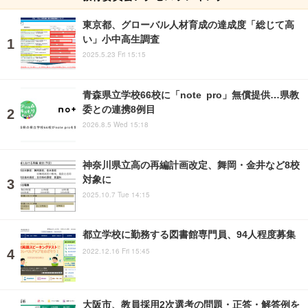
東京都、グローバル人材育成の達成度「総じて高
い」小中高生調査
2025.5.23 Fri 15:15
青森県立学校66校に「note pro」無償提供…県教
委との連携8例目
2026.8.5 Wed 15:18
神奈川県立高の再編計画改定、舞岡・金井など8校
対象に
2025.10.7 Tue 14:15
都立学校に勤務する図書館専門員、94人程度募集
2022.12.16 Fri 15:45
大阪市、教員採用2次選考の問題・正答・解答例を