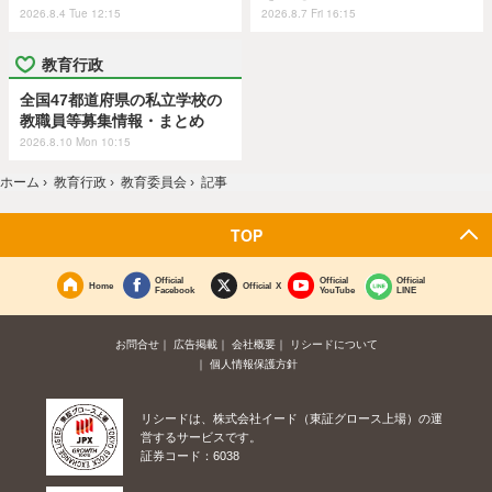
2026.8.4 Tue 12:15
2026.8.7 Fri 16:15
教育行政
全国47都道府県の私立学校の
教職員等募集情報・まとめ
2026.8.10 Mon 10:15
ホーム
›
教育行政
›
教育委員会
›
記事
TOP
Official
Official
Official
Home
Official X
Facebook
YouTube
LINE
お問合せ
広告掲載
会社概要
リシードについて
個人情報保護方針
リシードは、株式会社イード（東証グロース上場）の運
営するサービスです。
証券コード：6038