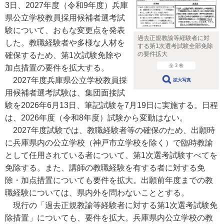
3日、2027年度（令和9年度）兵庫
県公立学校教員採用候補者選考試
験について、おもな変更点を発表
過去正規教諭等経験者に対
した。教職経験者や多様な人材を
する第1次選考試験全部免除
の要件拡大
確保するため、第1次試験免除や
全 3 枚
加点措置の要件を拡大する。
2027年度兵庫県公立学校教員採
拡大写真
用候補者選考試験は、集団面接試
験を2026年6月13日、筆記試験を7月19日に実施する。日程
は、2026年度（令和8年度）試験から変動はない。
2027年度試験では、教職経験者等の確保のため、出願時
に兵庫県内の公立学校（神戸市立学校を除く）で臨時教諭
として任用されている者について、第1次選考試験すべてを
免除する。また、講師の教職経験を有する者に対する免
除・加点措置についても要件を拡大。出願前年度までの教
職経験については、県内外を問わないこととする。
現行の「過去正規教諭等経験者に対する第1次選考試験免
除措置」についても、要件を拡大。兵庫県内公立学校の教