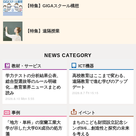
【特集】GIGAスクール構想
【特集】遠隔授業
NEWS CATEGORY
教材・サービス
ICT機器
学力テストの分析結果公表、
高校教育はここまで変わる、
総合型選抜等のルール明確
遠隔教育で進む学びのアップ
化…教育業界ニュースまとめ
デート
読み
2026.8.7 Fri 15:15
2026.8.10 Mon 5:55
事例
イベント
「地方・単科」の室蘭工業大
まちのこども財団設立記念シ
学が示した大学DX成功の処方
ンポ9/6…創造性と探究の未来
箋
を考える