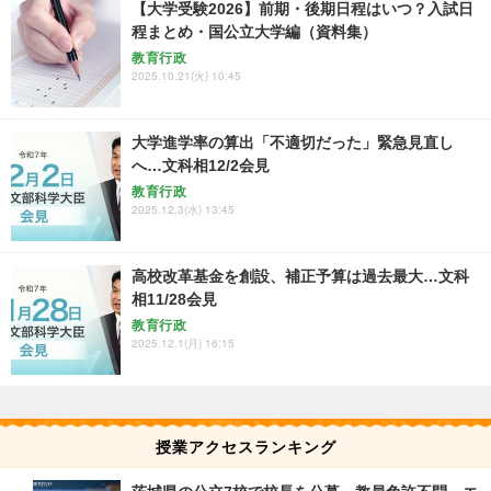
【大学受験2026】前期・後期日程はいつ？入試日
程まとめ・国公立大学編（資料集）
教育行政
2025.10.21(火) 10:45
大学進学率の算出「不適切だった」緊急見直し
へ…文科相12/2会見
教育行政
2025.12.3(水) 13:45
高校改革基金を創設、補正予算は過去最大…文科
相11/28会見
教育行政
2025.12.1(月) 16:15
授業アクセスランキング