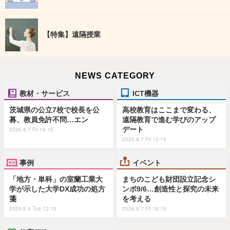
【特集】遠隔授業
NEWS CATEGORY
教材・サービス
ICT機器
茨城県の公立7校で校長を公
高校教育はここまで変わる、
募、教員免許不問…エン
遠隔教育で進む学びのアップ
デート
2026.8.7 Fri 19:15
2026.8.7 Fri 15:15
事例
イベント
「地方・単科」の室蘭工業大
まちのこども財団設立記念シ
学が示した大学DX成功の処方
ンポ9/6…創造性と探究の未来
箋
を考える
2026.8.4 Tue 12:15
2026.8.7 Fri 16:15