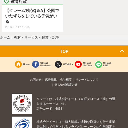
教育行政
【クレーム対応Q＆A】公園で
いたずらをしている子供がい
る
2026.8.7 Fri 19:45
ホーム
›
教材・サービス
›
授業
›
記事
TOP
Official
Official
Official
Home
Official X
Facebook
YouTube
LINE
お問合せ
広告掲載
会社概要
リシードについて
個人情報保護方針
リシードは、株式会社イード（東証グロース上場）の運
営するサービスです。
証券コード：6038
株式会社イードは、個人情報の適切な取扱いを行う事業
者に対して付与されるプライバシーマークの付与認定を