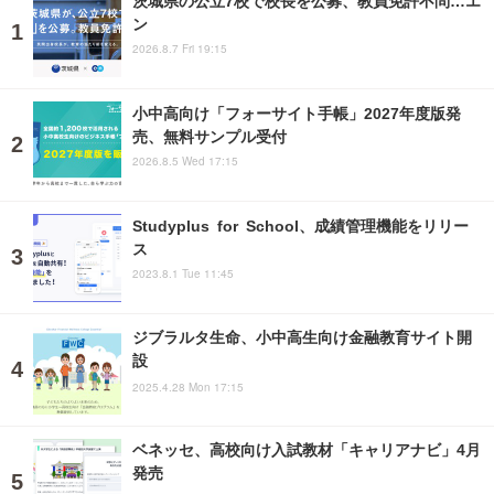
茨城県の公立7校で校長を公募、教員免許不問…エ
ン
2026.8.7 Fri 19:15
小中高向け「フォーサイト手帳」2027年度版発
売、無料サンプル受付
2026.8.5 Wed 17:15
Studyplus for School、成績管理機能をリリー
ス
2023.8.1 Tue 11:45
ジブラルタ生命、小中高生向け金融教育サイト開
設
2025.4.28 Mon 17:15
ベネッセ、高校向け入試教材「キャリアナビ」4月
発売