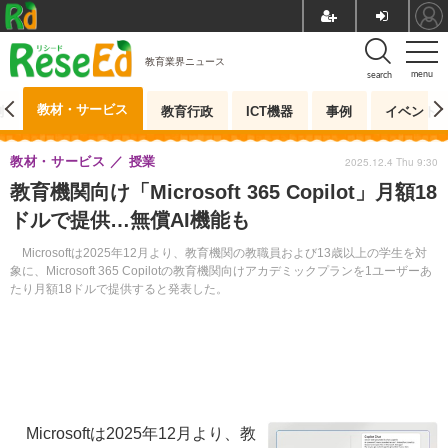
教育業界ニュース
menu
search
教材・サービス
測
教育行政
ICT機器
事例
イベント
教材・サービス
授業
2025.12.4 Thu 9:30
教育機関向け「Microsoft 365 Copilot」月額18
ドルで提供…無償AI機能も
Microsoftは2025年12月より、教育機関の教職員および13歳以上の学生を対
象に、Microsoft 365 Copilotの教育機関向けアカデミックプランを1ユーザーあ
たり月額18ドルで提供すると発表した。
Microsoftは2025年12月より、教