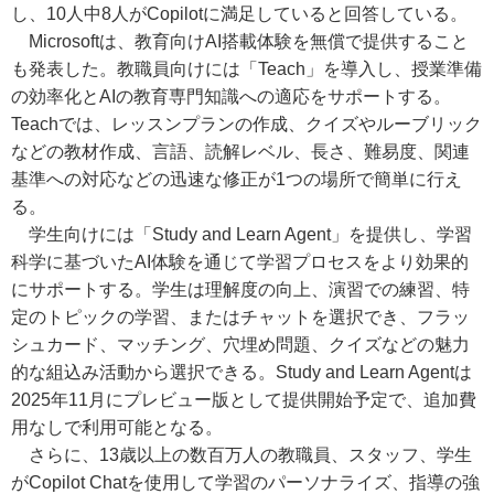
し、10人中8人がCopilotに満足していると回答している。
Microsoftは、教育向けAI搭載体験を無償で提供すること
も発表した。教職員向けには「Teach」を導入し、授業準備
の効率化とAIの教育専門知識への適応をサポートする。
Teachでは、レッスンプランの作成、クイズやルーブリック
などの教材作成、言語、読解レベル、長さ、難易度、関連
基準への対応などの迅速な修正が1つの場所で簡単に行え
る。
学生向けには「Study and Learn Agent」を提供し、学習
科学に基づいたAI体験を通じて学習プロセスをより効果的
にサポートする。学生は理解度の向上、演習での練習、特
定のトピックの学習、またはチャットを選択でき、フラッ
シュカード、マッチング、穴埋め問題、クイズなどの魅力
的な組込み活動から選択できる。Study and Learn Agentは
2025年11月にプレビュー版として提供開始予定で、追加費
用なしで利用可能となる。
さらに、13歳以上の数百万人の教職員、スタッフ、学生
がCopilot Chatを使用して学習のパーソナライズ、指導の強