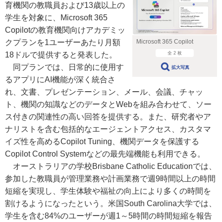
育機関の教職員および13歳以上の
学生を対象に、Microsoft 365
Copilotの教育機関向けアカデミッ
Microsoft 365 Copilot
クプランを1ユーザーあたり月額
全 2 枚
18ドルで提供すると発表した。
同プランでは、日常的に使用す
拡大写真
るアプリにAI機能が深く統合さ
れ、文書、プレゼンテーション、メール、会議、チャッ
ト、機関の知識などのデータとWebを組み合わせて、ソー
ス付きの関連性の高い回答を提供する。また、研究者やア
ナリストを含む包括的なエージェントアクセス、カスタマ
イズ性を高めるCopilot Tuning、機関データを保護する
Copilot Control Systemなどの最先端機能も利用できる。
オーストラリアの学校Brisbane Catholic Educationでは、
参加した教職員が管理業務や計画業務で週9時間以上の時間
短縮を実現し、学生体験や福祉の向上により多くの時間を
割けるようになったという。米国South Carolina大学では、
学生を含む84%のユーザーが週1～5時間の時間短縮を報告