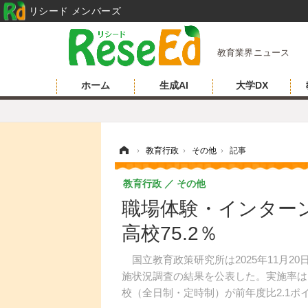
リシード メンバーズ
教育業界ニュース
ホーム
生成AI
大学DX
ホーム
›
教育行政
›
その他
›
記事
教育行政
その他
職場体験・インターン
高校75.2％
国立教育政策研究所は2025年11月20
施状況調査の結果を公表した。実施率は、
校（全日制・定時制）が前年度比2.1ポイ