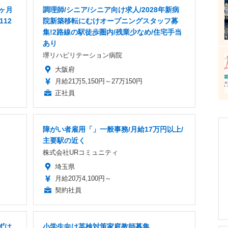
8ヶ月
調理師/シニア/シニア向け求人/2028年新病
112
院新築移転にむけオープニングスタッフ募
集!2路線の駅徒歩圏内/残業少なめ/住宅手当
あり
堺リハビリテーション病院
大阪府
月給21万5,150円～27万150円
正社員
障がい者雇用「」一般事務/月給17万円以上/
主要駅の近く
株式会社URコミュニティ
埼玉県
月給20万4,100円～
契約社員
ずは
小学生向け英検対策家庭教師募集