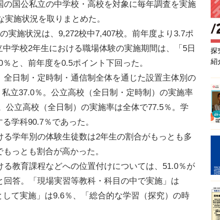
国の国公私立の中学校・高校を対象に毎年調査を実施
的な実施状況を取りまとめた。
状況は、9,272校中7,407校。前年度より3.7ポ
公立中学校2年生における職場体験の実施期間は、「5日
探
紹
0％と、前年度を0.5ポイント下回った。
全日制・定時制・通信制全体を通じた設置主体別の
％、私立37.0％。公立高校（全日制・定時制）の実施率
％。公立高校（全日制）の実施率は全体で77.5％。学
る学科90.7％であった。
る学年別の体験生徒数は2年生の割合がもっとも多
％でもっとも割合が高かった。
る教育課程などへの位置付けについては、51.0％が
と回答。「現場実習等教科・科目の中で実施」は
として実施」は9.6％、「総合的な学習（探究）の時