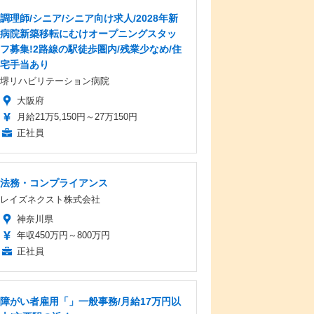
調理師/シニア/シニア向け求人/2028年新
病院新築移転にむけオープニングスタッ
フ募集!2路線の駅徒歩圏内/残業少なめ/住
宅手当あり
堺リハビリテーション病院
大阪府
月給21万5,150円～27万150円
正社員
法務・コンプライアンス
レイズネクスト株式会社
神奈川県
年収450万円～800万円
正社員
障がい者雇用「」一般事務/月給17万円以