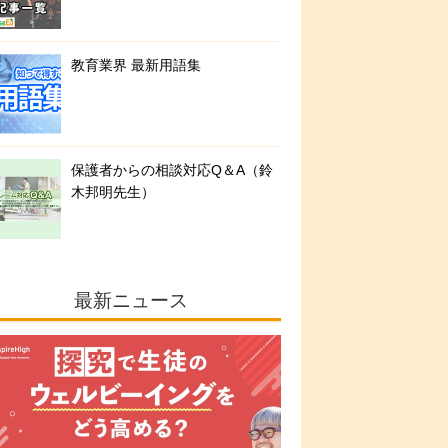
教育業界 最新用語集
保護者からの相談対応Q＆A（鈴
木邦明先生）
最新ニュース