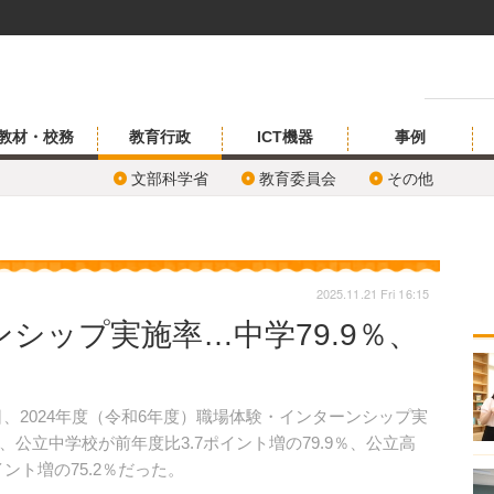
教材・校務
教育行政
ICT機器
事例
文部科学省
教育委員会
その他
2025.11.21 Fri 16:15
シップ実施率…中学79.9％、
日、2024年度（令和6年度）職場体験・インターンシップ実
公立中学校が前年度比3.7ポイント増の79.9％、公立高
ント増の75.2％だった。