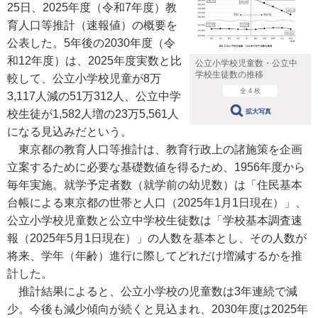
25日、2025年度（令和7年度）教
育人口等推計（速報値）の概要を
公表した。5年後の2030年度（令
和12年度）は、2025年度実数と比
公立小学校児童数・公立中
学校生徒数の推移
較して、公立小学校児童が8万
全 4 枚
3,117人減の51万312人、公立中学
校生徒が1,582人増の23万5,561人
拡大写真
になる見込みだという。
東京都の教育人口等推計は、教育行政上の諸施策を企画
立案するために必要な基礎数値を得るため、1956年度から
毎年実施。就学予定者数（就学前の幼児数）は「住民基本
台帳による東京都の世帯と人口（2025年1月1日現在）」、
公立小学校児童数と公立中学校生徒数は「学校基本調査速
報（2025年5月1日現在）」の人数を基本とし、その人数が
将来、学年（年齢）進行に際してどれだけ増減するかを推
計した。
推計結果によると、公立小学校の児童数は3年連続で減
少。今後も減少傾向が続くと見込まれ、2030年度は2025年