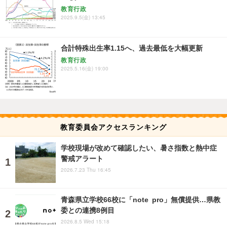
教育行政
2025.9.5(金) 13:45
合計特殊出生率1.15へ、過去最低を大幅更新
教育行政
2025.5.16(金) 19:00
教育委員会アクセスランキング
学校現場が改めて確認したい、暑さ指数と熱中症
警戒アラート
2026.7.23 Thu 16:45
青森県立学校66校に「note pro」無償提供…県教
委との連携8例目
2026.8.5 Wed 15:18