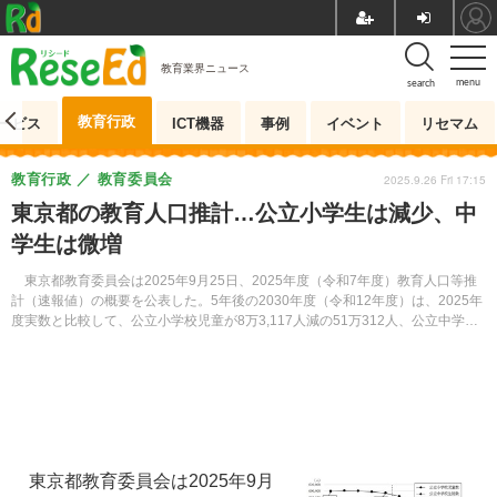
教育業界ニュース
menu
search
教育行政
ービス
ICT機器
事例
イベント
リセマム
教育行政
教育委員会
2025.9.26 Fri 17:15
東京都の教育人口推計…公立小学生は減少、中
学生は微増
東京都教育委員会は2025年9月25日、2025年度（令和7年度）教育人口等推
計（速報値）の概要を公表した。5年後の2030年度（令和12年度）は、2025年
度実数と比較して、公立小学校児童が8万3,117人減の51万312人、公立中学校
生徒が1,582人増の23万5,561人になる見込みだという。
東京都教育委員会は2025年9月