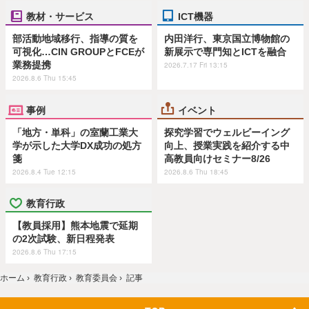
教材・サービス
ICT機器
部活動地域移行、指導の質を
内田洋行、東京国立博物館の
可視化…CIN GROUPとFCEが
新展示で専門知とICTを融合
業務提携
2026.7.17 Fri 13:15
2026.8.6 Thu 15:45
事例
イベント
「地方・単科」の室蘭工業大
探究学習でウェルビーイング
学が示した大学DX成功の処方
向上、授業実践を紹介する中
箋
高教員向けセミナー8/26
2026.8.4 Tue 12:15
2026.8.6 Thu 18:45
教育行政
【教員採用】熊本地震で延期
の2次試験、新日程発表
2026.8.6 Thu 17:15
ホーム
›
教育行政
›
教育委員会
›
記事