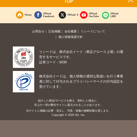
TOP
Official
Official
Official
Home
Official X
Facebook
YouTube
LINE
お問合せ
広告掲載
会社概要
リシードについて
個人情報保護方針
リシードは、株式会社イード（東証グロース上場）の運
営するサービスです。
証券コード：6038
株式会社イードは、個人情報の適切な取扱いを行う事業
者に対して付与されるプライバシーマークの付与認定を
受けています。
紹介した商品/サービスを購入、契約した場合に、
売上の一部が弊社サイトに還元されることがあります。
当サイトに掲載の記事・見出し・写真・画像の無断転載を禁じます。
Copyright © 2026 IID, Inc.