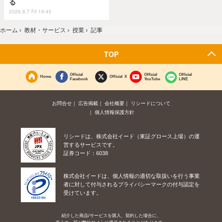
る
2026.8.7 Fri 19:45
ホーム
›
教材・サービス
›
授業
›
記事
TOP
Official
Official
Official
Home
Official X
Facebook
YouTube
LINE
お問合せ
広告掲載
会社概要
リシードについて
個人情報保護方針
リシードは、株式会社イード（東証グロース上場）の運
営するサービスです。
証券コード：6038
株式会社イードは、個人情報の適切な取扱いを行う事業
者に対して付与されるプライバシーマークの付与認定を
受けています。
紹介した商品/サービスを購入、契約した場合に、