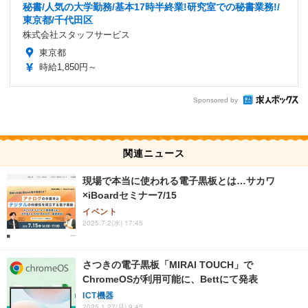
秘書/人気の大学勤務/基本17時半終業!研究室での秘書業務!/
東京都/千代田区
株式会社スタッフサービス
東京都
時給1,850円～
Sponsored by
関連ニュース
現場で本当に使われる電子黒板とは…サカワ
×iBoardセミナー7/15
イベント
2025.7.2(水) 17:45
さつきの電子黒板「MIRAI TOUCH」で
ChromeOSが利用可能に、Bettにて発表
ICT機器
2025.1.27(月) 9:45