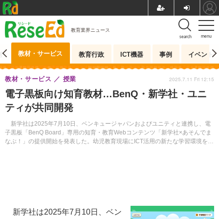
教育業界ニュース
menu
search
教材・サービス
測
教育行政
ICT機器
事例
イベント
教材・サービス
授業
2025.7.11 Fri 12:15
電子黒板向け知育教材…BenQ・新学社・ユニ
ティが共同開発
新学社は2025年7月10日、ベンキュージャパンおよびユニティと連携し、電
子黒板「BenQ Board」専用の知育・教育Webコンテンツ「新学社×あそんでま
なぶ！」の提供開始を発表した。幼児教育現場にICT活用の新たな学習環境を提
供する。
新学社は2025年7月10日、ベン