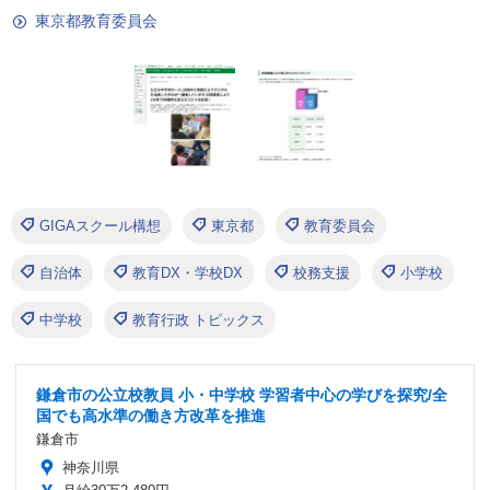
東京都教育委員会
GIGAスクール構想
東京都
教育委員会
自治体
教育DX・学校DX
校務支援
小学校
中学校
教育行政 トピックス
鎌倉市の公立校教員 小・中学校 学習者中心の学びを探究/全
国でも高水準の働き方改革を推進
鎌倉市
神奈川県