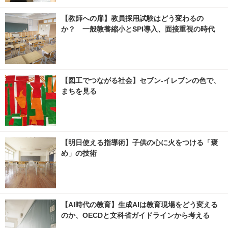
【教師への扉】教員採用試験はどう変わるの
か？ 一般教養縮小とSPI導入、面接重視の時代
【図工でつながる社会】セブン‐イレブンの色で、
まちを見る
【明日使える指導術】子供の心に火をつける「褒
め」の技術
【AI時代の教育】生成AIは教育現場をどう変える
のか、OECDと文科省ガイドラインから考える