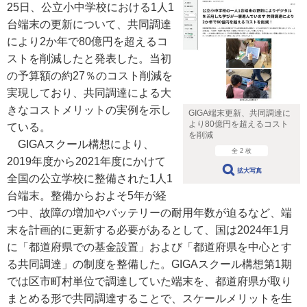
25日、公立小中学校における1人1
台端末の更新について、共同調達
により2か年で80億円を超えるコ
ストを削減したと発表した。当初
の予算額の約27％のコスト削減を
実現しており、共同調達による大
きなコストメリットの実例を示し
GIGA端末更新、共同調達に
より80億円を超えるコスト
ている。
を削減
GIGAスクール構想により、
全 2 枚
2019年度から2021年度にかけて
拡大写真
全国の公立学校に整備された1人1
台端末。整備からおよそ5年が経
つ中、故障の増加やバッテリーの耐用年数が迫るなど、端
末を計画的に更新する必要があるとして、国は2024年1月
に「都道府県での基金設置」および「都道府県を中心とす
る共同調達」の制度を整備した。GIGAスクール構想第1期
では区市町村単位で調達していた端末を、都道府県が取り
まとめる形で共同調達することで、スケールメリットを生