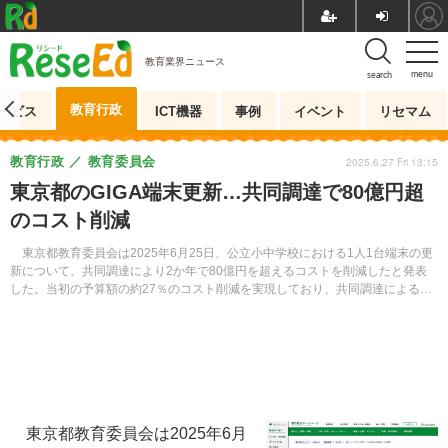
教育業界ニュース
menu
search
教育行政
ービス
ICT機器
事例
イベント
リセマム
教育行政
教育委員会
2025.6.27 Fri 13:15
東京都のGIGA端末更新…共同調達で80億円超
のコスト削減
東京都教育委員会は2025年6月25日、公立小中学校における1人1台端末の更
新について、共同調達により2か年で80億円を超えるコストを削減したと発表
した。当初の予算額の約27％のコスト削減を実現しており、共同調達による大
きなコストメリットの実例を示している。
東京都教育委員会は2025年6月