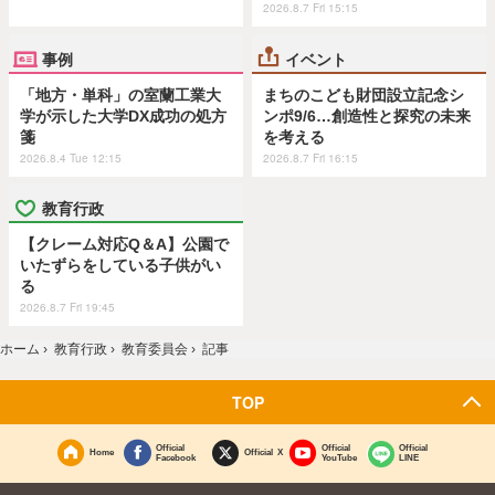
2026.8.7 Fri 15:15
事例
イベント
「地方・単科」の室蘭工業大
まちのこども財団設立記念シ
学が示した大学DX成功の処方
ンポ9/6…創造性と探究の未来
箋
を考える
2026.8.4 Tue 12:15
2026.8.7 Fri 16:15
教育行政
【クレーム対応Q＆A】公園で
いたずらをしている子供がい
る
2026.8.7 Fri 19:45
ホーム
›
教育行政
›
教育委員会
›
記事
TOP
Official
Official
Official
Home
Official X
Facebook
YouTube
LINE