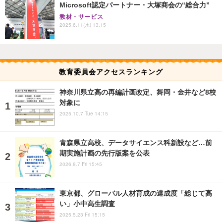
Microsoft認定パートナー・大塚商会の“総合力”
教材・サービス
2025.6.11(水) 13:15
教育委員会アクセスランキング
神奈川県立高の再編計画改定、舞岡・金井など8校
対象に
2025.10.7 Tue 14:15
青森県立高校、データサイエンス科新設など…前
期実施計画の先行版案を公表
2026.8.7 Fri 15:45
東京都、グローバル人材育成の達成度「総じて高
い」小中高生調査
2025.5.23 Fri 15:15