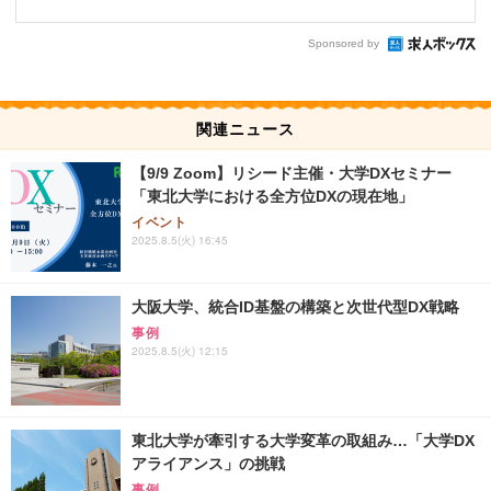
Sponsored by
関連ニュース
【9/9 Zoom】リシード主催・大学DXセミナー
「東北大学における全方位DXの現在地」
イベント
2025.8.5(火) 16:45
大阪大学、統合ID基盤の構築と次世代型DX戦略
事例
2025.8.5(火) 12:15
東北大学が牽引する大学変革の取組み…「大学DX
アライアンス」の挑戦
事例