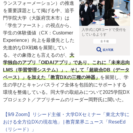
ランスフォーメーション）の推進
を重要課題として掲げる中、追手
門学院大学（大阪府茨木市）は
「学生ファースト」の視点から、
入学式にQRコードで受付を
学生の体験価値（CX：Customer
しているようす
Experience）向上を最優先とした
全 8 枚
先進的なDX戦略を展開してい
拡大写真
る。その象徴とも言えるのが、
大
学独自のアプリ「OIDAIアプリ」であり、これに「未来志向
LMS（学習管理システム）」、そして「超統合DB（データ
ベース）」を加えた「教育DXの三種の神器」
を展開し、学
生の学びとキャンパスライフ全体を包括的にサポートする
環境を整備している。同大学の取組みについて2025学院DX
プロジェクト／アプリチームのリーダー岡野氏に聞いた。
【9/9 Zoom】リシード主催・大学DXセミナー「東北大学に
おける全方位DXの現在地」 | 教育業界ニュース「ReseEd
（リシード）」