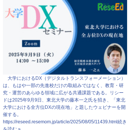
大学におけるDX（デジタルトランスフォーメーション）
は、もはや一部の先進校だけの取組みではなく、教育・研
究・運営のあらゆる領域に広がる共通課題である。リシー
ドは2025年9月9日、東北大学の藤本一之氏を招き、「東北
大学における全方位DXの現在地」と題したウェビナーを開
催する。
https://reseed.resemom.jp/article/2025/08/05/11439.html
続き
を読む »