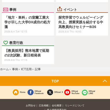
事例
イベント
「地方・単科」の室蘭工業大
探究学習でウェルビーイング
学が示した大学DX成功の処方
向上、授業実践を紹介する中
箋
高教員向けセミナー8/26
2026.8.4 Tue 12:15
2026.8.6 Thu 18:45
教育行政
【教員採用】熊本地震で延期
の2次試験、新日程発表
2026.8.6 Thu 17:15
ホーム
›
事例
›
ICT活用
›
記事
TOP
Official
Official
Official
Home
Official X
Facebook
YouTube
LINE
お問合せ
広告掲載
会社概要
リシードについて
個人情報保護方針