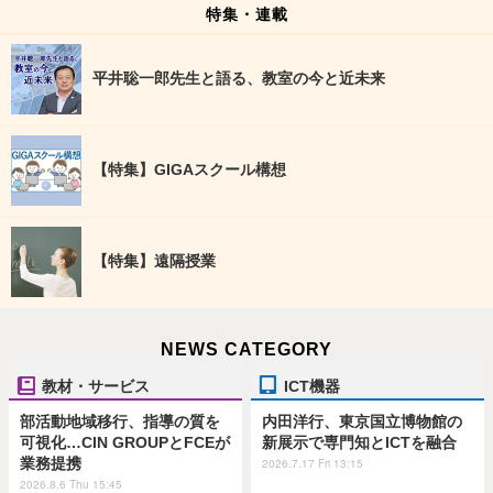
特集・連載
平井聡一郎先生と語る、教室の今と近未来
【特集】GIGAスクール構想
【特集】遠隔授業
NEWS CATEGORY
教材・サービス
ICT機器
部活動地域移行、指導の質を
内田洋行、東京国立博物館の
可視化…CIN GROUPとFCEが
新展示で専門知とICTを融合
業務提携
2026.7.17 Fri 13:15
2026.8.6 Thu 15:45