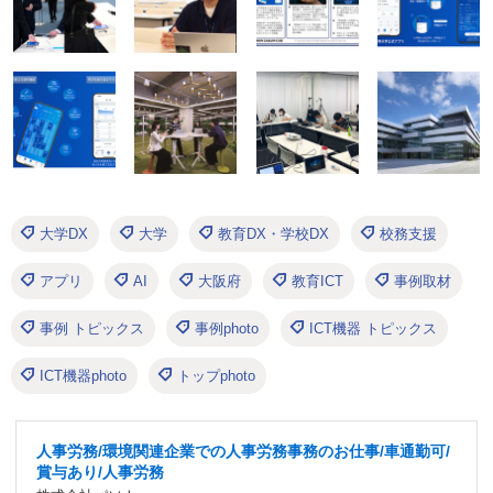
大学DX
大学
教育DX・学校DX
校務支援
アプリ
AI
大阪府
教育ICT
事例取材
事例 トピックス
事例photo
ICT機器 トピックス
ICT機器photo
トップphoto
人事労務/環境関連企業での人事労務事務のお仕事/車通勤可/
賞与あり/人事労務