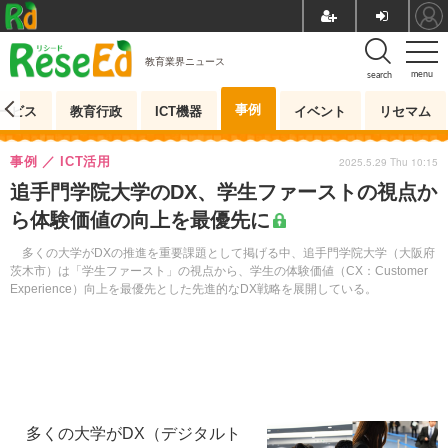
教育業界ニュース
menu
search
事例
ービス
教育行政
ICT機器
イベント
リセマム
事例
ICT活用
2025.5.29 Thu 10:15
追手門学院大学のDX、学生ファーストの視点か
ら体験価値の向上を最優先に
多くの大学がDXの推進を重要課題として掲げる中、追手門学院大学（大阪府
茨木市）は「学生ファースト」の視点から、学生の体験価値（CX：Customer
Experience）向上を最優先とした先進的なDX戦略を展開している。
多くの大学がDX（デジタルト