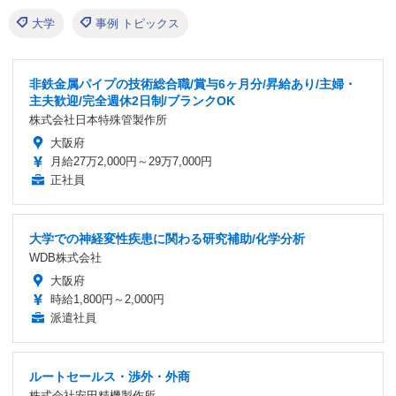
大学
事例 トピックス
非鉄金属パイプの技術総合職/賞与6ヶ月分/昇給あり/主婦・
主夫歓迎/完全週休2日制/ブランクOK
株式会社日本特殊管製作所
大阪府
月給27万2,000円～29万7,000円
正社員
大学での神経変性疾患に関わる研究補助/化学分析
WDB株式会社
大阪府
時給1,800円～2,000円
派遣社員
ルートセールス・渉外・外商
株式会社安田精機製作所