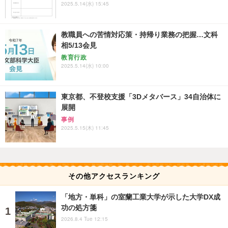
2025.5.14(水) 15:45
教職員への苦情対応策・持帰り業務の把握…文科
相5/13会見
教育行政
2025.5.14(水) 10:00
東京都、不登校支援「3Dメタバース」34自治体に
展開
事例
2025.5.15(木) 11:45
その他アクセスランキング
「地方・単科」の室蘭工業大学が示した大学DX成
功の処方箋
2026.8.4 Tue 12:15