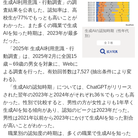
生成AI利用意識・行動調査」の調
査結果を公表した。認知率は、高
校生が77%でもっとも高いことが
わかった。また多くの職業で生成
生成AIの認知時期（性年代
AIを知った時期は、2023年が最多
別）
だった。
全 3 枚
「2025年 生成AI利用意識・行
拡大写真
動調査」は、2025年2月に全国15
歳～69歳の男女を対象に、Webに
よる調査を行った。有効回答数は7,527 (抽出条件により変
わる)。
「生成AIの認知時期」については、ChatGPTがリリース
された翌年の2023年と2024年がそれぞれ36％でもっとも高
かった。性別で比較すると、男性の方が女性よりも1年早く
生成AIを知る傾向があり、認知のピークは2023年だった。
男性は2021年以前から2023年にかけて生成AIを知った割合
が高いことがわかった。
職業別の認知度の時期は、多くの職業で生成AIを知った