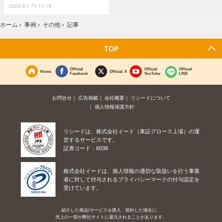
2026.8.7 Fri 17:15
ホーム
›
事例
›
その他
›
記事
TOP
Official
Official
Official
Home
Official X
Facebook
YouTube
LINE
お問合せ
広告掲載
会社概要
リシードについて
個人情報保護方針
リシードは、株式会社イード（東証グロース上場）の運
営するサービスです。
証券コード：6038
株式会社イードは、個人情報の適切な取扱いを行う事業
者に対して付与されるプライバシーマークの付与認定を
受けています。
紹介した商品/サービスを購入、契約した場合に、
売上の一部が弊社サイトに還元されることがあります。