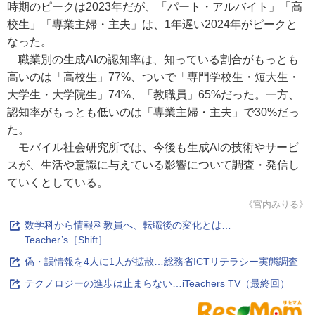
時期のピークは2023年だが、「パート・アルバイト」「高
校生」「専業主婦・主夫」は、1年遅い2024年がピークと
なった。
職業別の生成AIの認知率は、知っている割合がもっとも
高いのは「高校生」77%、ついで「専門学校生・短大生・
大学生・大学院生」74%、「教職員」65%だった。一方、
認知率がもっとも低いのは「専業主婦・主夫」で30%だっ
た。
モバイル社会研究所では、今後も生成AIの技術やサービ
スが、生活や意識に与えている影響について調査・発信し
ていくとしている。
《宮内みりる》
数学科から情報科教員へ、転職後の変化とは…
Teacher’s［Shift］
偽・誤情報を4人に1人が拡散…総務省ICTリテラシー実態調査
テクノロジーの進歩は止まらない…iTeachers TV（最終回）