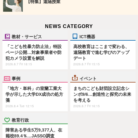
【特集】遠隔授業
NEWS CATEGORY
教材・サービス
ICT機器
「こども性暴力防止法」特設
高校教育はここまで変わる、
ページ公開…対象事業者や防
遠隔教育で進む学びのアップ
犯カメラ設置を解説
デート
2026.8.7 Fri 18:15
2026.8.7 Fri 15:15
事例
イベント
「地方・単科」の室蘭工業大
まちのこども財団設立記念シ
学が示した大学DX成功の処方
ンポ9/6…創造性と探究の未来
箋
を考える
2026.8.4 Tue 12:15
2026.8.7 Fri 16:15
教育行政
障害ある学生5万9,377人、在
籍校89.4％…JASSO調査