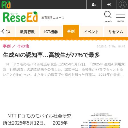
教育業界ニュース
menu
search
事例
ービス
教育行政
ICT機器
イベント
リセマム
事例
その他
2025.5.15 Thu 18:45
生成AIの認知率…高校生が77%で最多
NTTドコモのモバイル社会研究所は2025年5月12日、「2025年 生成AI利用意
識・行動調査」の調査結果を公表した。認知率は、高校生が77%でもっとも高
いことがわかった。また多くの職業で生成AIを知った時期は、2023年が最多だ
った。
NTTドコモのモバイル社会研究
所は2025年5月12日、「2025年