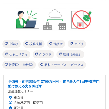
中学校
校務支援
保護者
アプリ
セキュリティ
クラウド
教員（先生）
教育DX・学校DX
教材・サービス トピックス
予備校・化学講師/年収700万円可・賞与最大年3回/理数専門
塾で教える力を伸ばす
池袋理数セミナー
東京都
月給28万円～50万円
正社員