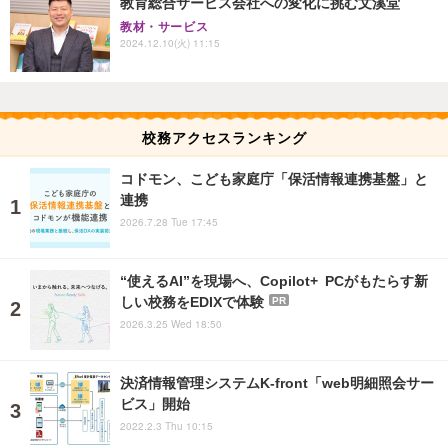
教育総合サービス会社への変化に挑む文溪堂
教材・サービス
2024.12.10(火) 11:15
校務アクセスランキング
コドモン、こども家庭庁「保活情報連携基盤」と
連携
2026.7.28 Tue 17:45
“使えるAI”を現場へ、Copilot+ PCがもたらす新
しい校務をEDIXで体験
PR
2026.3.25 Wed 18:50
決済情報管理システムK-front「web明細照会サー
ビス」開始
2022.2.3 Thu 10:15