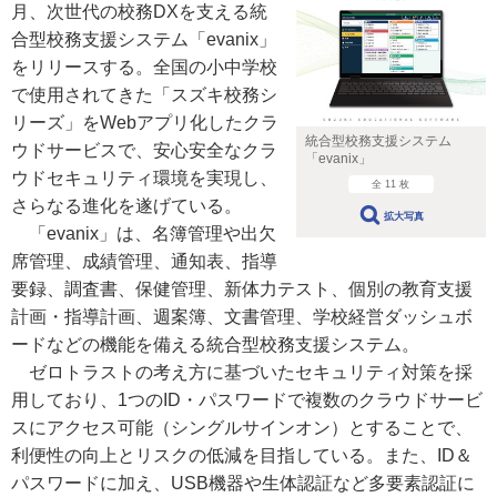
月、次世代の校務DXを支える統
合型校務支援システム「evanix」
をリリースする。全国の小中学校
で使用されてきた「スズキ校務シ
リーズ」をWebアプリ化したクラ
統合型校務支援システム
ウドサービスで、安心安全なクラ
「evanix」
ウドセキュリティ環境を実現し、
全 11 枚
さらなる進化を遂げている。
拡大写真
「evanix」は、名簿管理や出欠
席管理、成績管理、通知表、指導
要録、調査書、保健管理、新体力テスト、個別の教育支援
計画・指導計画、週案簿、文書管理、学校経営ダッシュボ
ードなどの機能を備える統合型校務支援システム。
ゼロトラストの考え方に基づいたセキュリティ対策を採
用しており、1つのID・パスワードで複数のクラウドサービ
スにアクセス可能（シングルサインオン）とすることで、
利便性の向上とリスクの低減を目指している。また、ID＆
パスワードに加え、USB機器や生体認証など多要素認証に