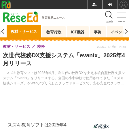
教育業界ニュース
menu
search
教材・サービス
測
教育行政
ICT機器
事例
イベント
教材・サービス
校務
2025.3.17 Mon 14:45
次世代校務DX支援システム「evanix」2025年4
月リリース
スズキ教育ソフトは2025年4月、次世代の校務DXを支える統合型校務支援シ
ステム「evanix」をリリースする。全国の小中学校で使用されてきた「スズキ
校務シリーズ」をWebアプリ化したクラウドサービスで、安心安全なクラウド
セキュリティ環境を実現し、さらなる進化を遂げている。
スズキ教育ソフトは2025年4