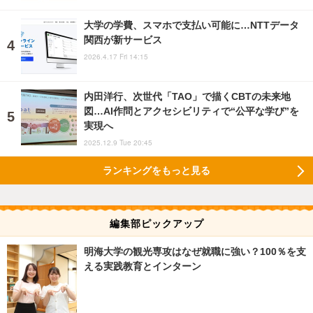
大学の学費、スマホで支払い可能に…NTTデータ
関西が新サービス
2026.4.17 Fri 14:15
内田洋行、次世代「TAO」で描くCBTの未来地
図…AI作問とアクセシビリティで“公平な学び”を
実現へ
2025.12.9 Tue 20:45
ランキングをもっと見る
編集部ピックアップ
明海大学の観光専攻はなぜ就職に強い？100％を支
える実践教育とインターン