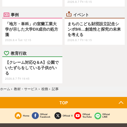
2026.8.7 Fri 15:15
事例
イベント
「地方・単科」の室蘭工業大
まちのこども財団設立記念シ
学が示した大学DX成功の処方
ンポ9/6…創造性と探究の未来
箋
を考える
2026.8.4 Tue 12:15
2026.8.7 Fri 16:15
教育行政
【クレーム対応Q＆A】公園で
いたずらをしている子供がい
る
2026.8.7 Fri 19:45
ホーム
›
教材・サービス
›
校務
›
記事
TOP
Official
Official
Official
Home
Official X
Facebook
YouTube
LINE