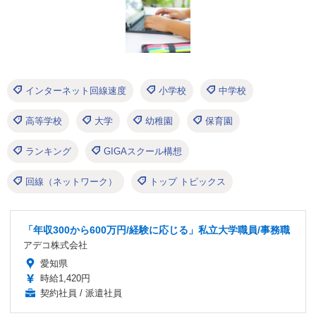
インターネット回線速度
小学校
中学校
高等学校
大学
幼稚園
保育園
ランキング
GIGAスクール構想
回線（ネットワーク）
トップ トピックス
「年収300から600万円/経験に応じる」私立大学職員/事務職
アデコ株式会社
愛知県
時給1,420円
契約社員 / 派遣社員