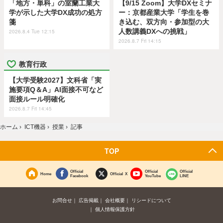
「地方・単科」の室蘭工業大
【9/15 Zoom】大学DXセミナ
学が示した大学DX成功の処方
ー：京都産業大学「学生を巻
箋
き込む、双方向・参加型の大
人数講義DXへの挑戦」
2026.8.4 Tue 12:15
2026.8.7 Fri 14:15
教育行政
【大学受験2027】文科省「実
施要項Q＆A」AI面接不可など
面接ルール明確化
2026.8.7 Fri 14:45
ホーム
›
ICT機器
›
授業
›
記事
TOP
Official
Official
Official
Home
Official X
Facebook
YouTube
LINE
お問合せ
広告掲載
会社概要
リシードについて
個人情報保護方針