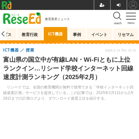
教育業界ニュース
menu
search
ICT機器
ービス
教育行政
事例
イベント
リセマム
ICT機器
授業
2025.3.13 Thu 13:15
富山県の国立中が有線LAN・Wi-Fiともに上位
ランクイン…リシード学校インターネット回線
速度計測ランキング（2025年2月）
リシードでは、全国の教育機関が無料で使用できる「学校インターネット回
線速度計測」サービスを提供している。この記事では、2025年2月1日から2月
28日までの計測ログより、ダウンロード速度上位を紹介する。