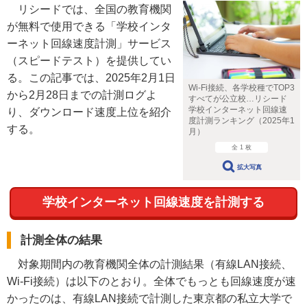
リシードでは、全国の教育機関
が無料で使用できる「学校インタ
ーネット回線速度計測」サービス
（スピードテスト）を提供してい
る。この記事では、2025年2月1日
Wi-Fi接続、各学校種でTOP3
から2月28日までの計測ログよ
すべてが公立校…リシード
学校インターネット回線速
り、ダウンロード速度上位を紹介
度計測ランキング（2025年1
する。
月）
全 1 枚
拡大写真
学校インターネット回線速度を計測する
計測全体の結果
対象期間内の教育機関全体の計測結果（有線LAN接続、
Wi-Fi接続）は以下のとおり。全体でもっとも回線速度が速
かったのは、有線LAN接続で計測した東京都の私立大学で