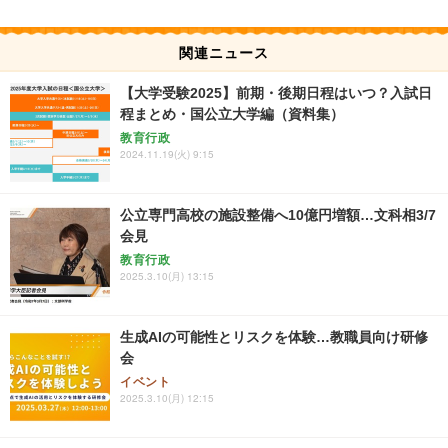
関連ニュース
【大学受験2025】前期・後期日程はいつ？入試日
程まとめ・国公立大学編（資料集）
教育行政
2024.11.19(火) 9:15
公立専門高校の施設整備へ10億円増額…文科相3/7
会見
教育行政
2025.3.10(月) 13:15
生成AIの可能性とリスクを体験…教職員向け研修
会
イベント
2025.3.10(月) 12:15