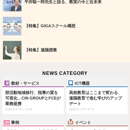
平井聡一郎先生と語る、教室の今と近未来
【特集】GIGAスクール構想
【特集】遠隔授業
NEWS CATEGORY
教材・サービス
ICT機器
部活動地域移行、指導の質を
高校教育はここまで変わる、
可視化…CIN GROUPとFCEが
遠隔教育で進む学びのアップ
業務提携
デート
2026.8.6 Thu 15:45
2026.8.7 Fri 15:15
事例
イベント