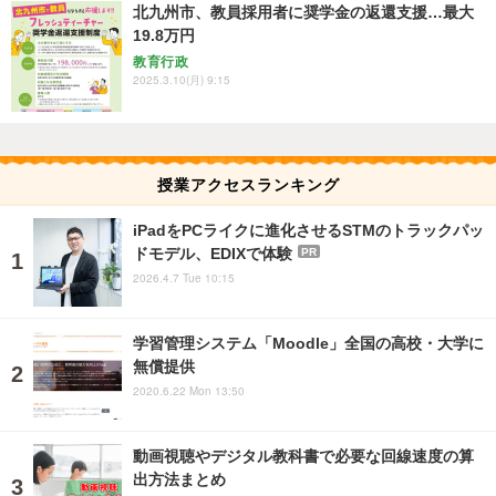
北九州市、教員採用者に奨学金の返還支援…最大
19.8万円
教育行政
2025.3.10(月) 9:15
授業アクセスランキング
iPadをPCライクに進化させるSTMのトラックパッ
ドモデル、EDIXで体験
PR
2026.4.7 Tue 10:15
学習管理システム「Moodle」全国の高校・大学に
無償提供
2020.6.22 Mon 13:50
動画視聴やデジタル教科書で必要な回線速度の算
出方法まとめ