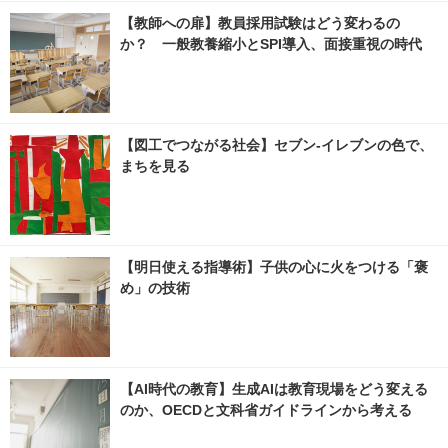
【教師への扉】教員採用試験はどう変わるの
か？ 一般教養縮小とSPI導入、面接重視の時代
【図工でつながる社会】セブン‐イレブンの色で、
まちを見る
【明日使える指導術】子供の心に火をつける「褒
め」の技術
【AI時代の教育】生成AIは教育現場をどう変える
のか、OECDと文科省ガイドラインから考える