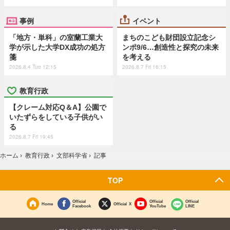
事例
イベント
「地方・単科」の室蘭工業大
まちのこども財団設立記念シ
学が示した大学DX成功の処方
ンポ9/6…創造性と探究の未来
箋
を考える
2026.8.4 Tue 12:15
2026.8.7 Fri 16:15
教育行政
【クレーム対応Q＆A】公園で
いたずらをしている子供がい
る
2026.8.7 Fri 19:45
ホーム
›
教育行政
›
文部科学省
›
記事
TOP
Official
Official
Official
Home
Official X
Facebook
YouTube
LINE