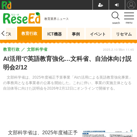
教育業界ニュース
menu
search
教育行政
ービス
ICT機器
事例
イベント
リセマム
教育行政
文部科学省
2025.2.10 Mon 11:45
AI活用で英語教育強化…文科省、自治体向け説
明会2/12
文部科学省は、2025年度補正予算事業「AIの活用による英語教育強化事業」
の事務局となる事業者の公募を開始した。これに伴い、事業の実施主体となる
自治体等に向けた説明会を2026年2月12日にオンラインで開催する。
文部科学省は、2025年度補正予