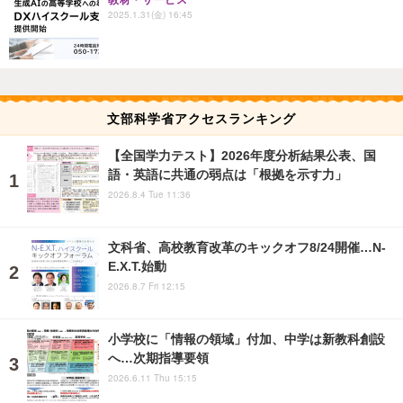
教材・サービス
2025.1.31(金) 16:45
文部科学省アクセスランキング
【全国学力テスト】2026年度分析結果公表、国
語・英語に共通の弱点は「根拠を示す力」
2026.8.4 Tue 11:36
文科省、高校教育改革のキックオフ8/24開催…N-
E.X.T.始動
2026.8.7 Fri 12:15
小学校に「情報の領域」付加、中学は新教科創設
へ…次期指導要領
2026.6.11 Thu 15:15