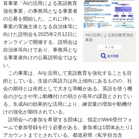
算事業「AIの活用による英語教育
強化事業」の事務局となる事業者
の公募を開始した。これに伴い、
事業の実施主体となる自治体等に
向けた説明会を2025年2月12日に
AIの活用による英語教育強化
事業
オンラインで開催する。説明会は
全 1 枚
自治体等向けであり、事務局とな
拡大写真
る事業者向けの公募説明会ではな
い。
この事業は、AIを活用して英語教育を強化することを目
的としている。生徒の英語力は向上傾向にあるものの、社
会の期待とは依然として大きな乖離がある。英語を使う機
会の少なさや学ぶ動機付けの弱さが長年の課題とされてい
る。生成AIの効果的な活用により、練習量の増加や動機付
けの強化が期待されている。
説明会への参加を希望する団体は、指定のWeb受付フォ
ームで参加登録を行う必要がある。参加者は1団体あたり1
アカウントまでとされている。都道府県（私学担当含