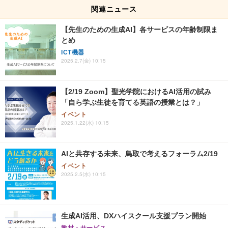
関連ニュース
【先生のための生成AI】各サービスの年齢制限ま
とめ
ICT機器
2025.2.7(金) 10:15
【2/19 Zoom】聖光学院におけるAI活用の試み
「自ら学ぶ生徒を育てる英語の授業とは？」
イベント
2025.1.22(水) 10:15
AIと共存する未来、鳥取で考えるフォーラム2/19
イベント
2025.2.5(水) 10:15
生成AI活用、DXハイスクール支援プラン開始