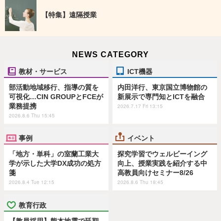
【特集】遠隔授業
NEWS CATEGORY
教材・サービス
ICT機器
部活動地域移行、指導の質を
内田洋行、東京国立博物館の
可視化…CIN GROUPとFCEが
新展示で専門知とICTを融合
業務提携
2026.7.17 Fri 13:15
2026.8.6 Thu 15:45
事例
イベント
「地方・単科」の室蘭工業大
探究学習でウェルビーイング
学が示した大学DX成功の処方
向上、授業実践を紹介する中
箋
高教員向けセミナー8/26
2026.8.4 Tue 12:15
2026.8.6 Thu 18:45
教育行政
【教員採用】熊本地震で延期