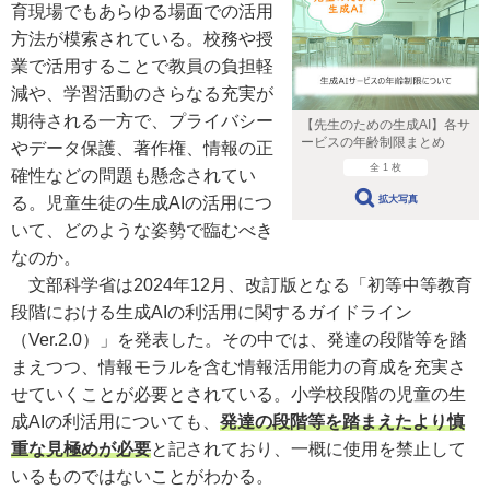
育現場でもあらゆる場面での活用
方法が模索されている。校務や授
業で活用することで教員の負担軽
減や、学習活動のさらなる充実が
期待される一方で、プライバシー
【先生のための生成AI】各サ
ービスの年齢制限まとめ
やデータ保護、著作権、情報の正
全 1 枚
確性などの問題も懸念されてい
る。児童生徒の生成AIの活用につ
拡大写真
いて、どのような姿勢で臨むべき
なのか。
文部科学省は2024年12月、改訂版となる「初等中等教育
段階における生成AIの利活用に関するガイドライン
（Ver.2.0）」を発表した。その中では、発達の段階等を踏
まえつつ、情報モラルを含む情報活用能力の育成を充実さ
せていくことが必要とされている。小学校段階の児童の生
成AIの利活用についても、
発達の段階等を踏まえたより慎
重な見極めが必要
と記されており、一概に使用を禁止して
いるものではないことがわかる。