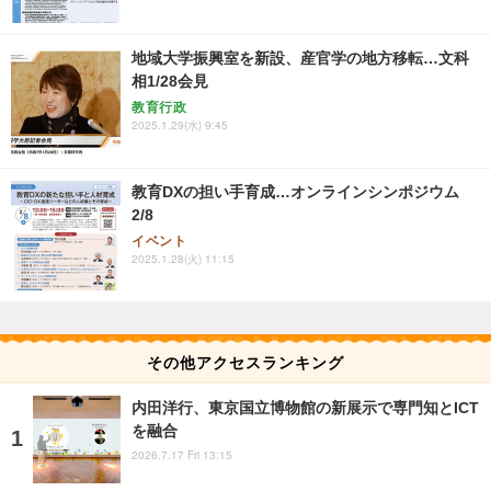
地域大学振興室を新設、産官学の地方移転…文科
相1/28会見
教育行政
2025.1.29(水) 9:45
教育DXの担い手育成…オンラインシンポジウム
2/8
イベント
2025.1.28(火) 11:15
その他アクセスランキング
内田洋行、東京国立博物館の新展示で専門知とICT
を融合
2026.7.17 Fri 13:15