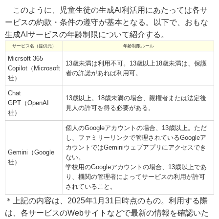
このように、児童生徒の生成AI利活用にあたっては各サ
ービスの約款・条件の遵守が基本となる。以下で、おもな
生成AIサービスの年齢制限について紹介する。
サービス名（提供元）
年齢制限ルール
Micrsoft 365
13歳未満は利用不可。13歳以上18歳未満は、保護
Copilot（Microsoft
者の許諾があれば利用可。
社）
Chat
13歳以上。18歳未満の場合、親権者または法定後
GPT（OpenAI
見人の許可を得る必要がある。
社）
個人のGoogleアカウントの場合、13歳以上。ただ
し、ファミリーリンクで管理されているGoogleア
カウントではGeminiウェブアプリにアクセスでき
Gemini（Google
ない。
社）
学校用のGoogleアカウントの場合、13歳以上であ
り、機関の管理者によってサービスの利用が許可
されていること。
＊上記の内容は、2025年1月31日時点のもの。利用する際
は、各サービスのWebサイトなどで最新の情報を確認いた