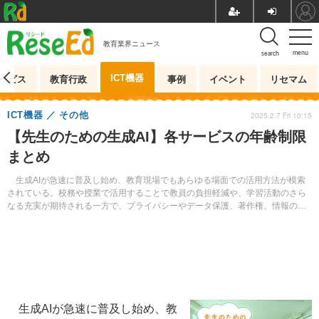
教育業界ニュース
menu
search
ICT機器
ービス
教育行政
事例
イベント
リセマム
ICT機器
その他
2025.2.7 Fri 10:15
【先生のための生成AI】各サービスの年齢制限
まとめ
生成AIが急速に普及し始め、教育現場でもあらゆる場面での活用方法が模索
されている。校務や授業で活用することで教員の負担軽減や、学習活動のさら
なる充実が期待される一方で、プライバシーやデータ保護、著作権、情報の正
確性などの問題も懸念されている。
生成AIが急速に普及し始め、教