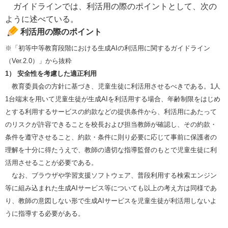
ガイドラインでは、利活用の際のポイントとして、次の
ように述べている。
利活用の際のポイント
※「初等中等教育段階における生成AIの利活用に関するガイドライン
（Ver.2.0）」から抜粋
1） 安全性を考慮した適正利用
教育委員会の方針に基づき、児童生徒に利活用させるべきである。1人
1台端末を用いて児童生徒が生成AIを利活用する場合、年齢制限をはじめ
とする利用するサービスの約款などの提供条件から、利活用にあたって
のリスクが許容できることを校長および担当教師が確認し、その約款・
条件を遵守させること、約款・条件に則り必要に応じて事前に保護者の
理解を十分に得たうえで、教師の適切な指導監督のもとで児童生徒に利
活用させることが必要である。
なお、ブラウザや学習支援ソフトウェア、普段利用する検索エンジン
等に組み込まれた生成AIサービス等についても以上の考え方は同様であ
り、教師の意図しない形で生成AIサービスを児童生徒が利活用しないよ
うに指導する必要がある。