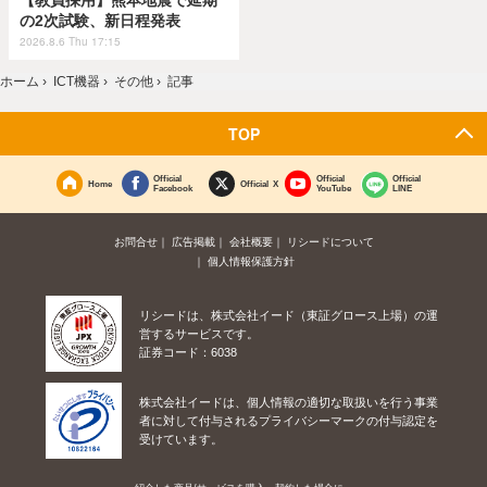
の2次試験、新日程発表
2026.8.6 Thu 17:15
ホーム
›
ICT機器
›
その他
›
記事
TOP
Official
Official
Official
Home
Official X
Facebook
YouTube
LINE
お問合せ
広告掲載
会社概要
リシードについて
個人情報保護方針
リシードは、株式会社イード（東証グロース上場）の運
営するサービスです。
証券コード：6038
株式会社イードは、個人情報の適切な取扱いを行う事業
者に対して付与されるプライバシーマークの付与認定を
受けています。