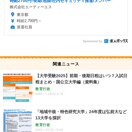
時給2700円!長期/池袋/社内セキュリティ推進/メンバー
株式会社エーティーエス
東京都
時給2,700円～
派遣社員
Sponsored by
関連ニュース
【大学受験2025】前期・後期日程はいつ？入試日
程まとめ・国公立大学編（資料集）
教育行政
2024.11.19(火) 9:15
「地域中核・特色研究大学」24年度は弘前大など
13大学を採択
教育行政
2025.1.27(月) 15:45