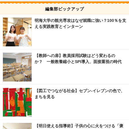
編集部ピックアップ
明海大学の観光専攻はなぜ就職に強い？100％を支
える実践教育とインターン
【教師への扉】教員採用試験はどう変わるの
か？ 一般教養縮小とSPI導入、面接重視の時代
【図工でつながる社会】セブン‐イレブンの色で、
まちを見る
【明日使える指導術】子供の心に火をつける「褒