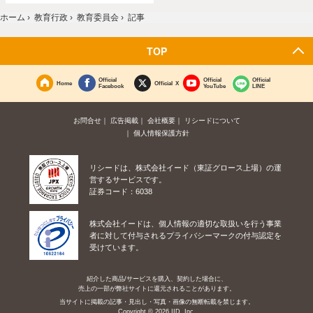
ホーム
›
教育行政
›
教育委員会
›
記事
TOP
Official
Official
Official
Home
Official X
Facebook
YouTube
LINE
お問合せ
広告掲載
会社概要
リシードについて
個人情報保護方針
リシードは、株式会社イード（東証グロース上場）の運
営するサービスです。
証券コード：6038
株式会社イードは、個人情報の適切な取扱いを行う事業
者に対して付与されるプライバシーマークの付与認定を
受けています。
紹介した商品/サービスを購入、契約した場合に、
売上の一部が弊社サイトに還元されることがあります。
当サイトに掲載の記事・見出し・写真・画像の無断転載を禁じます。
Copyright © 2026 IID, Inc.