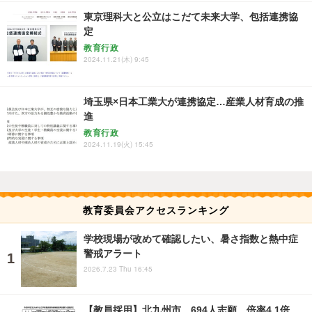
東京理科大と公立はこだて未来大学、包括連携協
定
教育行政
2024.11.21(木) 9:45
埼玉県×日本工業大が連携協定…産業人材育成の推
進
教育行政
2024.11.19(火) 15:45
教育委員会アクセスランキング
学校現場が改めて確認したい、暑さ指数と熱中症
警戒アラート
2026.7.23 Thu 16:45
【教員採用】北九州市、694人志願…倍率4.1倍