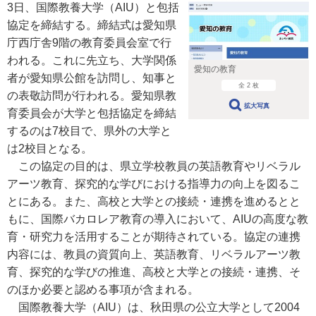
3日、国際教養大学（AIU）と包括
協定を締結する。締結式は愛知県
庁西庁舎9階の教育委員会室で行
われる。これに先立ち、大学関係
愛知の教育
者が愛知県公館を訪問し、知事と
全 2 枚
の表敬訪問が行われる。愛知県教
拡大写真
育委員会が大学と包括協定を締結
するのは7校目で、県外の大学と
は2校目となる。
この協定の目的は、県立学校教員の英語教育やリベラル
アーツ教育、探究的な学びにおける指導力の向上を図るこ
とにある。また、高校と大学との接続・連携を進めるとと
もに、国際バカロレア教育の導入において、AIUの高度な教
育・研究力を活用することが期待されている。協定の連携
内容には、教員の資質向上、英語教育、リベラルアーツ教
育、探究的な学びの推進、高校と大学との接続・連携、そ
のほか必要と認める事項が含まれる。
国際教養大学（AIU）は、秋田県の公立大学として2004