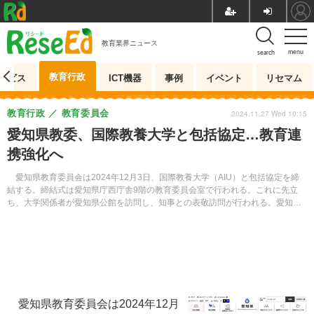
教育業界ニュース
menu
search
教育行政
ービス
ICT機器
事例
イベント
リセマム
教育行政
教育委員会
2024.11.27 Wed 10:15
愛知県教委、国際教養大学と包括協定…教育連
携強化へ
愛知県教育委員会は2024年12月3日、国際教養大学（AIU）と包括協定を締
結する。締結式は愛知県庁西庁舎9階の教育委員会室で行われる。これに先立
ち、大学関係者が愛知県公館を訪問し、知事との表敬訪問が行われる。愛知県
教育委員会が大学と包括協定を締結するのは7校目で、県外の大学とは2校目と
なる。
愛知県教育委員会は2024年12月