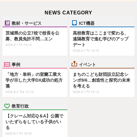
NEWS CATEGORY
教材・サービス
ICT機器
茨城県の公立7校で校長を公
高校教育はここまで変わる、
募、教員免許不問…エン
遠隔教育で進む学びのアップ
デート
2026.8.7 Fri 19:15
2026.8.7 Fri 15:15
事例
イベント
「地方・単科」の室蘭工業大
まちのこども財団設立記念シ
学が示した大学DX成功の処方
ンポ9/6…創造性と探究の未来
箋
を考える
2026.8.4 Tue 12:15
2026.8.7 Fri 16:15
教育行政
【クレーム対応Q＆A】公園で
いたずらをしている子供がい
る
2026.8.7 Fri 19:45