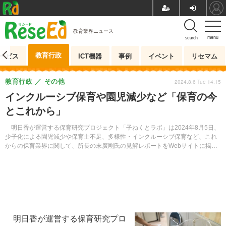
教育業界ニュース
menu
search
教育行政
ービス
ICT機器
事例
イベント
リセマム
教育行政
その他
2024.8.6 Tue 14:15
インクルーシブ保育や園児減少など「保育の今
とこれから」
明日香が運営する保育研究プロジェクト「子ねくとラボ」は2024年8月5日、
少子化による園児減少や保育士不足、多様性・インクルーシブ保育など、これ
からの保育業界に関して、所長の末廣剛氏の見解レポートをWebサイトに掲載
した。
明日香が運営する保育研究プロ