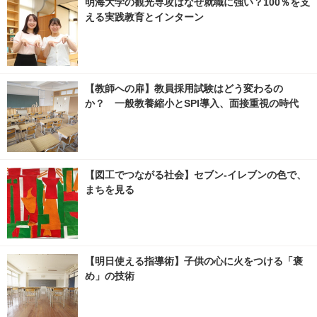
明海大学の観光専攻はなぜ就職に強い？100％を支
える実践教育とインターン
【教師への扉】教員採用試験はどう変わるの
か？ 一般教養縮小とSPI導入、面接重視の時代
【図工でつながる社会】セブン‐イレブンの色で、
まちを見る
【明日使える指導術】子供の心に火をつける「褒
め」の技術