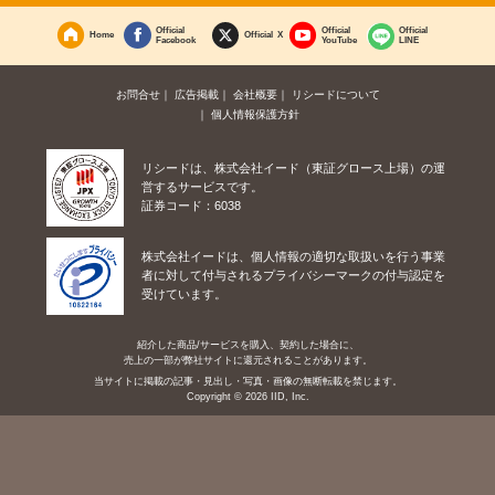
Official
Official
Official
Home
Official X
Facebook
YouTube
LINE
お問合せ
広告掲載
会社概要
リシードについて
個人情報保護方針
リシードは、株式会社イード（東証グロース上場）の運
営するサービスです。
証券コード：6038
株式会社イードは、個人情報の適切な取扱いを行う事業
者に対して付与されるプライバシーマークの付与認定を
受けています。
紹介した商品/サービスを購入、契約した場合に、
売上の一部が弊社サイトに還元されることがあります。
当サイトに掲載の記事・見出し・写真・画像の無断転載を禁じます。
Copyright © 2026 IID, Inc.