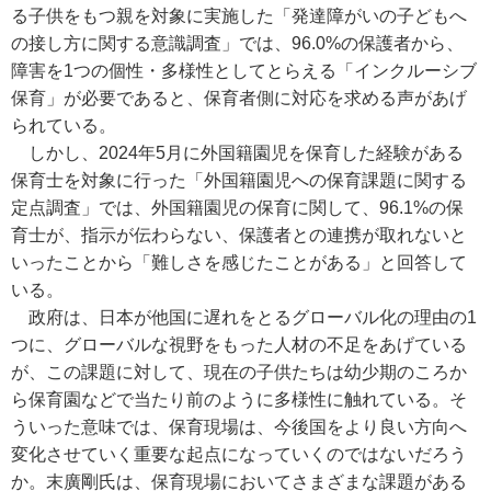
る子供をもつ親を対象に実施した「発達障がいの子どもへ
の接し方に関する意識調査」では、96.0%の保護者から、
障害を1つの個性・多様性としてとらえる「インクルーシブ
保育」が必要であると、保育者側に対応を求める声があげ
られている。
しかし、2024年5月に外国籍園児を保育した経験がある
保育士を対象に行った「外国籍園児への保育課題に関する
定点調査」では、外国籍園児の保育に関して、96.1%の保
育士が、指示が伝わらない、保護者との連携が取れないと
いったことから「難しさを感じたことがある」と回答して
いる。
政府は、日本が他国に遅れをとるグローバル化の理由の1
つに、グローバルな視野をもった人材の不足をあげている
が、この課題に対して、現在の子供たちは幼少期のころか
ら保育園などで当たり前のように多様性に触れている。そ
ういった意味では、保育現場は、今後国をより良い方向へ
変化させていく重要な起点になっていくのではないだろう
か。末廣剛氏は、保育現場においてさまざまな課題がある