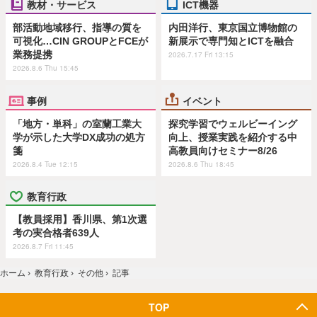
教材・サービス
ICT機器
部活動地域移行、指導の質を
内田洋行、東京国立博物館の
可視化…CIN GROUPとFCEが
新展示で専門知とICTを融合
業務提携
2026.7.17 Fri 13:15
2026.8.6 Thu 15:45
事例
イベント
「地方・単科」の室蘭工業大
探究学習でウェルビーイング
学が示した大学DX成功の処方
向上、授業実践を紹介する中
箋
高教員向けセミナー8/26
2026.8.4 Tue 12:15
2026.8.6 Thu 18:45
教育行政
【教員採用】香川県、第1次選
考の実合格者639人
2026.8.7 Fri 11:45
ホーム
›
教育行政
›
その他
›
記事
TOP