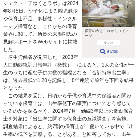
ジェクト「子ねくとラボ」は2024
年8月5日、少子化による園児減少
や保育士不足、多様性・インクル
ーシブ保育など、これからの保育
保育の今とこれから（イメ
業界に関して、所長の末廣剛氏の
ージ）
見解レポートをWebサイトに掲載
全 9 枚
した。
拡大写真
厚生労働省が発表した「2023年
人口動態統計月報年計（概数）」によると、1人の女性が一
生のうちに産む子供の数の指標となる「合計特殊出生率」
は、過去最低の1.20を記録し、8年連続で前年を下回る結果
となった。
この結果を受け、日頃から子供や育児中の保護者と関わ
っている保育士は、出生率低下の事実についてどう感じて
いるのかを探るべく、2024年7月、勤続3年以上の常勤保育
士を対象に「出生率に関する保育士の意識調査」を実施。
調査結果によると、約7割の保育士が、働いている中で「出
生率の低下を実感することがある」と回答しており、出生