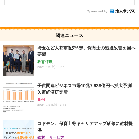
Sponsored by
関連ニュース
埼玉など大都市近郊6県、保育士の処遇改善を国へ
要望
教育行政
2024.8.6(火) 11:45
子供関連ビジネス市場10兆7,938億円へ拡大予測…
矢野経済研究所
事例
2024.7.31(水) 12:15
コドモン、保育士等キャリアアップ研修に教材提
供
教材・サービス