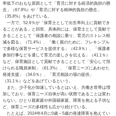
率低下のおもな原因として「育児に対する経済的負担の懸
念」（67.9%）や「育児に対する精神的負担の懸念」
（35.8%）をあげている。
一方で、52.9％が「保育士として出生率向上に貢献でき
ることがある」と回答。具体的には、保育士として貢献で
きることとして「保護者の相談に乗り、育児のストレス軽
減を図る」（71.4%）、「働く親のために、フレキシブル
で多様な保育サービスを提供する」（42.9％）、「保護者
参加行事などを通して育児の楽しさを伝える」（41.1％）
など、保育施設として貢献できることとして「安心して預
けられる職員体制」（61.3%）、「保育ニーズにあわせた
発達支援」（34.0％）、「育児相談の場の提供」
（31.1％）などをあげているという。
また、少子化が加速しているとはいえ、共働き世帯は増
加しており、保育ニーズ自体が高い状態であることは変わ
らない。ひとり親家庭や外国籍家庭、障害を抱える子供な
ど、保育ニーズの多様性も広がり続けている。
たとえば、2024年4月に0歳～5歳の発達障害を抱えてい