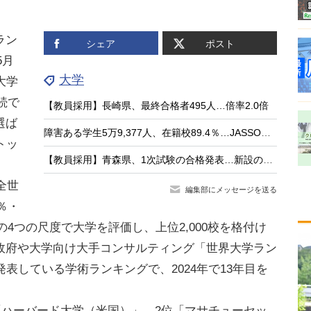
ラン
シェア
ポスト
5月
大学
大学
続で
【教員採用】長崎県、最終合格者495人…倍率2.0倍
選ば
障害ある学生5万9,377人、在籍校89.4％…JASSO調査
トッ
【教員採用】青森県、1次試験の合格発表…新設の大3生選考115人が通過
。
全世
編集部にメッセージを送る
％・
の4つの尺度で大学を評価し、上位2,000校を格付け
政府や大学向け大手コンサルティング「世界大学ラン
表している学術ランキングで、2024年で13年目を
「ハーバード大学（米国）」、2位「マサチューセッ