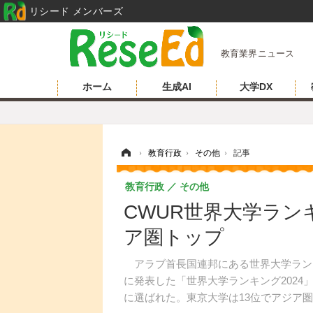
リシード メンバーズ
教育業界ニュース
ホーム
生成AI
大学DX
ホーム
›
教育行政
›
その他
›
記事
教育行政
その他
CWUR世界大学ランキ
ア圏トップ
アラブ首長国連邦にある世界大学ランキン
に発表した「世界大学ランキング2024
に選ばれた。東京大学は13位でアジア