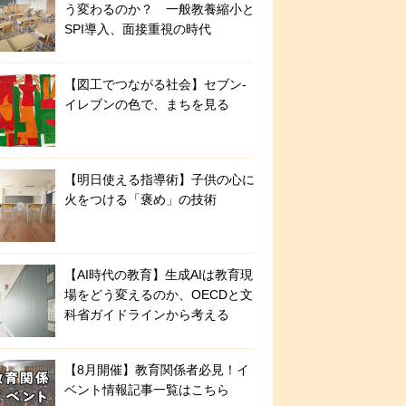
う変わるのか？ 一般教養縮小と
SPI導入、面接重視の時代
【図工でつながる社会】セブン‐
イレブンの色で、まちを見る
【明日使える指導術】子供の心に
火をつける「褒め」の技術
【AI時代の教育】生成AIは教育現
場をどう変えるのか、OECDと文
科省ガイドラインから考える
【8月開催】教育関係者必見！イ
ベント情報記事一覧はこちら