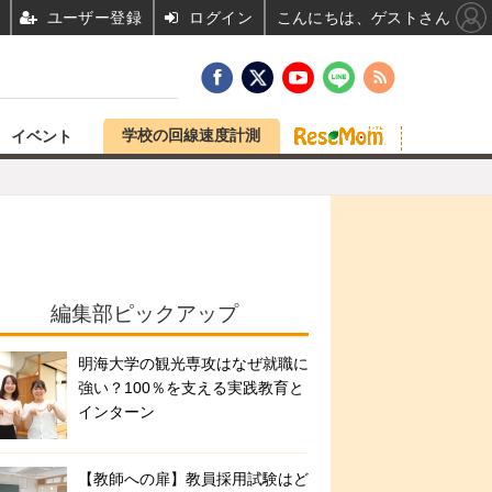
ユーザー登録
ログイン
こんにちは、ゲストさん
学校の回線速度計測
イベント
編集部ピックアップ
明海大学の観光専攻はなぜ就職に
強い？100％を支える実践教育と
インターン
【教師への扉】教員採用試験はど