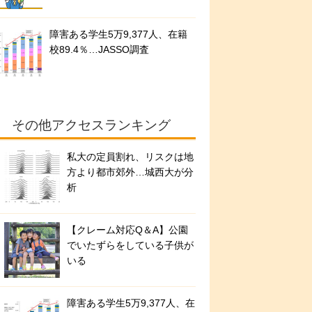
障害ある学生5万9,377人、在籍
校89.4％…JASSO調査
その他アクセスランキング
私大の定員割れ、リスクは地
方より都市郊外…城西大が分
析
【クレーム対応Q＆A】公園
でいたずらをしている子供が
いる
障害ある学生5万9,377人、在