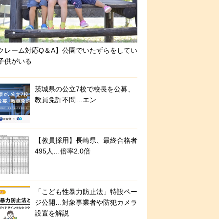
クレーム対応Q＆A】公園でいたずらをしてい
子供がいる
茨城県の公立7校で校長を公募、
教員免許不問…エン
【教員採用】長崎県、最終合格者
495人…倍率2.0倍
「こども性暴力防止法」特設ペー
ジ公開…対象事業者や防犯カメラ
設置を解説