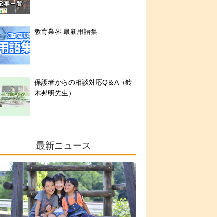
教育業界 最新用語集
保護者からの相談対応Q＆A（鈴
木邦明先生）
最新ニュース