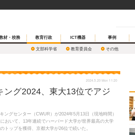
教材・校務
教育行政
ICT機器
事例
文部科学省
教育委員会
その他
2024.5.20 Mon 11:20
ング2024、東大13位でアジ
グセンター（CWUR）が2024年5月13日（現地時間）
」において、13年連続でハーバード大学が世界最高の大学
圏のトップを獲得、京都大学が26位で続いた。