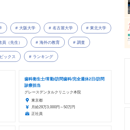
学
大阪大学
名古屋大学
東北大学
教員（先生）
海外の教育
調査
トピックス
ランキング
歯科衛生士/常勤/訪問歯科/完全週休2日/訪問
診療担当
グレースデンタルクリニック本院
東京都
月給29万3,000円～50万円
正社員