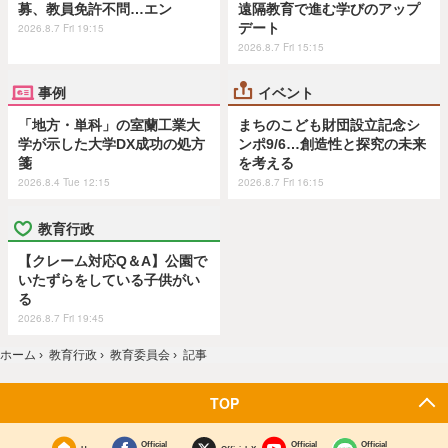
募、教員免許不問…エン
遠隔教育で進む学びのアップ
デート
2026.8.7 Fri 19:15
2026.8.7 Fri 15:15
事例
イベント
「地方・単科」の室蘭工業大
まちのこども財団設立記念シ
学が示した大学DX成功の処方
ンポ9/6…創造性と探究の未来
箋
を考える
2026.8.4 Tue 12:15
2026.8.7 Fri 16:15
教育行政
【クレーム対応Q＆A】公園で
いたずらをしている子供がい
る
2026.8.7 Fri 19:45
ホーム
›
教育行政
›
教育委員会
›
記事
TOP
Official
Official
Official