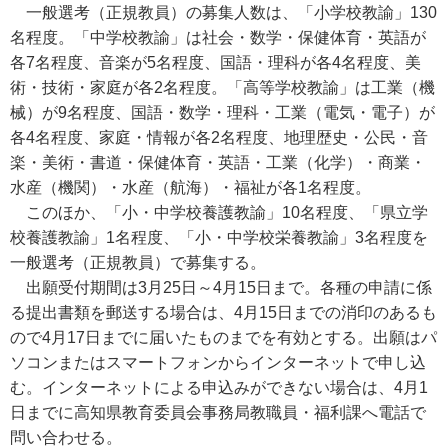
一般選考（正規教員）の募集人数は、「小学校教諭」130
名程度。「中学校教諭」は社会・数学・保健体育・英語が
各7名程度、音楽が5名程度、国語・理科が各4名程度、美
術・技術・家庭が各2名程度。「高等学校教諭」は工業（機
械）が9名程度、国語・数学・理科・工業（電気・電子）が
各4名程度、家庭・情報が各2名程度、地理歴史・公民・音
楽・美術・書道・保健体育・英語・工業（化学）・商業・
水産（機関）・水産（航海）・福祉が各1名程度。
このほか、「小・中学校養護教諭」10名程度、「県立学
校養護教諭」1名程度、「小・中学校栄養教諭」3名程度を
一般選考（正規教員）で募集する。
出願受付期間は3月25日～4月15日まで。各種の申請に係
る提出書類を郵送する場合は、4月15日までの消印のあるも
ので4月17日までに届いたものまでを有効とする。出願はパ
ソコンまたはスマートフォンからインターネットで申し込
む。インターネットによる申込みができない場合は、4月1
日までに高知県教育委員会事務局教職員・福利課へ電話で
問い合わせる。