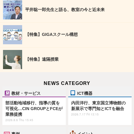
平井聡一郎先生と語る、教室の今と近未来
【特集】GIGAスクール構想
【特集】遠隔授業
NEWS CATEGORY
教材・サービス
ICT機器
部活動地域移行、指導の質を
内田洋行、東京国立博物館の
可視化…CIN GROUPとFCEが
新展示で専門知とICTを融合
業務提携
2026.7.17 Fri 13:15
2026.8.6 Thu 15:45
事例
イベント