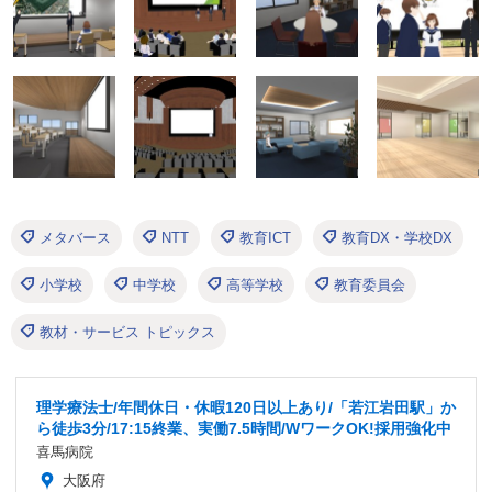
メタバース
NTT
教育ICT
教育DX・学校DX
小学校
中学校
高等学校
教育委員会
教材・サービス トピックス
理学療法士/年間休日・休暇120日以上あり/「若江岩田駅」か
ら徒歩3分/17:15終業、実働7.5時間/WワークOK!採用強化中
喜馬病院
大阪府