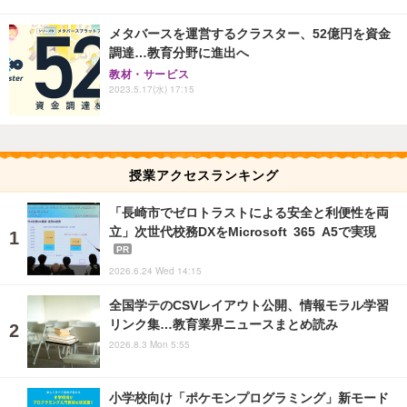
メタバースを運営するクラスター、52億円を資金
調達…教育分野に進出へ
教材・サービス
2023.5.17(水) 17:15
授業アクセスランキング
「長崎市でゼロトラストによる安全と利便性を両
立」次世代校務DXをMicrosoft 365 A5で実現
PR
2026.6.24 Wed 14:15
全国学テのCSVレイアウト公開、情報モラル学習
リンク集…教育業界ニュースまとめ読み
2026.8.3 Mon 5:55
小学校向け「ポケモンプログラミング」新モード