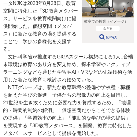
ータNJKは2023年8月28日、教育
空間に特化した「3D教育メタバー
ス」サービスを教育機関向けに提
教室での授業（イメージ）
供開始した。仮想空間（メタバー
全 8 枚
ス）に新たな教育の場を提供する
拡大写真
ことで、学びの多様化を支援す
る。
文部科学省が推進するGIGAスクール構想による1人1台端
末環境は教育のあり方を変え始め、探求学習やアクティブ
ラーニングなどを通じた学習やAI・VRなどの先端技術を活
用した新たな教育も検討され始めている。
NTTグループは、新たな教育環境の整備や学校種・職種
を超えた学びの促進、子供たちの想像力の向上を目指し、
21世紀を生き抜くために必要な力を養成するため、「地理
的・時間的制約の解消」「仮想空間だからこそできる体験
の提供」「学習効率の向上」「能動的な学びの場の提供」
を実現する「3D教育メタバース」を開発。教育に特化した
メタバースサービスとして提供を開始した。