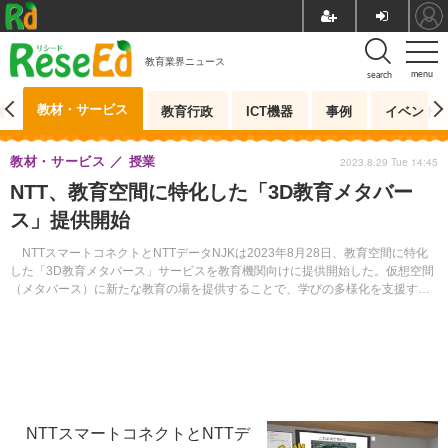
教育業界ニュース
menu
search
教材・サービス
測
教育行政
ICT機器
事例
イベント
教材・サービス
授業
2023.8.29 Tue 14:45
NTT、教育空間に特化した「3D教育メタバー
ス」提供開始
NTTスマートコネクトとNTTデータNJKは2023年8月28日、教育空間に特化
した「3D教育メタバース」サービスを教育機関向けに提供開始した。仮想空間
（メタバース）に新たな教育の場を提供することで、学びの多様化を支援す
る。
NTTスマートコネクトとNTTデ