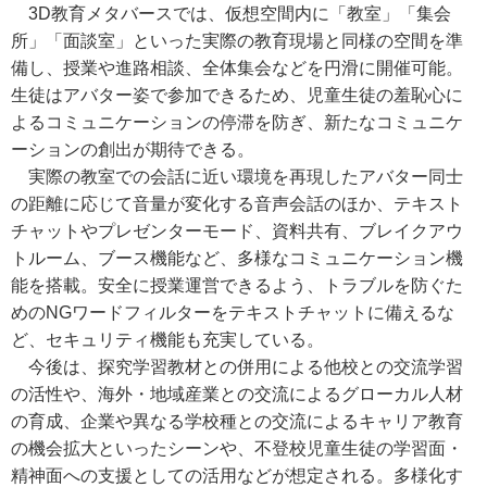
3D教育メタバースでは、仮想空間内に「教室」「集会
所」「面談室」といった実際の教育現場と同様の空間を準
備し、授業や進路相談、全体集会などを円滑に開催可能。
生徒はアバター姿で参加できるため、児童生徒の羞恥心に
よるコミュニケーションの停滞を防ぎ、新たなコミュニケ
ーションの創出が期待できる。
実際の教室での会話に近い環境を再現したアバター同士
の距離に応じて音量が変化する音声会話のほか、テキスト
チャットやプレゼンターモード、資料共有、ブレイクアウ
トルーム、ブース機能など、多様なコミュニケーション機
能を搭載。安全に授業運営できるよう、トラブルを防ぐた
めのNGワードフィルターをテキストチャットに備えるな
ど、セキュリティ機能も充実している。
今後は、探究学習教材との併用による他校との交流学習
の活性や、海外・地域産業との交流によるグローカル人材
の育成、企業や異なる学校種との交流によるキャリア教育
の機会拡大といったシーンや、不登校児童生徒の学習面・
精神面への支援としての活用などが想定される。多様化す