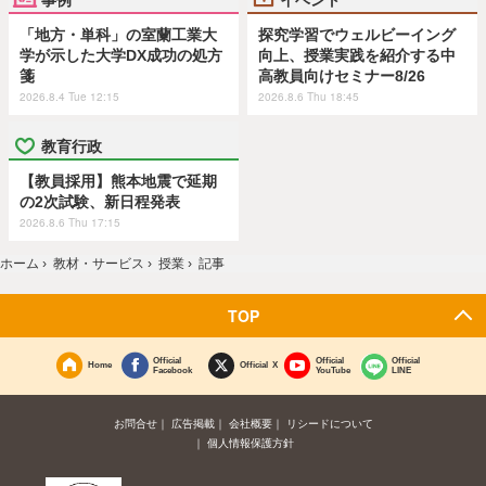
「地方・単科」の室蘭工業大
探究学習でウェルビーイング
学が示した大学DX成功の処方
向上、授業実践を紹介する中
箋
高教員向けセミナー8/26
2026.8.4 Tue 12:15
2026.8.6 Thu 18:45
教育行政
【教員採用】熊本地震で延期
の2次試験、新日程発表
2026.8.6 Thu 17:15
ホーム
›
教材・サービス
›
授業
›
記事
TOP
Official
Official
Official
Home
Official X
Facebook
YouTube
LINE
お問合せ
広告掲載
会社概要
リシードについて
個人情報保護方針