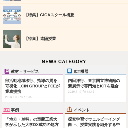
【特集】GIGAスクール構想
【特集】遠隔授業
NEWS CATEGORY
教材・サービス
ICT機器
部活動地域移行、指導の質を
内田洋行、東京国立博物館の
可視化…CIN GROUPとFCEが
新展示で専門知とICTを融合
業務提携
2026.7.17 Fri 13:15
2026.8.6 Thu 15:45
事例
イベント
「地方・単科」の室蘭工業大
探究学習でウェルビーイング
学が示した大学DX成功の処方
向上、授業実践を紹介する中