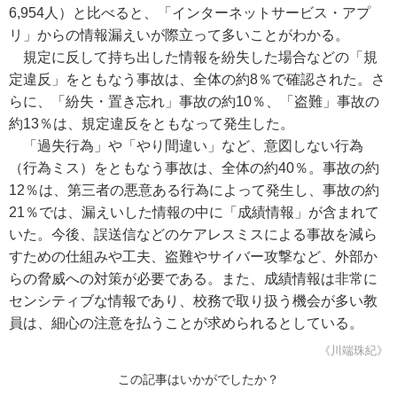
6,954人）と比べると、「インターネットサービス・アプ
リ」からの情報漏えいが際立って多いことがわかる。
規定に反して持ち出した情報を紛失した場合などの「規
定違反」をともなう事故は、全体の約8％で確認された。さ
らに、「紛失・置き忘れ」事故の約10％、「盗難」事故の
約13％は、規定違反をともなって発生した。
「過失行為」や「やり間違い」など、意図しない行為
（行為ミス）をともなう事故は、全体の約40％。事故の約
12％は、第三者の悪意ある行為によって発生し、事故の約
21％では、漏えいした情報の中に「成績情報」が含まれて
いた。今後、誤送信などのケアレスミスによる事故を減ら
すための仕組みや工夫、盗難やサイバー攻撃など、外部か
らの脅威への対策が必要である。また、成績情報は非常に
センシティブな情報であり、校務で取り扱う機会が多い教
員は、細心の注意を払うことが求められるとしている。
《川端珠紀》
この記事はいかがでしたか？