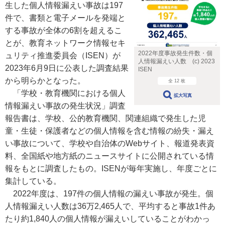
生した個人情報漏えい事故は197
件で、書類と電子メールを発端と
する事故が全体の6割を超えるこ
とが、教育ネットワーク情報セキ
2022年度事故発生件数・個
ュリティ推進委員会（ISEN）が
人情報漏えい人数 (c) 2023
2023年6月9日に公表した調査結果
ISEN
から明らかとなった。
全 12 枚
「学校・教育機関における個人
拡大写真
情報漏えい事故の発生状況」調査
報告書は、学校、公的教育機関、関連組織で発生した児
童・生徒・保護者などの個人情報を含む情報の紛失・漏え
い事故について、学校や自治体のWebサイト、報道発表資
料、全国紙や地方紙のニュースサイトに公開されている情
報をもとに調査したもの。ISENが毎年実施し、年度ごとに
集計している。
2022年度は、197件の個人情報の漏えい事故が発生。個
人情報漏えい人数は36万2,465人で、平均すると事故1件あ
たり約1,840人の個人情報が漏えいしていることがわかっ