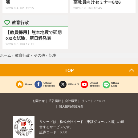
箋
高教員向けセミナー8/26
2026.8.4 Tue 12:15
2026.8.6 Thu 18:45
教育行政
【教員採用】熊本地震で延期
の2次試験、新日程発表
2026.8.6 Thu 17:15
ホーム
›
教育行政
›
その他
›
記事
TOP
Official
Official
Official
Home
Official X
Facebook
YouTube
LINE
お問合せ
広告掲載
会社概要
リシードについて
個人情報保護方針
リシードは、株式会社イード（東証グロース上場）の運
営するサービスです。
証券コード：6038