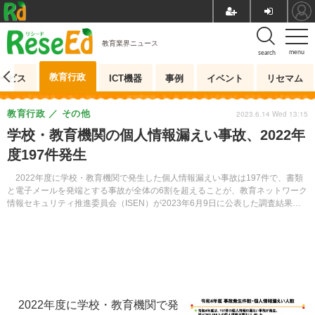
教育業界ニュース
menu
search
教育行政
ービス
ICT機器
事例
イベント
リセマム
教育行政
その他
2023.6.14 Wed 13:15
学校・教育機関の個人情報漏えい事故、2022年
度197件発生
2022年度に学校・教育機関で発生した個人情報漏えい事故は197件で、書類
と電子メールを発端とする事故が全体の6割を超えることが、教育ネットワーク
情報セキュリティ推進委員会（ISEN）が2023年6月9日に公表した調査結果か
ら明らかとなった。
2022年度に学校・教育機関で発