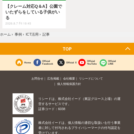
【クレーム対応Q＆A】公園で
いたずらをしている子供がい
る
2026.8.7 Fri 19:45
ホーム
›
事例
›
ICT活用
›
記事
TOP
Official
Official
Official
Home
Official X
Facebook
YouTube
LINE
お問合せ
広告掲載
会社概要
リシードについて
個人情報保護方針
リシードは、株式会社イード（東証グロース上場）の運
営するサービスです。
証券コード：6038
株式会社イードは、個人情報の適切な取扱いを行う事業
者に対して付与されるプライバシーマークの付与認定を
受けています。