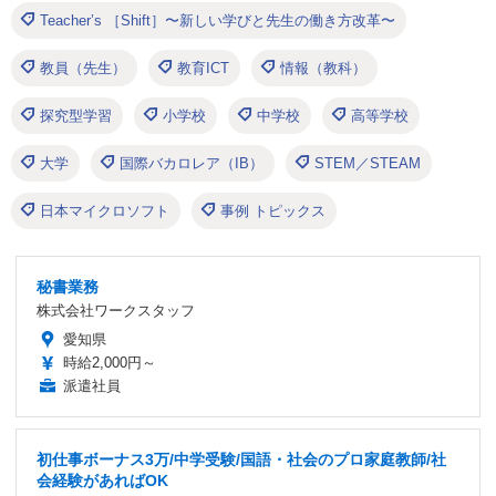
Teacher’s ［Shift］〜新しい学びと先生の働き方改革〜
教員（先生）
教育ICT
情報（教科）
探究型学習
小学校
中学校
高等学校
大学
国際バカロレア（IB）
STEM／STEAM
日本マイクロソフト
事例 トピックス
秘書業務
株式会社ワークスタッフ
愛知県
時給2,000円～
派遣社員
初仕事ボーナス3万/中学受験/国語・社会のプロ家庭教師/社
会経験があればOK