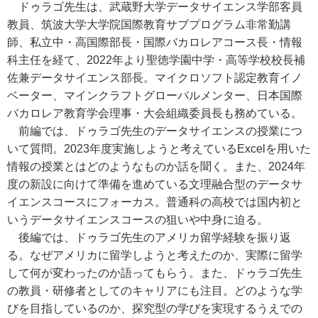
ドゥラゴ先生は、武蔵野大学データサイエンス学部客員
教員、筑波大学大学院国際教育サブプログラム非常勤講
師、私立中・高国際部⻑・国際バカロレアコース⻑・情報
科主任を経て、2022年より聖徳学園中学・高等学校校長補
佐兼データサイエンス部長。マイクロソフト認定教育イノ
ベーター、マインクラフトグローバルメンター、日本国際
バカロレア教育学会理事・大会組織委員⻑も務めている。
前編では、ドゥラゴ先生のデータサイエンスの授業につ
いて質問。2023年度実施しようと考えているExcelを用いた
情報の授業とはどのようなものか話を聞く。また、2024年
度の新設に向けて準備を進めている文理融合型のデータサ
イエンスコースにフォーカス。普通科の高校では国内初と
いうデータサイエンスコースの狙いや中身に迫る。
後編では、ドゥラゴ先生のアメリカ留学経験を振り返
る。なぜアメリカに留学しようと考えたのか、実際に留学
して何が変わったのか語ってもらう。また、ドゥラゴ先生
の教員・研修者としてのキャリアにも注目。どのような学
びを目指しているのか、探究型の学びを実現するうえでの