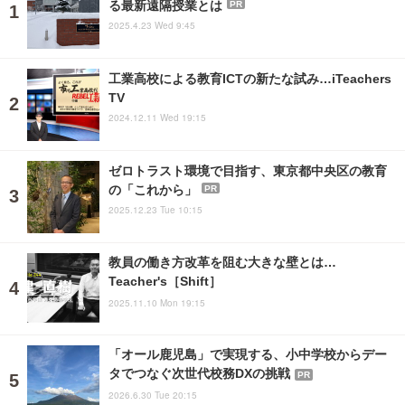
る最新遠隔授業とは
PR
2025.4.23 Wed 9:45
工業高校による教育ICTの新たな試み…iTeachers
TV
2024.12.11 Wed 19:15
ゼロトラスト環境で目指す、東京都中央区の教育
の「これから」
PR
2025.12.23 Tue 10:15
教員の働き方改革を阻む大きな壁とは…
Teacher's［Shift］
2025.11.10 Mon 19:15
「オール鹿児島」で実現する、小中学校からデー
タでつなぐ次世代校務DXの挑戦
PR
2026.6.30 Tue 20:15