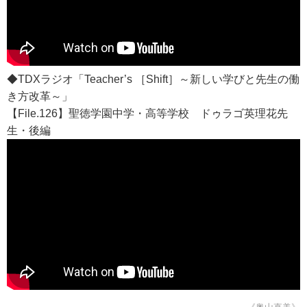
◆TDXラジオ「Teacher’s ［Shift］～新しい学びと先生の働
き方改革～」
【File.126】聖徳学園中学・高等学校 ドゥラゴ英理花先
生・後編