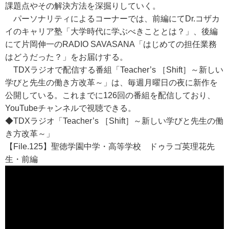
課題点やその解決方法を深掘りしていく。
パーソナリティによるコーナーでは、前編にてDr.コザカ
イのキャリア塾「大学時代に学ぶべきこととは？」、後編
にて片岡伸一のRADIO SAVASANA「はじめての担任業務
はどうだった？」をお届けする。
TDXラジオで配信する番組「Teacher’s ［Shift］～新しい
学びと先生の働き方改革～」は、毎週月曜日の夜に新作を
公開している。これまでに126回の番組を配信しており、
YouTubeチャンネルで視聴できる。
◆TDXラジオ「Teacher’s ［Shift］～新しい学びと先生の働
き方改革～」
【File.125】聖徳学園中学・高等学校 ドゥラゴ英理花先
生・前編