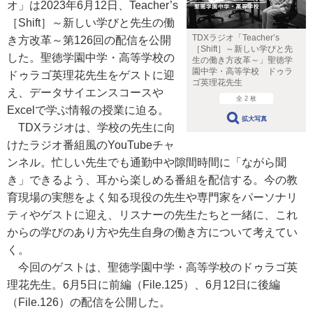
オ」は2023年6月12日、Teacher’s
［Shift］～新しい学びと先生の働
TDXラジオ「Teacher’s
き方改革～第126回の配信を公開
［Shift］～新しい学びと先
した。聖徳学園中学・高等学校の
生の働き方改革～」聖徳学
園中学・高等学校 ドゥラ
ドゥラゴ英理花先生をゲストに迎
ゴ英理花先生
え、データサイエンスコースや
全 2 枚
Excelで学ぶ情報の授業に迫る。
拡大写真
TDXラジオは、学校の先生に向
けたラジオ番組風のYouTubeチャ
ンネル。忙しい先生でも通勤中や隙間時間に「ながら聞
き」できるよう、耳から楽しめる番組を配信する。今の教
育現場の実態をよく知る現役の先生や専門家をパーソナリ
ティやゲストに迎え、リスナーの先生たちと一緒に、これ
からの学びのあり方や先生自身の働き方について考えてい
く。
今回のゲストは、聖徳学園中学・高等学校のドゥラゴ英
理花先生。6月5日に前編（File.125）、6月12日に後編
（File.126）の配信を公開した。