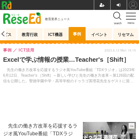
教育業界ニュース
menu
search
事例
ービス
教育行政
ICT機器
イベント
リセマム
事例
ICT活用
2023.6.12 Mon 19:15
Excelで学ぶ情報の授業…Teacher's［Shift］
先生の働き方改革を応援するラジオ風YouTube番組「TDXラジオ」は2023年
6月12日、Teacher’s ［Shift］～新しい学びと先生の働き方改革～第126回の配
信を公開した。聖徳学園中学・高等学校のドゥラゴ英理花先生をゲストに迎
え、データサイエンスコースや情報の授業に迫る。
先生の働き方改革を応援するラ
ジオ風YouTube番組「TDXラジ