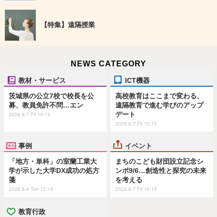
【特集】遠隔授業
NEWS CATEGORY
教材・サービス
ICT機器
茨城県の公立7校で校長を公
高校教育はここまで変わる、
募、教員免許不問…エン
遠隔教育で進む学びのアップ
デート
2026.8.7 Fri 19:15
2026.8.7 Fri 15:15
事例
イベント
「地方・単科」の室蘭工業大
まちのこども財団設立記念シ
学が示した大学DX成功の処方
ンポ9/6…創造性と探究の未来
箋
を考える
2026.8.4 Tue 12:15
2026.8.7 Fri 16:15
教育行政