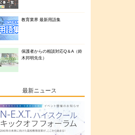
教育業界 最新用語集
保護者からの相談対応Q＆A（鈴
木邦明先生）
最新ニュース