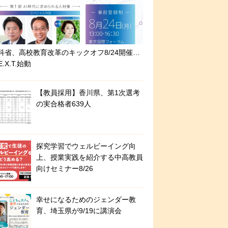
科省、高校教育改革のキックオフ8/24開催…
E.X.T.始動
【教員採用】香川県、第1次選考
の実合格者639人
探究学習でウェルビーイング向
上、授業実践を紹介する中高教員
向けセミナー8/26
幸せになるためのジェンダー教
育、埼玉県が9/19に講演会