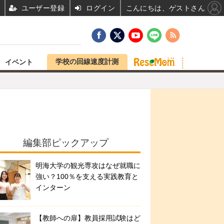
ユーザー登録
ログイン
こんにちは、ゲストさん
学校の回線速度計測
イベント
編集部ピックアップ
明海大学の観光専攻はなぜ就職に
強い？100％を支える実践教育と
インターン
【教師への扉】教員採用試験はど