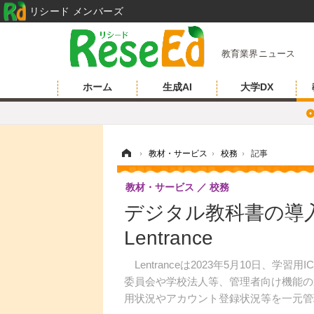
リシード メンバーズ
教育業界ニュース
ホーム
生成AI
大学DX
ホーム
›
教材・サービス
›
校務
›
記事
教材・サービス
校務
デジタル教科書の導
Lentrance
Lentranceは2023年5月10日、学習
委員会や学校法人等、管理者向け機能の
用状況やアカウント登録状況等を一元管