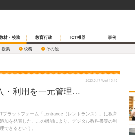
教材・校務
教育行政
ICT機器
事例
授業
校務
その他
2023.5.17 Wed 13:45
入・利用を一元管理…
用ICTプラットフォーム「Lentrance（レントランス）」に教育
追加を発表した。この機能により、デジタル教科書等の利
理できるという。