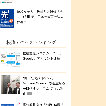
昭和女子大、教員向け研修「先
3」9月開講…日本の教育の強み
に着目
校務アクセスランキング
校務支援システム「C4th」
Googleとアカウント連携
“困った”を即解決へ、
Amazon Connectで迅速対応
を目指すシステム ディの進
化
PR
高校教員向け「校務DX魔法