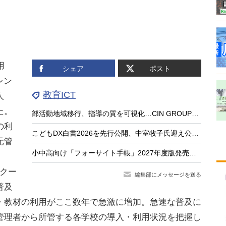
用
シェア
ポスト
レン
教育ICT
人
た。
部活動地域移行、指導の質を可視化…CIN GROUPとFCEが業務提携
の利
こどもDX白書2026を先行公開、中室牧子氏迎え公開イベント9/17
元管
小中高向け「フォーサイト手帳」2027年度版発売、無料サンプル受付
クー
編集部にメッセージを送る
普及
・教材の利用がここ数年で急激に増加。急速な普及に
管理者から所管する各学校の導入・利用状況を把握し