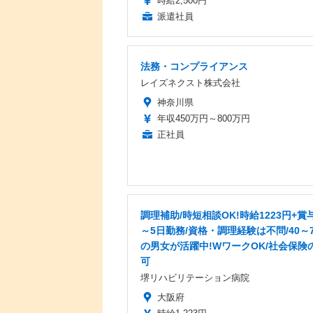
時給2,500円
派遣社員
法務・コンプライアンス
レイズネクスト株式会社
神奈川県
年収450万円～800万円
正社員
調理補助/時短相談OK!時給1223円+賞与
～5日勤務/資格・調理経験は不問/40～
の男女が活躍中!WワークOK/社会保険
可
堺リハビリテーション病院
大阪府