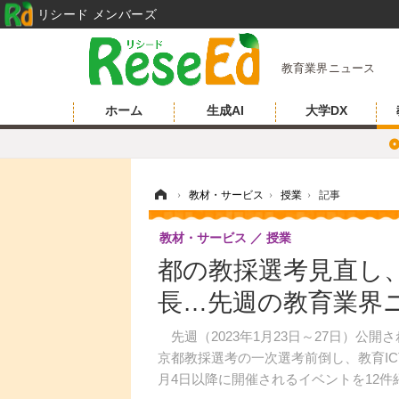
リシード メンバーズ
教育業界ニュース
ホーム
生成AI
大学DX
ホーム
›
教材・サービス
›
授業
›
記事
教材・サービス
授業
都の教採選考見直し、
長…先週の教育業界
先週（2023年1月23日～27日）公
京都教採選考の一次選考前倒し、教育IC
月4日以降に開催されるイベントを12件