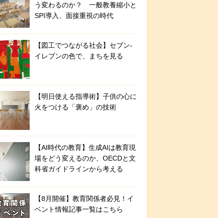
う変わるのか？ 一般教養縮小と
SPI導入、面接重視の時代
【図工でつながる社会】セブン‐
イレブンの色で、まちを見る
【明日使える指導術】子供の心に
火をつける「褒め」の技術
【AI時代の教育】生成AIは教育現
場をどう変えるのか、OECDと文
科省ガイドラインから考える
【8月開催】教育関係者必見！イ
ベント情報記事一覧はこちら