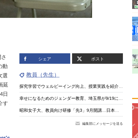
開さ
シェア
ポスト
の動
教員（先生）
次選
画延
探究学習でウェルビーイング向上、授業実践を紹介する中高教員向けセミナー8/26
4日
幸せになるためのジェンダー教育、埼玉県が9/19に講演会
介す
昭和女子大、教員向け研修「先3」9月開講…日本の教育の強みに着目
編集部にメッセージを送る
r's