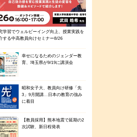
究学習でウェルビーイング向上、授業実践を
介する中高教員向けセミナー8/26
幸せになるためのジェンダー教
育、埼玉県が9/19に講演会
昭和女子大、教員向け研修「先
3」9月開講…日本の教育の強み
に着目
【教員採用】熊本地震で延期の2
次試験、新日程発表