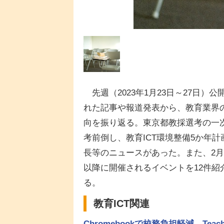
先週（2023年1月23日～27日）公
れた記事や報道発表から、教育業界
向を振り返る。東京都教採選考の一
考前倒し、教育ICT環境整備5か年計
長等のニュースがあった。また、2月
以降に開催されるイベントを12件紹
る。
教育ICT関連
Chromebookで校務負担軽減…Teache