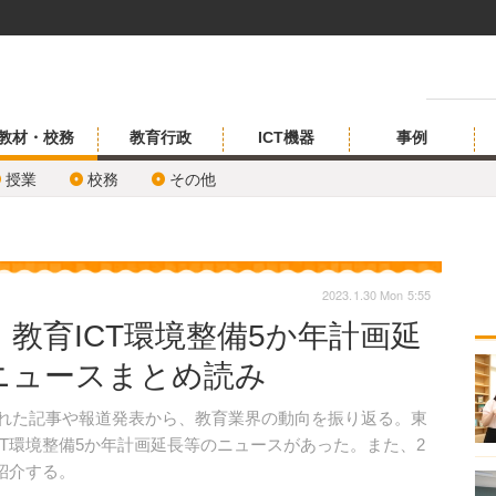
教材・校務
教育行政
ICT機器
事例
授業
校務
その他
2023.1.30 Mon 5:55
教育ICT環境整備5か年計画延
ニュースまとめ読み
開された記事や報道発表から、教育業界の動向を振り返る。東
T環境整備5か年計画延長等のニュースがあった。また、2
紹介する。