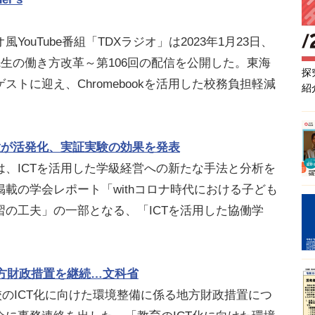
uTube番組「TDXラジオ」は2023年1月23日、
い学びと先生の働き方改革～第106回の配信を公開した。東海
探
トに迎え、Chromebookを活用した校務負担軽減
紹
童が活発化、実証実験の効果を発表
、ICTを活用した学級経営への新たな手法と分析を
載の学会レポート「withコロナ時代における子ども
の工夫」の一部となる、「ICTを活用した協働学
地方財政措置を継続…文科省
校のICT化に向けた環境整備に係る地方財政措置につ