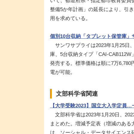
いて、都道府県・指定都市教育委員会
整備5か年計画」の延長により、引
用を求めている。
個別10台収納「タブレット保管庫」
サンワサプライは2023年1月25日、
庫、5台収納タイプ「CAI-CAB112W
発売する。標準価格は順に7万6,78
電が可能。
文部科学省関連
【大学受験2023】国立大入学定員…
文部科学省は2023年1月20日、2
まとめた。増減予定表（増減のある
は、ソーシャル・データサイエンス