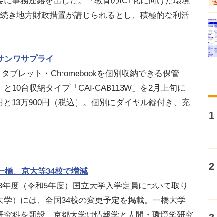
に事務連絡を出した。「教育のICT化に向けた環境
き続き地方財政措置が講じられるとし、積極的な利活
サンワサプライ
タブレット・Chromebookを個別収納できる保管
」と10台収納タイプ「CAI-CAB113W」を2月上旬に
0円と13万900円（税込）。個別にダイヤル錠付き、充
一橋、京大等34校で増減
023年度（令和5年度）国立大学入学定員について取り
大学）には、全国34校の変更予定を掲載。一橋大学
研究科を新設、京都大学は情報学と人間・環境学研究