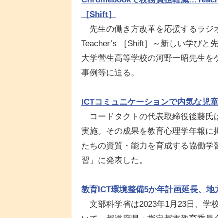
［Shift］
先生の働き方改革を応援するラジオ風Yo
Teacher’s ［Shift］～新し
大学菅生高等学校の河野一昭先生をゲス
事例等に迫る。
ICTコミュニケーションで内気な児
コードタクトの代表取締役後藤氏は
実施。その成果を教育心理学年報に掲
たちの資質・能力を育成する協働学習
習」に発表した。
教育ICT環境整備5か年計画延長、
文部科学省は2023年1月23日、学