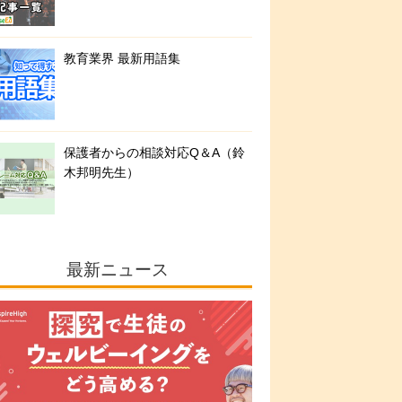
教育業界 最新用語集
保護者からの相談対応Q＆A（鈴
木邦明先生）
最新ニュース