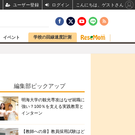
ユーザー登録
ログイン
こんにちは、ゲストさん
学校の回線速度計測
イベント
編集部ピックアップ
明海大学の観光専攻はなぜ就職に
強い？100％を支える実践教育と
インターン
【教師への扉】教員採用試験はど