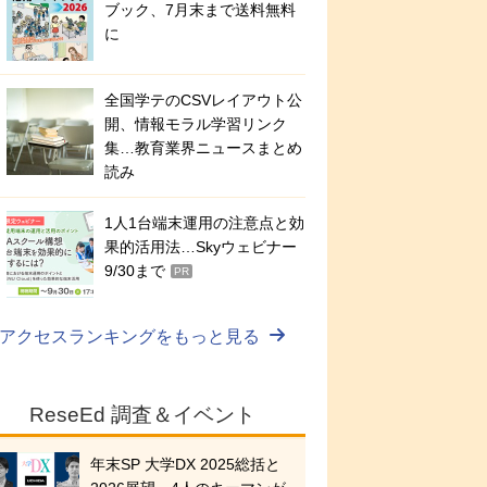
ブック、7月末まで送料無料
に
全国学テのCSVレイアウト公
開、情報モラル学習リンク
集…教育業界ニュースまとめ
読み
1人1台端末運用の注意点と効
果的活用法…Skyウェビナー
9/30まで
PR
アクセスランキングをもっと見る
ReseEd 調査＆イベント
年末SP 大学DX 2025総括と