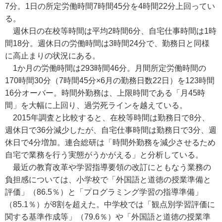
7分。1日の所定労働時間7時間45分を4時間22分上回ってい
る。
週休日の在校等時間は平均2時間6分、自宅仕事時間は1時
間18分。週休日の労働時間は3時間24分で、勤務日と同様
に高止まりの状況にある。
1か月の労働時間は293時間46分。月間所定労働時間の
170時間30分（7時間45分×6月の勤務日数22日）を123時間
16分オーバー。時間外勤務は、上限時間である「月45時
間」を大幅に上回り、過労死ラインを越えている。
2015年調査と比較すると、在校等時間は勤務日で8分、
週休日で36分減少したが、自宅仕事時間は勤務日で3分、週
休日で4分増加。連合総研は「時間外勤務を減少させるため
自宅で業務を行う実態がうかがえる」と分析している。
最近の教育改革や学習指導要領の改訂にともなう業務の
負担感については、小学校で「外国語と道徳の授業準備と
評価」（86.5％）と「プログラミング学習の指導準備」
（85.1％）が8割を超えた。中学校では「観点別学習評価に
関する基準作成等」（79.6％）や「外国語と道徳の授業準