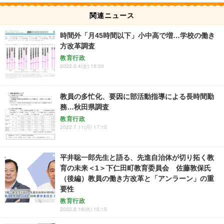
関連ニュース
時間外「月45時間以下」小中高で増…学校の働き
方改革調査
教育行政
2022.3.4(金) 15:20
教員の多忙化、要因に部活動指導による長時間勤
務…秋田県調査
教育行政
2022.7.11(月) 17:15
平井聡一郎先生と語る、先進自治体が切り拓く教
育の未来＜1＞下仁田町教育委員会 佐藤敦保氏
（後編）教員の働き方改革と「アンラーン」の重
要性
教育行政
2022.8.16(火) 10:15