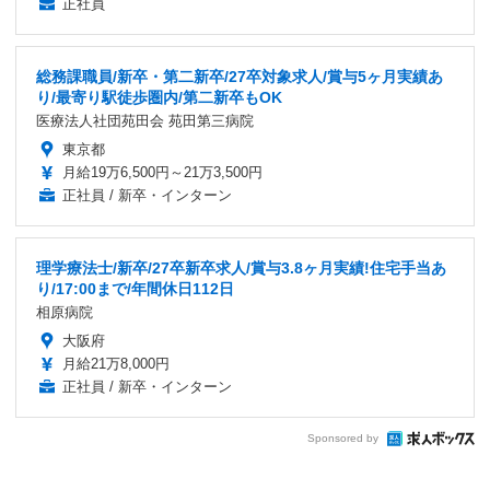
正社員
総務課職員/新卒・第二新卒/27卒対象求人/賞与5ヶ月実績あ
り/最寄り駅徒歩圏内/第二新卒もOK
医療法人社団苑田会 苑田第三病院
東京都
月給19万6,500円～21万3,500円
正社員 / 新卒・インターン
理学療法士/新卒/27卒新卒求人/賞与3.8ヶ月実績!住宅手当あ
り/17:00まで/年間休日112日
相原病院
大阪府
月給21万8,000円
正社員 / 新卒・インターン
Sponsored by