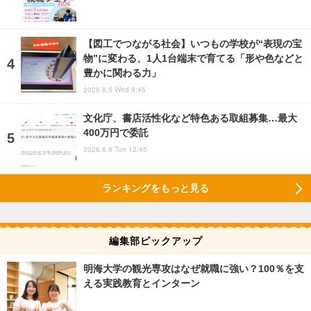
【図工でつながる社会】いつもの学校が“表現の宝
物”に変わる、1人1台端末で育てる「形や色などと
豊かに関わる力」
2026.8.5 Wed 9:45
文化庁、書店活性化など特色ある取組募集…最大
400万円で委託
2026.6.9 Tue 12:45
ランキングをもっと見る
編集部ピックアップ
明海大学の観光専攻はなぜ就職に強い？100％を支
える実践教育とインターン