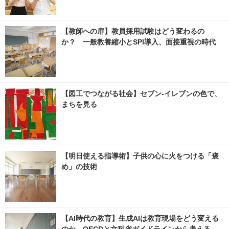
【教師への扉】教員採用試験はどう変わるの
か？ 一般教養縮小とSPI導入、面接重視の時代
【図工でつながる社会】セブン‐イレブンの色で、
まちを見る
【明日使える指導術】子供の心に火をつける「褒
め」の技術
【AI時代の教育】生成AIは教育現場をどう変える
のか、OECDと文科省ガイドラインから考える