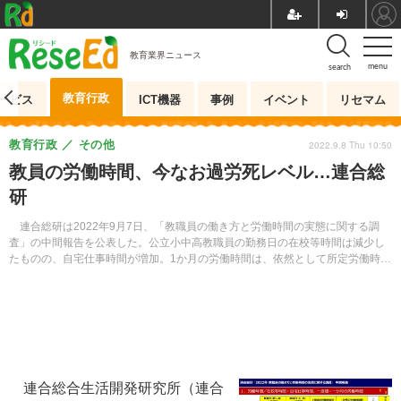
教育業界ニュース
menu
search
教育行政
ービス
ICT機器
事例
イベント
リセマム
教育行政
その他
2022.9.8 Thu 10:50
教員の労働時間、今なお過労死レベル…連合総
研
連合総研は2022年9月7日、「教職員の働き方と労働時間の実態に関する調
査」の中間報告を公表した。公立小中高教職員の勤務日の在校等時間は減少し
たものの、自宅仕事時間が増加。1か月の労働時間は、依然として所定労働時間
を大幅に上回り、過労死レベルに達していた。
連合総合生活開発研究所（連合