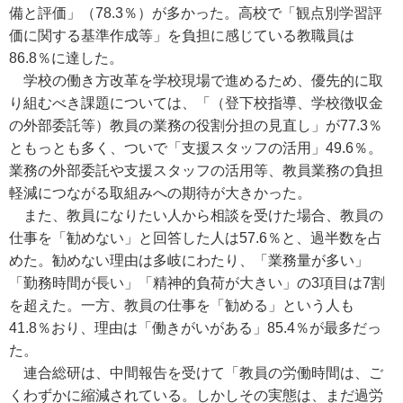
備と評価」（78.3％）が多かった。高校で「観点別学習評
価に関する基準作成等」を負担に感じている教職員は
86.8％に達した。
学校の働き方改革を学校現場で進めるため、優先的に取
り組むべき課題については、「（登下校指導、学校徴収金
の外部委託等）教員の業務の役割分担の見直し」が77.3％
ともっとも多く、ついで「支援スタッフの活用」49.6％。
業務の外部委託や支援スタッフの活用等、教員業務の負担
軽減につながる取組みへの期待が大きかった。
また、教員になりたい人から相談を受けた場合、教員の
仕事を「勧めない」と回答した人は57.6％と、過半数を占
めた。勧めない理由は多岐にわたり、「業務量が多い」
「勤務時間が長い」「精神的負荷が大きい」の3項目は7割
を超えた。一方、教員の仕事を「勧める」という人も
41.8％おり、理由は「働きがいがある」85.4％が最多だっ
た。
連合総研は、中間報告を受けて「教員の労働時間は、ご
くわずかに縮減されている。しかしその実態は、まだ過労