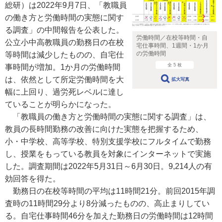
総研）は2022年9月7日、「教職員
の働き方と労働時間の実態に関す
る調査」の中間報告を公表した。
労働時間／在校等時間・自
公立小中高教職員の勤務日の在校
宅仕事時間、1週間・1か月
の労働時間
等時間は減少したものの、自宅仕
全 5 枚
事時間が増加。1か月の労働時間
は、依然として所定労働時間を大
拡大写真
幅に上回り、過労死レベルに達し
ていることが明らかになった。
「教職員の働き方と労働時間の実態に関する調査」は、
教員の長時間勤務の改善に向けた実態を把握するため、
小・中学校、高等学校、特別支援学校にフルタイムで勤務
し、授業をもっている教員を対象にインターネットで実施
した。調査期間は2022年5月31日～6月30日。9,214人の有
効回答を得た。
勤務日の在校等時間の平均は11時間21分。前回2015年調
査時の11時間29分より8分減ったものの、高止まりしてい
る。自宅仕事時間46分を加えた勤務日の労働時間は12時間