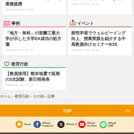
業務提携
2026.7.17 Fri 13:15
2026.8.6 Thu 15:45
事例
イベント
「地方・単科」の室蘭工業大
探究学習でウェルビーイング
学が示した大学DX成功の処方
向上、授業実践を紹介する中
箋
高教員向けセミナー8/26
2026.8.4 Tue 12:15
2026.8.6 Thu 18:45
教育行政
【教員採用】熊本地震で延期
の2次試験、新日程発表
2026.8.6 Thu 17:15
ホーム
›
教育行政
›
その他
›
記事
TOP
Official
Official
Official
Home
Official X
Facebook
YouTube
LINE