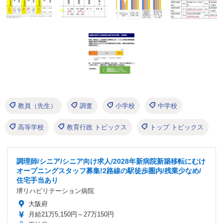
教員（先生）
調査
小学校
中学校
高等学校
教育行政 トピックス
トップ トピックス
調理師/シニア/シニア向け求人/2028年新病院新築移転にむけ
オープニングスタッフ募集!2路線の駅徒歩圏内/残業少なめ/
住宅手当あり
堺リハビリテーション病院
大阪府
月給21万5,150円～27万150円