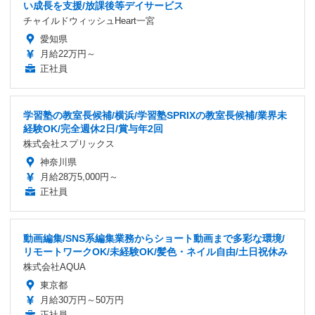
い成長を支援/放課後等デイサービス
チャイルドウィッシュHeart一宮
愛知県
月給22万円～
正社員
学習塾の教室長候補/横浜/学習塾SPRIXの教室長候補/業界未
経験OK/完全週休2日/賞与年2回
株式会社スプリックス
神奈川県
月給28万5,000円～
正社員
動画編集/SNS系編集業務からショート動画まで多彩な環境/
リモートワークOK/未経験OK/髪色・ネイル自由/土日祝休み
株式会社AQUA
東京都
月給30万円～50万円
正社員