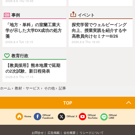
2026.8.6 Thu 15:45
事例
イベント
「地方・単科」の室蘭工業大
探究学習でウェルビーイング
学が示した大学DX成功の処方
向上、授業実践を紹介する中
箋
高教員向けセミナー8/26
2026.8.4 Tue 12:15
2026.8.6 Thu 18:45
教育行政
【教員採用】熊本地震で延期
の2次試験、新日程発表
2026.8.6 Thu 17:15
ホーム
›
教材・サービス
›
その他
›
記事
TOP
Official
Official
Official
Home
Official X
Facebook
YouTube
LINE
お問合せ
広告掲載
会社概要
リシードについて