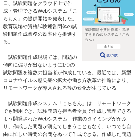
日、試験問題をクラウド上で作
成・管理できるWebシステム「こ
らもん」の提供開始を発表した。
教育現場や資格試験運営団体の試
試験問題を共同作成・管理
験問題作成業務の効率化を推進す
できるWebシステム「こら
もん」
る。
全 7 枚
拡大写真
試験問題作成現場では、問題の
傾向に偏りが出ないように1つの
試験問題を複数の担当者が作成している。最近では、新型
コロナウイルス感染症の拡大や働き方改革の推進により、
リモートワークが導入される等の変化が生じている。
試験問題作成システム「こらもん」は、リモートワーク
でも利用でき、試験問題を担当者全員で作成し管理できる
よう開発されたWebシステム。作業のタイミングがかぶ
り、作成した問題が消えてしまうこともなく、いつでも自
由に忙しい時間の合間をぬって作成できる。作成した問題