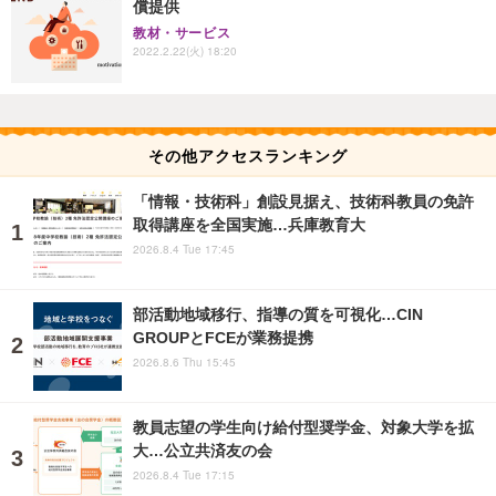
償提供
教材・サービス
2022.2.22(火) 18:20
その他アクセスランキング
「情報・技術科」創設見据え、技術科教員の免許
取得講座を全国実施…兵庫教育大
2026.8.4 Tue 17:45
部活動地域移行、指導の質を可視化…CIN
GROUPとFCEが業務提携
2026.8.6 Thu 15:45
教員志望の学生向け給付型奨学金、対象大学を拡
大…公立共済友の会
2026.8.4 Tue 17:15