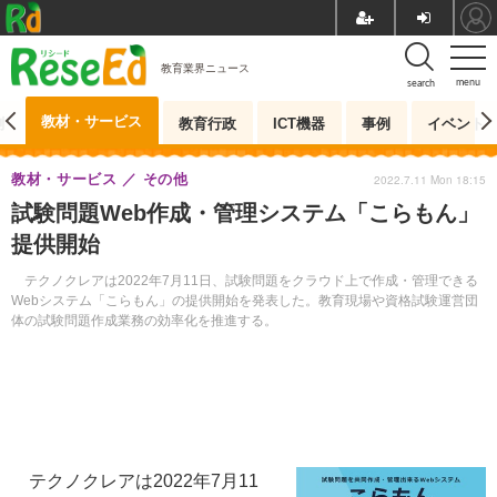
教育業界ニュース
menu
search
教材・サービス
測
教育行政
ICT機器
事例
イベント
教材・サービス
その他
2022.7.11 Mon 18:15
試験問題Web作成・管理システム「こらもん」
提供開始
テクノクレアは2022年7月11日、試験問題をクラウド上で作成・管理できる
Webシステム「こらもん」の提供開始を発表した。教育現場や資格試験運営団
体の試験問題作成業務の効率化を推進する。
テクノクレアは2022年7月11