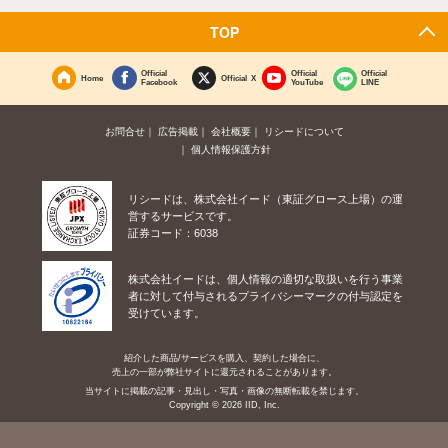
TOP
Official
Official
Official
Home
Official X
Facebook
YouTube
LINE
お問合せ
広告掲載
会社概要
リシードについて
個人情報保護方針
リシードは、株式会社イード（東証グロース上場）の運
営するサービスです。
証券コード：6038
株式会社イードは、個人情報の適切な取扱いを行う事業
者に対して付与されるプライバシーマークの付与認定を
受けています。
紹介した商品/サービスを購入、契約した場合に、
売上の一部が弊社サイトに還元されることがあります。
当サイトに掲載の記事・見出し・写真・画像の無断転載を禁じます。
Copyright © 2026 IID, Inc.