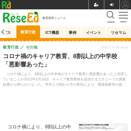
教育業界ニュース
menu
search
教育行政
ービス
ICT機器
事例
イベント
リセマム
教育行政
その他
2022.3.11 Fri 14:20
コロナ禍のキャリア教育、8割以上の中学校
「悪影響あった」
コロナ禍により、8割以上の中学校がキャリア教育に悪影響があったと回答し
ていることが2022年3月10日、キャリア教育教材を提供するエナジードの調査
結果から明らかになった。学外との関わり方の変化により、職場体験等の授業
内容を変更した学校が多かった。
コロナ禍により、8割以上の中