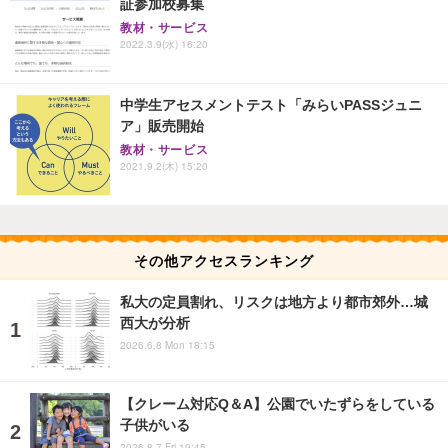
証参加校募集
教材・サービス
2022.3.9(水) 16:20
中学生アセスメントテスト「みらいPASSジュニ
ア」販売開始
教材・サービス
2021.9.2(木) 15:20
その他アクセスランキング
私大の定員割れ、リスクは地方より都市郊外…城
西大が分析
2026.6.8 Mon 18:15
【クレーム対応Q＆A】公園でいたずらをしている
子供がいる
2026.8.7 Fri 19:45