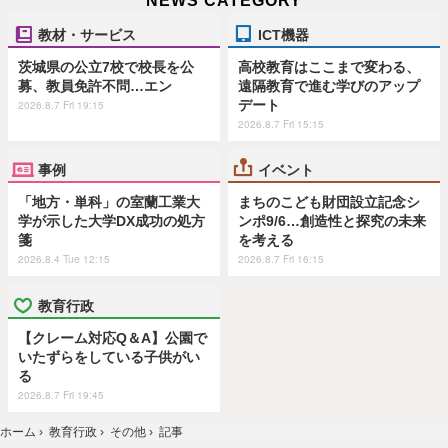
NEWS CATEGORY
教材・サービス
ICT機器
茨城県の公立7校で校長を公
高校教育はここまで変わる、
募、教員免許不問…エン
遠隔教育で進む学びのアップ
デート
2026.8.7 Fri 19:15
2026.8.7 Fri 15:15
事例
イベント
「地方・単科」の室蘭工業大
まちのこども財団設立記念シ
学が示した大学DX成功の処方
ンポ9/6…創造性と探究の未来
箋
を考える
2026.8.4 Tue 12:15
2026.8.7 Fri 16:15
教育行政
【クレーム対応Q＆A】公園で
いたずらをしている子供がい
る
2026.8.7 Fri 19:45
ホーム
›
教育行政
›
その他
›
記事