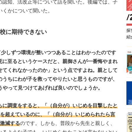
の認知、法改正等について話を聞いた。後編では、子
いくかについて聞いた。
探
校に期待できない
紹
て少しずつ環境が整いつつあることはわかったのです
死に至るというケースだと、親御さんが一番悔やまれ
せてくれなかったのか」という点ですよね。親として
のうちにわが子を救ってやりたいと思うものですが、
どうやって見つけてあげれば良いのでしょうか。
ちに調査をすると、「（自分が）いじめを目撃したと
割を超えているのに、「（自分が）いじめられたら言
で激減する
のです。しかも、普段から先生と親しく、