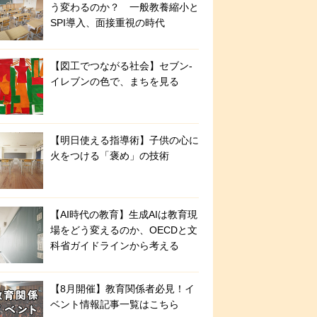
う変わるのか？ 一般教養縮小と
SPI導入、面接重視の時代
【図工でつながる社会】セブン‐
イレブンの色で、まちを見る
【明日使える指導術】子供の心に
火をつける「褒め」の技術
【AI時代の教育】生成AIは教育現
場をどう変えるのか、OECDと文
科省ガイドラインから考える
【8月開催】教育関係者必見！イ
ベント情報記事一覧はこちら