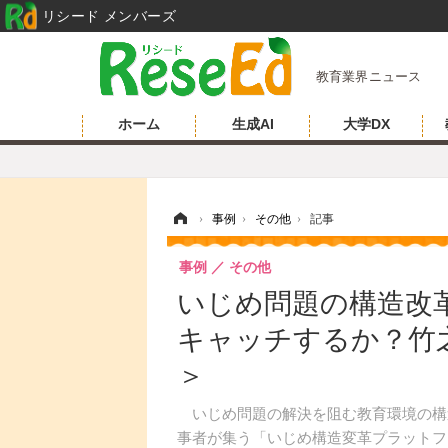
リシード メンバーズ
教育業界ニュース
ホーム
生成AI
大学DX
ホーム
›
事例
›
その他
›
記事
事例
その他
いじめ問題の構造改
キャッチするか？竹
＞
いじめ問題の解決を阻む教育環境の構
事者が集う「いじめ構造変革プラットフォーム（Platfo