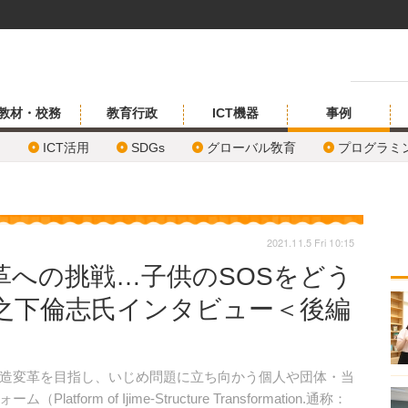
教材・校務
教育行政
ICT機器
事例
ICT活用
SDGs
グローバル敎育
プログラミ
2021.11.5 Fri 10:15
革への挑戦…子供のSOSをどう
之下倫志氏インタビュー＜後編
造変革を目指し、いじめ問題に立ち向かう個人や団体・当
rm of Ijime-Structure Transformation.通称：