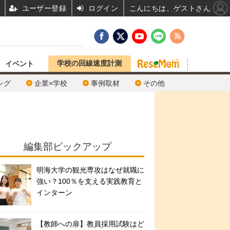
ユーザー登録
ログイン
こんにちは、ゲストさん
学校の回線速度計測
イベント
ング
企業×学校
事例取材
その他
編集部ピックアップ
明海大学の観光専攻はなぜ就職に
強い？100％を支える実践教育と
インターン
【教師への扉】教員採用試験はど