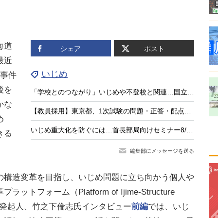
海道
シェア
ポスト
最近
いじめ
殺事件
後を
「学校とのつながり」いじめや不登校と関連…国立教育政策研究所
かな
【教員採用】東京都、1次試験の問題・正答・配点を公開
め
いじめ重大化を防ぐには…首長部局向けセミナー8/4東京
きる
編集部にメッセージを送る
構造変革を目指し、いじめ問題に立ち向かう個人や
ーム（Platform of Ijime-Structure
）」の共同発起人、竹之下倫志氏インタビュー
前編
では、いじ