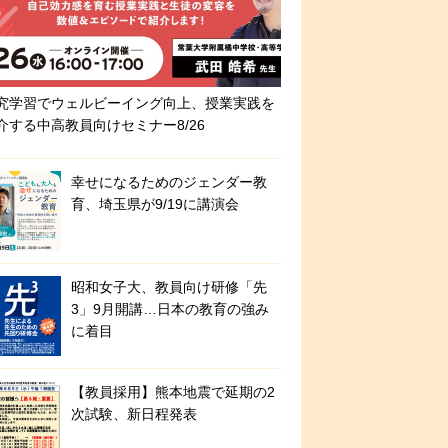
究学習でウェルビーイング向上、授業実践を
介する中高教員向けセミナー8/26
幸せになるためのジェンダー教
育、埼玉県が9/19に講演会
昭和女子大、教員向け研修「先
3」9月開講…日本の教育の強み
に着目
【教員採用】熊本地震で延期の2
次試験、新日程発表