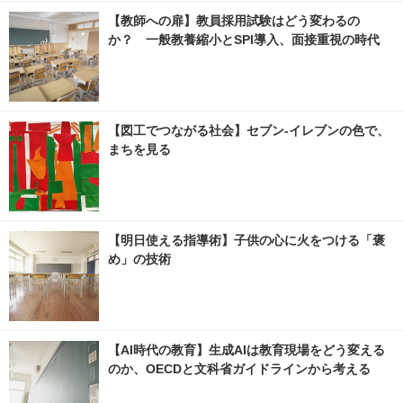
【教師への扉】教員採用試験はどう変わるの
か？ 一般教養縮小とSPI導入、面接重視の時代
【図工でつながる社会】セブン‐イレブンの色で、
まちを見る
【明日使える指導術】子供の心に火をつける「褒
め」の技術
【AI時代の教育】生成AIは教育現場をどう変える
のか、OECDと文科省ガイドラインから考える