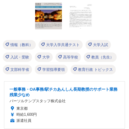
情報（教科）
大学入学共通テスト
大学入試
入試・受験
大学
高等学校
教員（先生）
文部科学省
学習指導要領
教育行政 トピックス
一般事務・OA事務/駅チカあんしん長期教授のサポート業務
残業少なめ
パーソルテンプスタッフ株式会社
東京都
時給1,600円
派遣社員