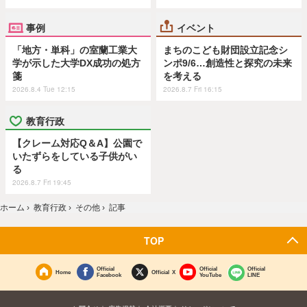
事例
イベント
「地方・単科」の室蘭工業大
まちのこども財団設立記念シ
学が示した大学DX成功の処方
ンポ9/6…創造性と探究の未来
箋
を考える
2026.8.4 Tue 12:15
2026.8.7 Fri 16:15
教育行政
【クレーム対応Q＆A】公園で
いたずらをしている子供がい
る
2026.8.7 Fri 19:45
ホーム
›
教育行政
›
その他
›
記事
TOP
Official
Official
Official
Home
Official X
Facebook
YouTube
LINE