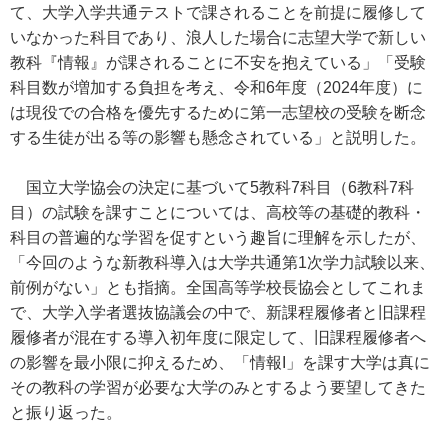
て、大学入学共通テストで課されることを前提に履修して
いなかった科目であり、浪人した場合に志望大学で新しい
教科『情報』が課されることに不安を抱えている」「受験
科目数が増加する負担を考え、令和6年度（2024年度）に
は現役での合格を優先するために第一志望校の受験を断念
する生徒が出る等の影響も懸念されている」と説明した。
国立大学協会の決定に基づいて5教科7科目（6教科7科
目）の試験を課すことについては、高校等の基礎的教科・
科目の普遍的な学習を促すという趣旨に理解を示したが、
「今回のような新教科導入は大学共通第1次学力試験以来、
前例がない」とも指摘。全国高等学校長協会としてこれま
で、大学入学者選抜協議会の中で、新課程履修者と旧課程
履修者が混在する導入初年度に限定して、旧課程履修者へ
の影響を最小限に抑えるため、「情報I」を課す大学は真に
その教科の学習が必要な大学のみとするよう要望してきた
と振り返った。