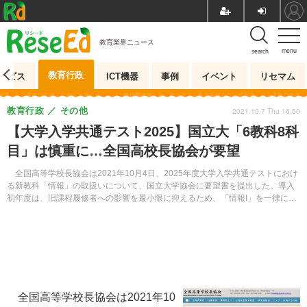
教育業界ニュース
menu
search
教育行政
ービス
ICT機器
事例
イベント
リセマム
教育行政
その他
2021.10.7 Thu 16:50
【大学入学共通テスト2025】国立大「6教科8科
目」は慎重に…全国高校長協会が要望
全国高等学校長協会は2021年10月4日、2025年度大学入学共通テストにおけ
る新教科「情報」の取扱いについて、国立大学協会に要望書を提出した。導入
初年度は、旧課程履修者への影響を最小限に抑えるため、「情報I」を一律に課
すことは慎重に検討してほしいと求めている。
全国高等学校長協会は2021年10