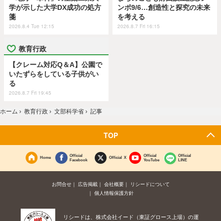
学が示した大学DX成功の処方
ンポ9/6…創造性と探究の未来
箋
を考える
2026.8.4 Tue 12:15
2026.8.7 Fri 16:15
教育行政
【クレーム対応Q＆A】公園で
いたずらをしている子供がい
る
2026.8.7 Fri 19:45
ホーム
›
教育行政
›
文部科学省
›
記事
TOP
Official
Official
Official
Home
Official X
Facebook
YouTube
LINE
お問合せ
広告掲載
会社概要
リシードについて
個人情報保護方針
リシードは、株式会社イード（東証グロース上場）の運