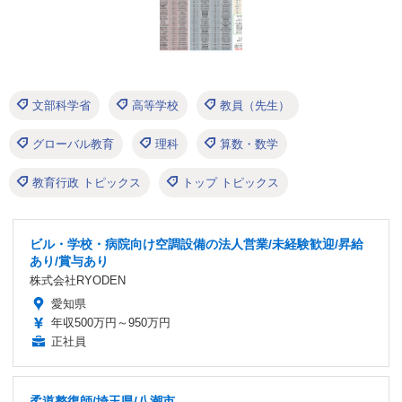
文部科学省
高等学校
教員（先生）
グローバル教育
理科
算数・数学
教育行政 トピックス
トップ トピックス
ビル・学校・病院向け空調設備の法人営業/未経験歓迎/昇給
あり/賞与あり
株式会社RYODEN
愛知県
年収500万円～950万円
正社員
柔道整復師/埼玉県/八潮市