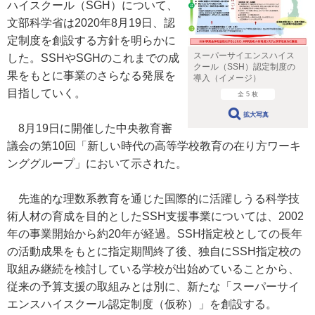
ハイスクール（SGH）について、
文部科学省は2020年8月19日、認
定制度を創設する方針を明らかに
スーパーサイエンスハイス
した。SSHやSGHのこれまでの成
クール（SSH）認定制度の
果をもとに事業のさらなる発展を
導入（イメージ）
目指していく。
全 5 枚
拡大写真
8月19日に開催した中央教育審
議会の第10回「新しい時代の高等学校教育の在り方ワーキ
ンググループ」において示された。
先進的な理数系教育を通じた国際的に活躍しうる科学技
術人材の育成を目的としたSSH支援事業については、2002
年の事業開始から約20年が経過。SSH指定校としての長年
の活動成果をもとに指定期間終了後、独自にSSH指定校の
取組み継続を検討している学校が出始めていることから、
従来の予算支援の取組みとは別に、新たな「スーパーサイ
エンスハイスクール認定制度（仮称）」を創設する。