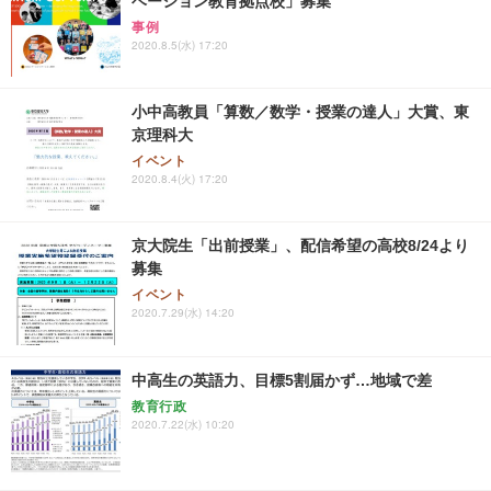
ベーション教育拠点校」募集
事例
2020.8.5(水) 17:20
小中高教員「算数／数学・授業の達人」大賞、東
京理科大
イベント
2020.8.4(火) 17:20
京大院生「出前授業」、配信希望の高校8/24より
募集
イベント
2020.7.29(水) 14:20
中高生の英語力、目標5割届かず…地域で差
教育行政
2020.7.22(水) 10:20