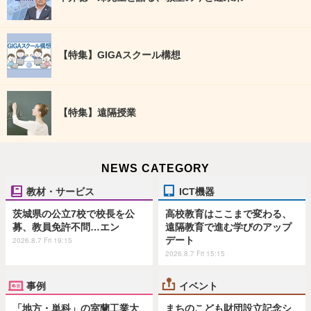
【特集】GIGAスクール構想
【特集】遠隔授業
NEWS CATEGORY
教材・サービス
ICT機器
茨城県の公立7校で校長を公
高校教育はここまで変わる、
募、教員免許不問…エン
遠隔教育で進む学びのアップ
デート
2026.8.7 Fri 19:15
2026.8.7 Fri 15:15
事例
イベント
「地方・単科」の室蘭工業大
まちのこども財団設立記念シ