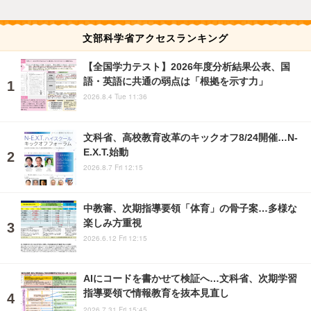
文部科学省アクセスランキング
【全国学力テスト】2026年度分析結果公表、国
語・英語に共通の弱点は「根拠を示す力」
2026.8.4 Tue 11:36
文科省、高校教育改革のキックオフ8/24開催…N-
E.X.T.始動
2026.8.7 Fri 12:15
中教審、次期指導要領「体育」の骨子案…多様な
楽しみ方重視
2026.6.12 Fri 12:15
AIにコードを書かせて検証へ…文科省、次期学習
指導要領で情報教育を抜本見直し
2026.7.31 Fri 15:45