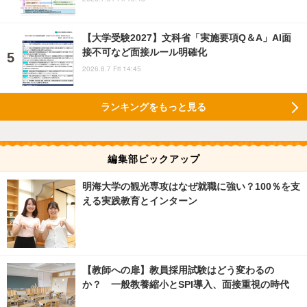
【大学受験2027】文科省「実施要項Q＆A」AI面
接不可など面接ルール明確化
2026.8.7 Fri 14:45
ランキングをもっと見る
編集部ピックアップ
明海大学の観光専攻はなぜ就職に強い？100％を支
える実践教育とインターン
【教師への扉】教員採用試験はどう変わるの
か？ 一般教養縮小とSPI導入、面接重視の時代