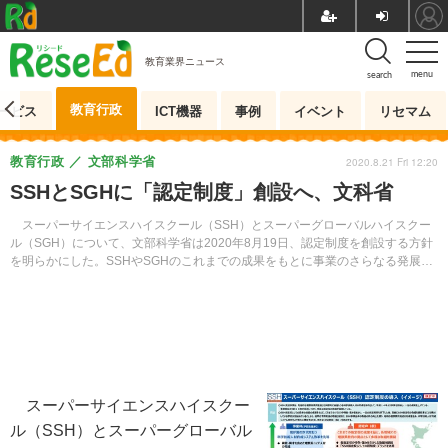
教育業界ニュース
menu
search
教育行政
ービス
ICT機器
事例
イベント
リセマム
教育行政
文部科学省
2020.8.21 Fri 12:20
SSHとSGHに「認定制度」創設へ、文科省
スーパーサイエンスハイスクール（SSH）とスーパーグローバルハイスクー
ル（SGH）について、文部科学省は2020年8月19日、認定制度を創設する方針
を明らかにした。SSHやSGHのこれまでの成果をもとに事業のさらなる発展を
目指していく。
スーパーサイエンスハイスクー
ル（SSH）とスーパーグローバル