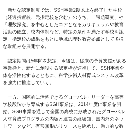
新たな認定制度では、SSH事業2期以上を終了した学校
（経過措置校、元指定校を含む）のうち、「課題研究」や
「理数探究」を中心としたコアとなるカリキュラムや教育
活動の確立、校内体制など、特定の条件を満たす学校を認
定。指定校の成果をもとに地域の理数教育拠点として多様
な取組みを展開する。
認定期間は5年間を想定。今後は、従来の予算支援がある
事業枠と、新たに創設する認定枠が連携して、SSH事業全
体を活性化するとともに、科学技術人材育成システム改革
を強力に推進していく。
一方、国際的に活躍できるグローバル・リーダーを高等
学校段階から育成するSGH事業は、2014年度に事業を開
始。SGH事業を通して全国の高校に形成されたグローバル
人材育成プログラムの内容と運営の経験知、国内外のネッ
トワークなど、有形無形のリソースを継承し、魅力的な教