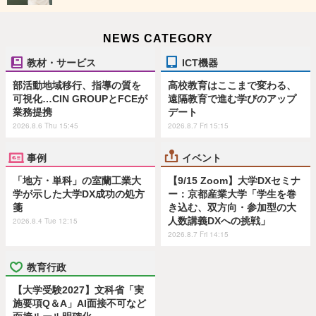
NEWS CATEGORY
教材・サービス
ICT機器
部活動地域移行、指導の質を
高校教育はここまで変わる、
可視化…CIN GROUPとFCEが
遠隔教育で進む学びのアップ
業務提携
デート
2026.8.6 Thu 15:45
2026.8.7 Fri 15:15
事例
イベント
「地方・単科」の室蘭工業大
【9/15 Zoom】大学DXセミナ
学が示した大学DX成功の処方
ー：京都産業大学「学生を巻
箋
き込む、双方向・参加型の大
人数講義DXへの挑戦」
2026.8.4 Tue 12:15
2026.8.7 Fri 14:15
教育行政
【大学受験2027】文科省「実
施要項Q＆A」AI面接不可など