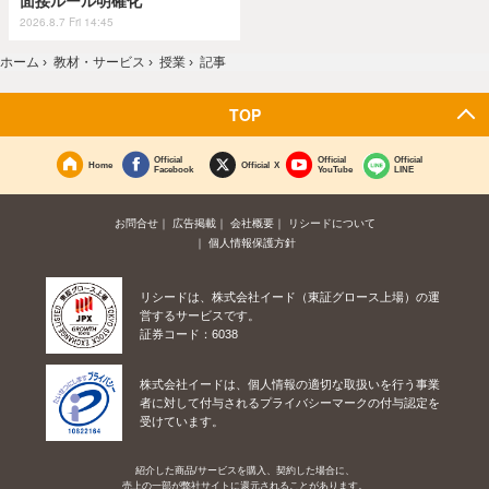
面接ルール明確化
2026.8.7 Fri 14:45
ホーム
›
教材・サービス
›
授業
›
記事
TOP
Official
Official
Official
Home
Official X
Facebook
YouTube
LINE
お問合せ
広告掲載
会社概要
リシードについて
個人情報保護方針
リシードは、株式会社イード（東証グロース上場）の運
営するサービスです。
証券コード：6038
株式会社イードは、個人情報の適切な取扱いを行う事業
者に対して付与されるプライバシーマークの付与認定を
受けています。
紹介した商品/サービスを購入、契約した場合に、
売上の一部が弊社サイトに還元されることがあります。