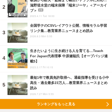
滋野堤水堂の端末保障「端末ジーヤ」＜アーカイ
ブ＞
PR
2023.4.11 Tue 18:00
全国学テのCSVレイアウト公開、情報モラル学習
リンク集…教育業界ニュースまとめ読み
2026.8.3 Mon 5:55
生きたいように生き続ける人を育てる…Teach
For Japan代表理事 中原健聡氏【オープバッジ連
載5】
2023.3.17 Fri 10:15
最短1年で教員免許取得へ、通級指導を受ける小中
高生・過去最多23万人…教育業界ニュースまとめ
読み
2026.7.27 Mon 5:55
ランキングをもっと見る