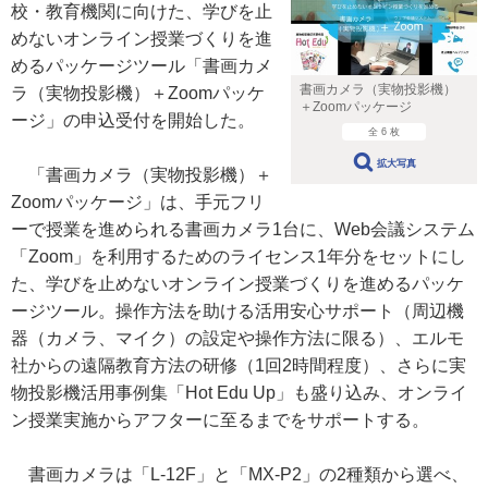
校・教育機関に向けた、学びを止
めないオンライン授業づくりを進
めるパッケージツール「書画カメ
書画カメラ（実物投影機）
ラ（実物投影機）＋Zoomパッケ
＋Zoomパッケージ
ージ」の申込受付を開始した。
全 6 枚
拡大写真
「書画カメラ（実物投影機）＋
Zoomパッケージ」は、手元フリ
ーで授業を進められる書画カメラ1台に、Web会議システム
「Zoom」を利用するためのライセンス1年分をセットにし
た、学びを止めないオンライン授業づくりを進めるパッケ
ージツール。操作方法を助ける活用安心サポート（周辺機
器（カメラ、マイク）の設定や操作方法に限る）、エルモ
社からの遠隔教育方法の研修（1回2時間程度）、さらに実
物投影機活用事例集「Hot Edu Up」も盛り込み、オンライ
ン授業実施からアフターに至るまでをサポートする。
書画カメラは「L-12F」と「MX-P2」の2種類から選べ、