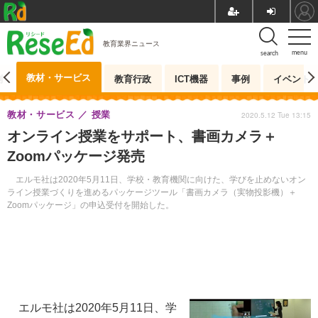
教育業界ニュース
menu
search
教材・サービス
測
教育行政
ICT機器
事例
イベント
教材・サービス
授業
2020.5.12 Tue 13:15
オンライン授業をサポート、書画カメラ＋
Zoomパッケージ発売
エルモ社は2020年5月11日、学校・教育機関に向けた、学びを止めないオン
ライン授業づくりを進めるパッケージツール「書画カメラ（実物投影機）＋
Zoomパッケージ」の申込受付を開始した。
エルモ社は2020年5月11日、学