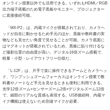
オンライン授業以外でも活用できる。いずれもHDMI／RGB
出力端子搭載のため電子黒板やモニター、プロジェクター
に直接接続可能。
「MX-P2」は、内蔵マイクが搭載されており、カメラヘ
ッドが自在に動かせるため手元のほか、黒板や教科書の実
物なども見せたい角度で見せることが可能。カメラ底面に
はマグネットが搭載されているため、黒板に貼り付けるな
ど撮影位置の自由度が高い。デジタル16倍ズーム搭載で、
軽量・小型・レイアウトフリー仕様だ。
「L-12F」は、片手で楽に操作できるアームとカメラヘッ
ド、ワンプッシュズームフォーカスはオンライン授業で教
科書やノートなど手元を見せるときも便利に利用できる。
光学12倍ズーム×センサーズーム2倍×デジタルズーム12倍
で、細部のリアルな質感も表現する。USB接続時、内蔵マ
イク機能は使えないため別途マイクが必要。