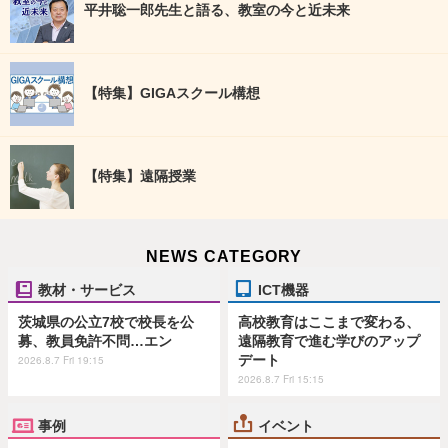
平井聡一郎先生と語る、教室の今と近未来
【特集】GIGAスクール構想
【特集】遠隔授業
NEWS CATEGORY
教材・サービス
ICT機器
茨城県の公立7校で校長を公
高校教育はここまで変わる、
募、教員免許不問…エン
遠隔教育で進む学びのアップ
デート
2026.8.7 Fri 19:15
2026.8.7 Fri 15:15
事例
イベント