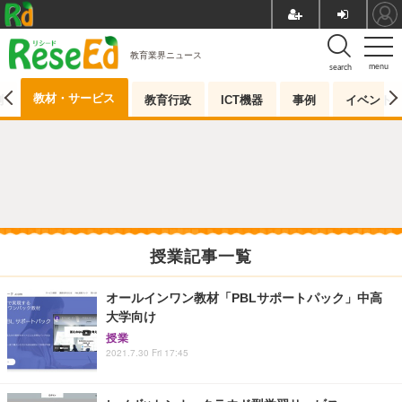
教育業界ニュース
menu
search
教材・サービス
測
教育行政
ICT機器
事例
イベント
授業記事一覧
オールインワン教材「PBLサポートパック」中高
大学向け
授業
2021.7.30 Fri 17:45