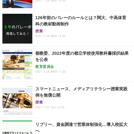
2021.7.28 Wed 19:20
126年前のバレーのルールとは？関大、中高体育
科の教材動画制作
授業
2021.7.28 Wed 14:20
都教委、2022年度の都立学校使用教科書採択結果
を公表
教育委員会
2021.7.28 Wed 11:20
スマートニュース、メディアリテラシー授業実践
例を無償公開
授業
2021.7.27 Tue 14:20
リブリー、資金調達で営業体制強化…導入校拡大
へ