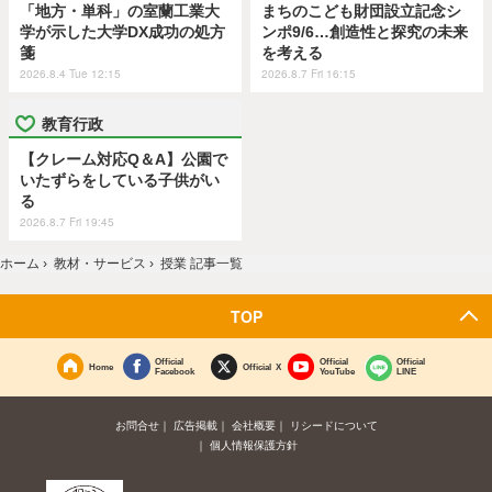
「地方・単科」の室蘭工業大
まちのこども財団設立記念シ
学が示した大学DX成功の処方
ンポ9/6…創造性と探究の未来
箋
を考える
2026.8.4 Tue 12:15
2026.8.7 Fri 16:15
教育行政
【クレーム対応Q＆A】公園で
いたずらをしている子供がい
る
2026.8.7 Fri 19:45
ホーム
›
教材・サービス
›
授業 記事一覧
TOP
Official
Official
Official
Home
Official X
Facebook
YouTube
LINE
お問合せ
広告掲載
会社概要
リシードについて
個人情報保護方針