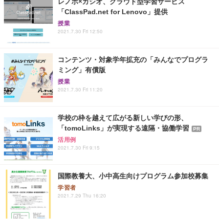
レノボ×カシオ、クラウド型学習サービス
「ClassPad.net for Lenovo」提供
授業
2021.7.30 Fri 12:50
コンテンツ・対象学年拡充の「みんなでプログラ
ミング」有償版
授業
2021.7.30 Fri 11:20
学校の枠を越えて広がる新しい学びの形、
「tomoLinks」が実現する遠隔・協働学習
PR
活用例
2021.7.30 Fri 9:15
国際教養大、小中高生向けプログラム参加校募集
学習者
2021.7.29 Thu 16:20