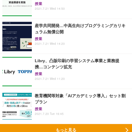
授業
2021.7.21 Wed 14:50
産学共同開発…中高生向けプログラミングカリキ
ュラム無償公開
授業
2021.7.21 Wed 14:20
Libry、凸版印刷の学習システム事業と業務提
携…コンテンツ拡充
授業
2021.7.21 Wed 11:20
教育機関等対象「AIアカデミック導入」セット割
プラン
授業
2021.7.20 Tue 16:45
もっと見る